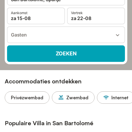
Aankomst
Vertrek
za 15-08
za 22-08
Gasten
ZOEKEN
Accommodaties ontdekken
Privézwembad
Zwembad
Internet
Populaire Villa in San Bartolomé