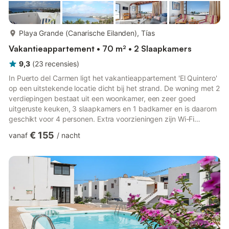
meer...
Playa Grande (Canarische Eilanden), Tías
Vakantieappartement • 70 m² • 2 Slaapkamers
9,3
(
23
recensies
)
In Puerto del Carmen ligt het vakantieappartement 'El Quintero'
op een uitstekende locatie dicht bij het strand. De woning met 2
verdiepingen bestaat uit een woonkamer, een zeer goed
uitgeruste keuken, 3 slaapkamers en 1 badkamer en is daarom
geschikt voor 4 personen. Extra voorzieningen zijn Wi-Fi
(geschikt voor videogesprekken), een wasmachine en een tv.
€ 155
vanaf
/
nacht
Een babybedje en een kinderstoel zijn ook beschikbaar. Het
hoogtepunt van deze accommodatie is de privébuitenruimte
met tuinmeubilair, een open terras en een balkon - ideaal om
het indrukwekkende uitzicht te bewonderen. Loop-/rijafstand
n...