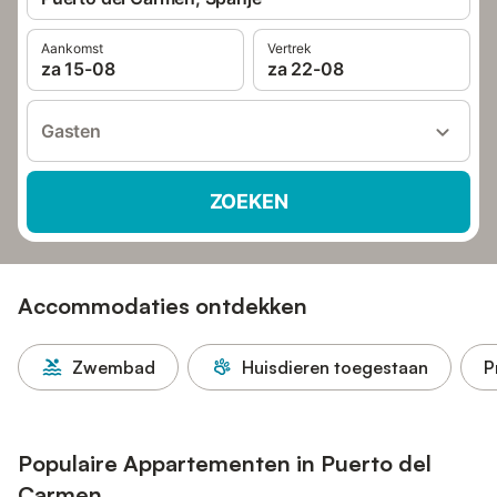
Aankomst
Vertrek
za 15-08
za 22-08
Gasten
ZOEKEN
Accommodaties ontdekken
Zwembad
Huisdieren toegestaan
P
Populaire Appartementen in Puerto del
Carmen