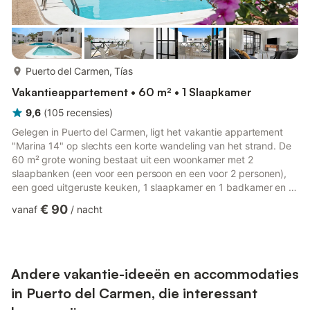
meer...
Puerto del Carmen, Tías
Vakantieappartement • 60 m² • 1 Slaapkamer
9,6
(
105
recensies
)
Gelegen in Puerto del Carmen, ligt het vakantie appartement
"Marina 14" op slechts een korte wandeling van het strand. De
60 m² grote woning bestaat uit een woonkamer met 2
slaapbanken (een voor een persoon en een voor 2 personen),
een goed uitgeruste keuken, 1 slaapkamer en 1 badkamer en is
daarom geschikt voor 3 personen. Extra voorzieningen zijn
€ 90
vanaf
/
nacht
high-speed Wi-Fi met een speciale werkruimte voor kantoor aan
huis, een wasmachine en een tv. Een kinderstoel en babybedje
kunnen op verzoek worden verstrekt. Het vakantieappartement
beschikt ook over privéterrassen (open en overdekt) waar u 's
a...
Andere vakantie-ideeën en accommodaties
in Puerto del Carmen, die interessant