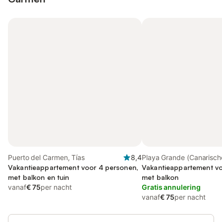
Puerto del Carmen, Tías
8,4
Playa Grande (Canarisch
Vakantieappartement voor 4 personen,
Eilanden), Tías
Vakantieappartement vo
met balkon en tuin
met balkon
vanaf
€ 75
per nacht
Gratis annulering
vanaf
€ 75
per nacht