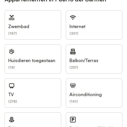
Zwembad
Internet
(
167
)
(
301
)
Huisdieren toegestaan
Balkon/Terras
(
19
)
(
257
)
TV
Airconditioning
(
278
)
(
141
)