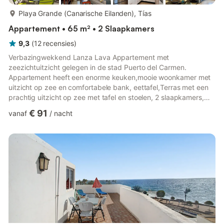
meer...
Playa Grande (Canarische Eilanden), Tías
Appartement • 65 m² • 2 Slaapkamers
9,3
(
12
recensies
)
Verbazingwekkend Lanza Lava Appartement met
zeezichtuitzicht gelegen in de stad Puerto del Carmen.
Appartement heeft een enorme keuken,mooie woonkamer met
uitzicht op zee en comfortabele bank, eettafel,Terras met een
prachtig uitzicht op zee met tafel en stoelen, 2 slaapkamers,
1met een tweepersoonsbed en een andere slaapkamer met 2
€ 91
vanaf
/
nacht
eenpersoonsbedden, 1 badkamer, wifi en eenSat TV. Lanza
Lava Appartement als u niet van plan bent een auto te huren
isideaal als alle faciliteiten die u nodig heeft zijn direct naast het
appartement Lanzalava, zoals goede restaurants , goede bars,
coffeeshops , ...