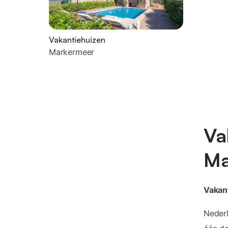
Vakantiehuizen
Markermeer
Va
Ma
Vakan
Nederl