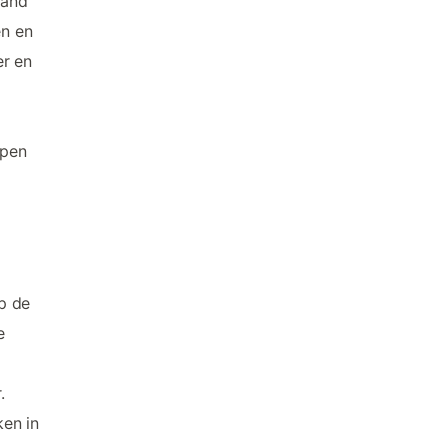
land
en en
er en
rpen
p de
e
.
ken in