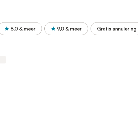
8,0
& meer
9,0
& meer
Gratis annulering