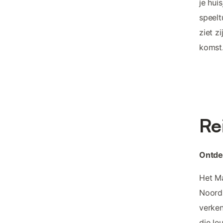
je hui
speelt
ziet z
komst
Re
Ontde
Het Ma
Noord-
verken
die le