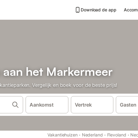
Download de app
Accom
 aan het Markermeer
tieparken. Vergelijk en boek voor de beste prijs!
Aankomst
Vertrek
Gasten
·
·
·
Vakantiehuizen
Nederland
Flevoland
Ned