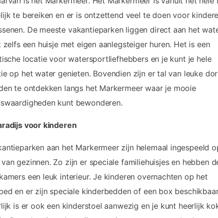
arvan is het Markermeer. Het Markermeer is vanuit het hele 
ijk te bereiken en er is ontzettend veel te doen voor kinder
senen. De meeste vakantieparken liggen direct aan het wat
t zelfs een huisje met eigen aanlegsteiger huren. Het is een
tische locatie voor watersportliefhebbers en je kunt je hele
ie op het water genieten. Bovendien zijn er tal van leuke do
den te ontdekken langs het Markermeer waar je mooie
nswaardigheden kunt bewonderen.
radijs voor kinderen
antieparken aan het Markermeer zijn helemaal ingespeeld o
van gezinnen. Zo zijn er speciale familiehuisjes en hebben d
kamers een leuk interieur. Je kinderen overnachten op het
bed en er zijn speciale kinderbedden of een box beschikbaar
lijk is er ook een kinderstoel aanwezig en je kunt heerlijk ko