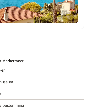
et Markermeer
ken
emuseum
am
ke bestemming