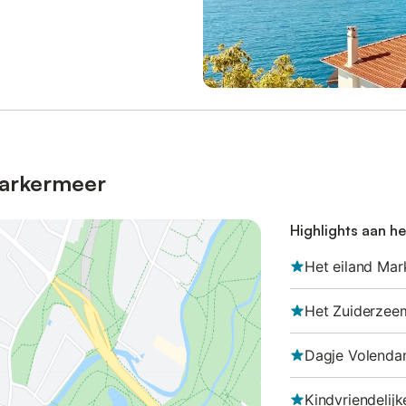
Markermeer
Highlights aan h
Het eiland Mar
Het Zuiderze
Dagje Volend
Kindvriendelij