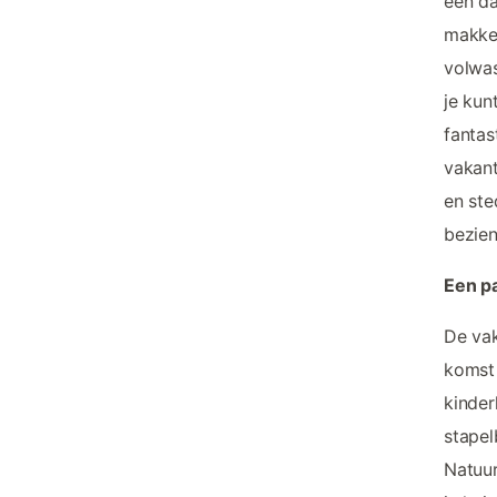
één da
makkel
volwas
je kun
fantas
vakant
en ste
bezie
Een pa
De vak
komst 
kinder
stapel
Natuur