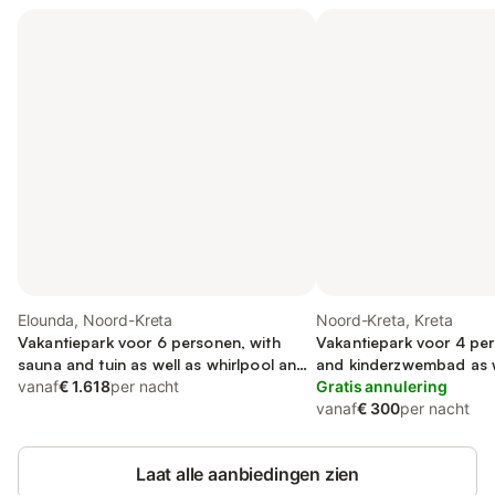
Elounda, Noord-Kreta
Noord-Kreta, Kreta
Vakantiepark voor 6 personen, with
Vakantiepark voor 4 per
sauna and tuin as well as whirlpool and
and kinderzwembad as w
terras
vanaf
€ 1.618
per nacht
zwembad and sauna
Gratis annulering
vanaf
€ 300
per nacht
Laat alle aanbiedingen zien