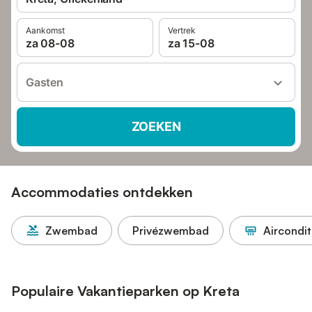
Aankomst
Vertrek
za 08-08
za 15-08
Gasten
ZOEKEN
Accommodaties ontdekken
Zwembad
Privézwembad
Aircondit
Populaire Vakantieparken op Kreta