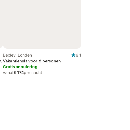
Bexley, Londen
6,1
n,
Vakantiehuis voor 6 personen
Gratis annulering
vanaf
€ 174
per nacht