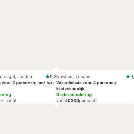
orough), Londen
9,2
Newham, Londen
9
s voor 2 personen, met tuin
Vakantiehuis voor 4 personen,
kindvriendelijk
lering
Gratis annulering
er nacht
vanaf
€ 200
per nacht