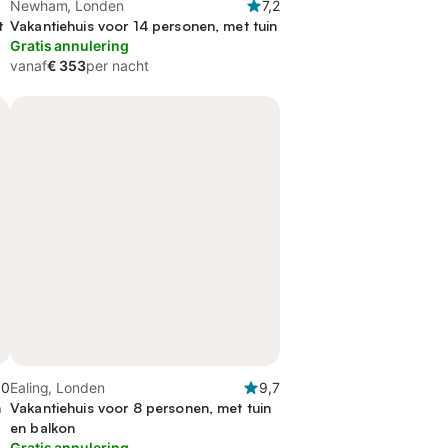
Newham, Londen
7,2
t
Vakantiehuis voor 14 personen, met tuin
Gratis annulering
vanaf
€ 353
per nacht
,0
Ealing, Londen
9,7
n
Vakantiehuis voor 8 personen, met tuin
en balkon
Gratis annulering