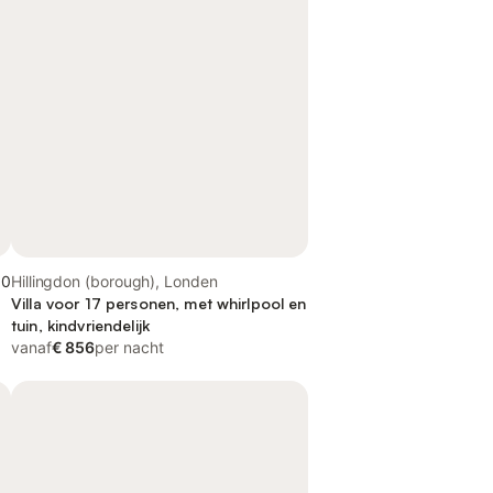
,0
Hillingdon (borough), Londen
Villa voor 17 personen, met whirlpool en
tuin, kindvriendelijk
vanaf
€ 856
per nacht