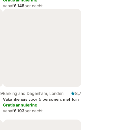
vanaf
€ 148
per nacht
,9
Barking and Dagenham, Londen
8,7
n
Vakantiehuis voor 6 personen, met tuin
Gratis annulering
vanaf
€ 193
per nacht