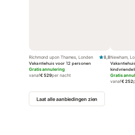
Richmond upon Thames, Londen
8,8
Newham, Lo
Vakantiehuis voor 12 personen
Vakantiehuis
Gratis annulering
kindvriendeli
vanaf
€ 529
per nacht
Gratis annu
vanaf
€ 252
Laat alle aanbiedingen zien