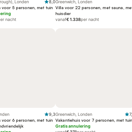
rough), Londen
8,0
Greenwich, Londen
s voor 5 personen, met tuin
Villa voor 22 personen, met sauna, me
lering
huisdier
er nacht
vanaf
€ 1.338
per nacht
nden
9,3
Greenwich, Londen
7
s voor 6 personen, met tuin
Vakantiehuis voor 7 personen, met tui
ndvriendelijk
Gratis annulering
lering
vanaf
€ 271
per nacht