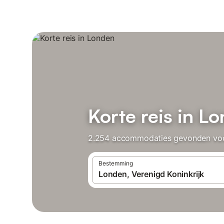
Korte reis in L
2.254 accommodaties gevonden voor K
Bestemming