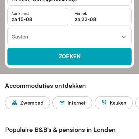
Aankomst
Vertrek
za 15-08
za 22-08
Gasten
ZOEKEN
Accommodaties ontdekken
Zwembad
Internet
Keuken
Populaire B&B’s & pensions in Londen