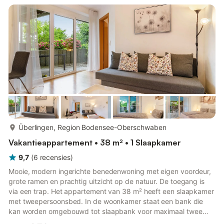
kinderboeken en speelgoed. Een babybedje en een kinderstoel
zijn ook beschikbaar. Dit vakantiehuis heeft een zithoek aan de
voorkant van het...
meer...
Überlingen, Region Bodensee-Oberschwaben
Vakantieappartement • 38 m² • 1 Slaapkamer
9,7
(
6
recensies
)
Mooie, modern ingerichte benedenwoning met eigen voordeur,
grote ramen en prachtig uitzicht op de natuur. De toegang is
via een trap. Het appartement van 38 m² heeft een slaapkamer
met tweepersoonsbed. In de woonkamer staat een bank die
kan worden omgebouwd tot slaapbank voor maximaal twee
personen. De keuken is uitgerust met een koelkast, oven,