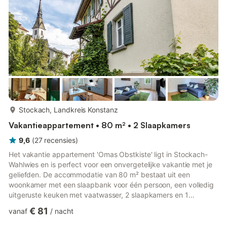
meer...
Stockach, Landkreis Konstanz
Vakantieappartement • 80 m² • 2 Slaapkamers
9,6
(
27
recensies
)
Het vakantie appartement 'Omas Obstkiste' ligt in Stockach-
Wahlwies en is perfect voor een onvergetelijke vakantie met je
geliefden. De accommodatie van 80 m² bestaat uit een
woonkamer met een slaapbank voor één persoon, een volledig
uitgeruste keuken met vaatwasser, 2 slaapkamers en 1
badkamer met aparte WC en biedt dus plaats aan 5 personen.
€ 81
vanaf
/
nacht
De uitrusting omvat ook high-speed WLAN (geschikt voor
videogesprekken), een tv, verwarming, een wasmachine en