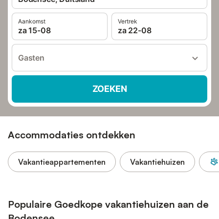
Aankomst
Vertrek
za 15-08
za 22-08
Gasten
ZOEKEN
Accommodaties ontdekken
Vakantieappartementen
Vakantiehuizen
Populaire Goedkope vakantiehuizen aan de
Bodensee