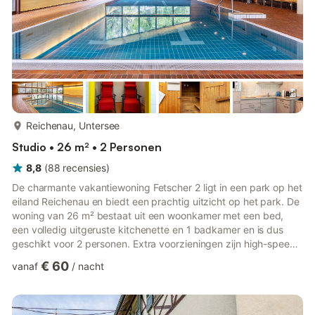
meer...
Reichenau, Untersee
Studio • 26 m² • 2 Personen
8,8
(
88
recensies
)
De charmante vakantiewoning Fetscher 2 ligt in een park op het
eiland Reichenau en biedt een prachtig uitzicht op het park. De
woning van 26 m² bestaat uit een woonkamer met een bed,
een volledig uitgeruste kitchenette en 1 badkamer en is dus
geschikt voor 2 personen. Extra voorzieningen zijn high-speed
Wi-Fi (geschikt voor videogesprekken), een ventilator, een tv en
€ 60
vanaf
/
nacht
een tafeltennistafel voor gezamenlijk gebruik. Een babybedje is
beschikbaar op aanvraag. Bovendien is er op verzoek ook een
gedeelde sauna beschikbaar. Een droger en een wasmachine
bevinden zich in de kelder en kunnen tegen bet...