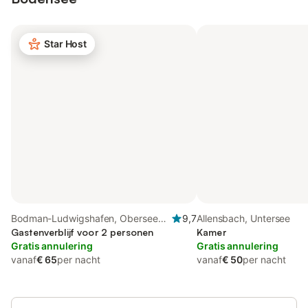
Star Host
Bodman-Ludwigshafen, Obersee
9,7
Allensbach, Untersee
(Bodensee)
Gastenverblijf voor 2 personen
Kamer
Gratis annulering
Gratis annulering
vanaf
€ 65
per nacht
vanaf
€ 50
per nacht