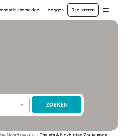
modatie aanmelden
Inloggen
Registreren
ZOEKEN
·
dse Noordzeekust
Chalets & blokhutten Zoutelande