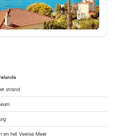
utelande
et strand
seum
urg
n en het Veerse Meer