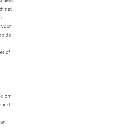
chalets
ch net
n
r voor
op de
et of
lek om
buurt
van