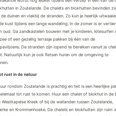
vakantie wordt nog leuker tijdens een verblijf in één van de 
khutten in Zoutelande. De chalets en blokhutten bevinden zi
 de duinen en vlakbij de stranden. Zo kun je heerlijk uitwaaie
de kust tijdens een lange wandeling. In de zomer is er vertie
n oud. Ga zandkastelen bouwen met je kinderen, kitesurfen 
ee of een gezellig terrasje pakken bij één van de
paviljoens. De stranden zijn lopend te bereiken vanuit je chal
t. Natuurlijk kun je ook fietsen huren om de omgeving te
nnen.
t rust in de natuur
uur rondom Zoutelande is prachtig en het is een heerlijke p
elemaal tot rust te komen. Huur een chalet of blokhut in de 
 Westkapelse Kreek of bij de weilanden tussen Zoutelande,
erke en Krommenhoeke. De chalets en blokhutten zijn ruim 