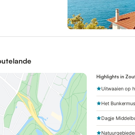
outelande
Highlights in Zo
Uitwaaien op h
Het Bunkermu
Dagje Middelb
Natuurgebiede