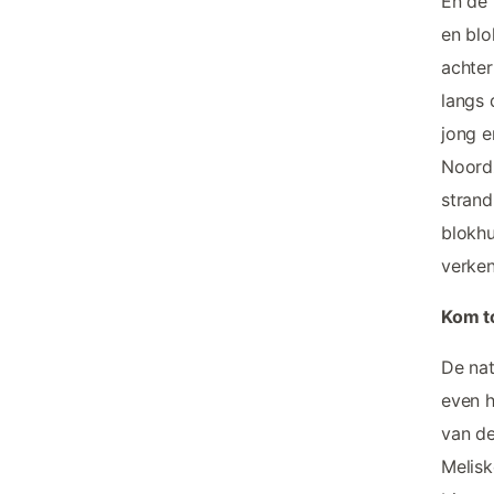
En de 
en blo
achter
langs 
jong e
Noordz
strand
blokhu
verke
Kom to
De nat
even h
van de
Melisk