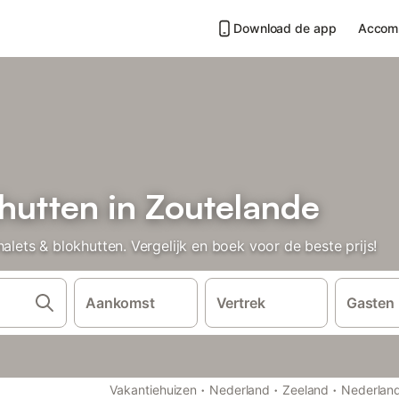
Download de app
Accom
hutten in Zoutelande
ts & blokhutten. Vergelijk en boek voor de beste prijs!
Aankomst
Vertrek
Gasten
·
·
·
Vakantiehuizen
Nederland
Zeeland
Nederlan