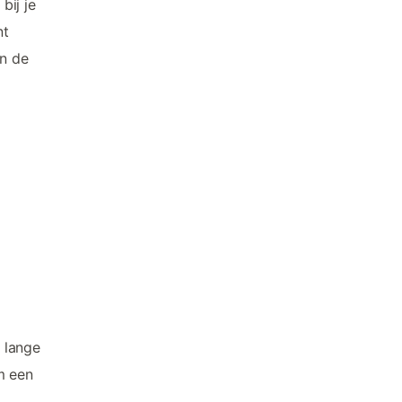
bij je
nt
in de
 lange
m een