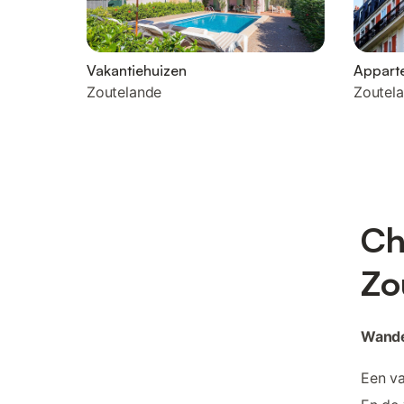
Vakantiehuizen
Appart
Zoutelande
Zoutel
Ch
Zo
Wande
Een va