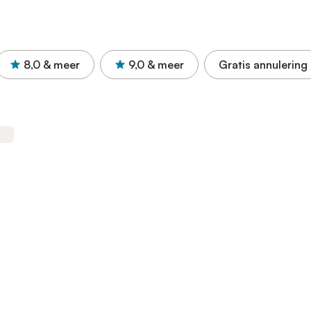
8,0
& meer
9,0
& meer
Gratis annulering