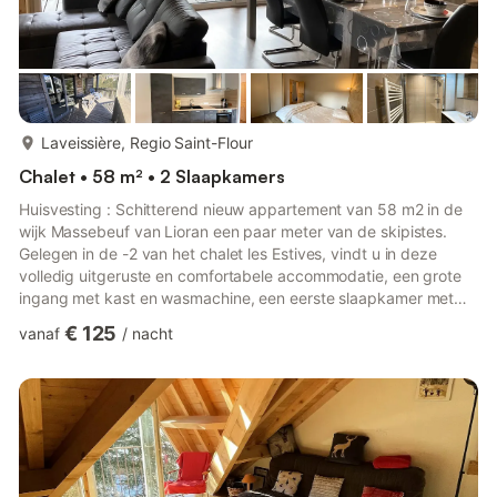
meer...
Laveissière, Regio Saint-Flour
Chalet • 58 m² • 2 Slaapkamers
Huisvesting : Schitterend nieuw appartement van 58 m2 in de
wijk Massebeuf van Lioran een paar meter van de skipistes.
Gelegen in de -2 van het chalet les Estives, vindt u in deze
volledig uitgeruste en comfortabele accommodatie, een grote
ingang met kast en wasmachine, een eerste slaapkamer met
tweepersoonsbedden 160x200 en een tweede slaapkamer met
€ 125
vanaf
/
nacht
een tweepersoonsbed 160x200. Elk heeft een opslagkast. Een
apart toilet en een badkamer met douche staan tot uw
beschikking. Een grote woonkamer met tv en een slaapbank in
140x190, open op de ingerichte keuken (magnetron, oven,
vaatwasser, koe...