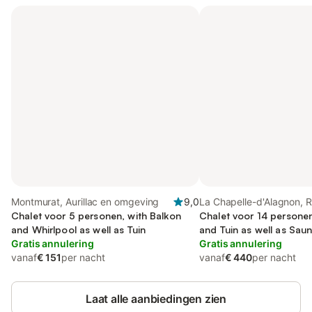
Montmurat, Aurillac en omgeving
9,0
La Chapelle-d'Alagnon, R
Chalet voor 5 personen, with Balkon
Flour
Chalet voor 14 personen
and Whirlpool as well as Tuin
and Tuin as well as Sau
Gratis annulering
Gratis annulering
vanaf
€ 151
per nacht
vanaf
€ 440
per nacht
Laat alle aanbiedingen zien