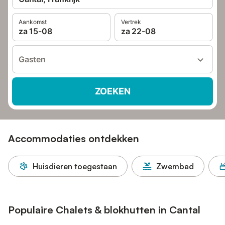
Aankomst
Vertrek
za 15-08
za 22-08
Gasten
ZOEKEN
Accommodaties ontdekken
Huisdieren toegestaan
Zwembad
Populaire Chalets & blokhutten in Cantal