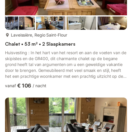
meer...
Laveissière, Regio Saint-Flour
Chalet • 53 m² • 2 Slaapkamers
Huisvesting : In het hart van het resort en aan de voeten van de
skipistes en de GR400, dit charmante chalet op de begane
grond heeft tal van argumenten om u een geweldige vakantie
door te brengen. Gemeubileerd met veel smaak en stijl, heeft
het een prachtige woonkamer met een prachtig uitzicht op de
bergen, een volledig uitgeruste keuken (oven, magnetron,
€ 106
vanaf
/
nacht
koelkast / vriezer, filter koffiezetapparaat, broodrooster,
raclette machine...), 2 slaapkamers, een prachtige badkamer
met douche, en een terras op het zuiden volledig uitgerust met
tuinmeubilair om te genieten van een ontspannen moment...