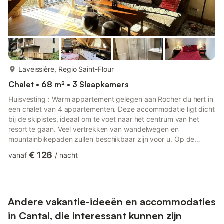
meer...
Laveissière, Regio Saint-Flour
Chalet • 68 m² • 3 Slaapkamers
Huisvesting : Warm appartement gelegen aan Rocher du hert in
een chalet van 4 appartementen. Deze accommodatie ligt dicht
bij de skipistes, ideaal om te voet naar het centrum van het
resort te gaan. Veel vertrekken van wandelwegen en
mountainbikepaden zullen beschikbaar zijn voor u. Op de
begane grond heeft de accommodatie 3 slaapkamers met twee
€ 126
vanaf
/
nacht
badkamers en 2 toiletten, waarvan één onafhankelijk is: - 2
slaapkamers met elk een tweepersoonsbed in 140x190 - 1
slaapkamer met 2x 2 stapelbedden in 90x190 Boven is de
woonkamer met een volledig uitgeruste keuken (afwasmachine,
koelkast/vriezer, ...
Andere vakantie-ideeën en accommodaties
in Cantal, die interessant kunnen zijn