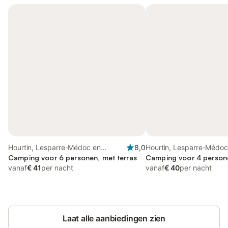
Hourtin, Lesparre-Médoc en
8,0
Hourtin, Lesparre-Médo
omgeving
Camping voor 6 personen, met terras
Camping voor 4 persone
vanaf
€ 41
per nacht
vanaf
€ 40
per nacht
Laat alle aanbiedingen zien