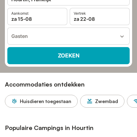
Aankomst
Vertrek
za 15-08
za 22-08
Gasten
ZOEKEN
Accommodaties ontdekken
Huisdieren toegestaan
Zwembad
Populaire Campings in Hourtin