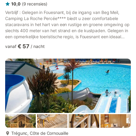
10,0
(
9
recensies
)
Verblijf : Gelegen in Fouesnant, bij de ingang van Beg Meil,
Camping La Roche Percée**** biedt u zeer comfortabele
stacaravans in het hart van een rustige en groene omgeving op
slechts 400 meter van het strand en de kustpaden. Gelegen in
een opmerkelijke toeristische regio, is Fouesnant een ideaal
centraal punt voor vele excursies in de regio. De camping heeft
€ 57
vanaf
/
nacht
een tot ongeveer 28/30° verwarmd zwembad met
waterglijbaan evenals een overdekt peuterbad en een
buitenzwembad. Het biedt een groot aantal gratis activiteiten
die voor elk wat wils zullen zijn: - wateraerobics - kinderclub 4-
12 jaar (...
meer...
Trégunc, Côte de Cornouaille