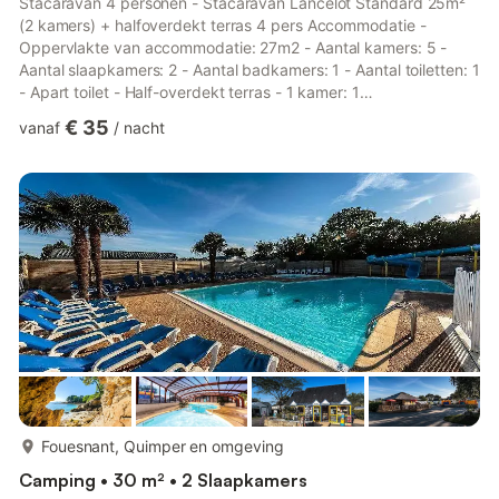
Stacaravan 4 personen - Stacaravan Lancelot Standard 25m²
(2 kamers) + halfoverdekt terras 4 pers Accommodatie -
Oppervlakte van accommodatie: 27m2 - Aantal kamers: 5 -
Aantal slaapkamers: 2 - Aantal badkamers: 1 - Aantal toiletten: 1
- Apart toilet - Half-overdekt terras - 1 kamer: 1
tweepersoonsbed 190x140cm, Standplaats voor babybed - 1
€ 35
vanaf
/
nacht
kamer: 2 eenpersoonsbedden 190x80cm - Leeftijd van de
accommodatie: meer dan 10 jaar Extra uitrusting - Verwarming -
Televisie: Beschikbaar als extra tegen betaling - Droogrek -
Type keuken: Keuken - Gasfornuis - Magnetron - Koelkast -
Vriezer - Servies e...
meer...
Fouesnant, Quimper en omgeving
Camping • 30 m² • 2 Slaapkamers