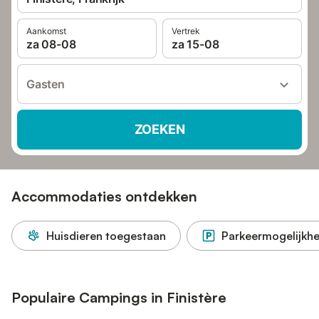
Aankomst
Vertrek
za 08-08
za 15-08
Gasten
ZOEKEN
Accommodaties ontdekken
Huisdieren toegestaan
Parkeermogelijkhe
Populaire Campings in Finistère