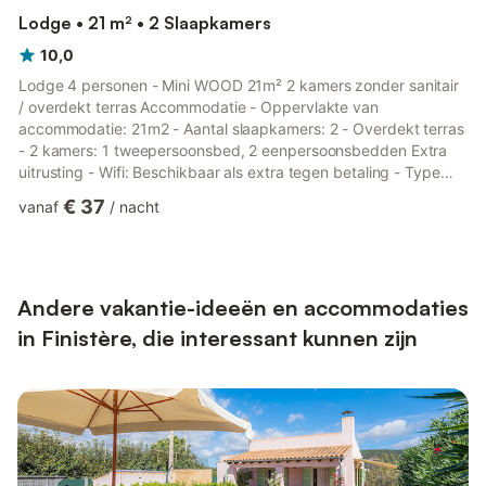
Lodge • 21 m² • 2 Slaapkamers
10,0
Lodge 4 personen - Mini WOOD 21m² 2 kamers zonder sanitair
/ overdekt terras Accommodatie - Oppervlakte van
accommodatie: 21m2 - Aantal slaapkamers: 2 - Overdekt terras
- 2 kamers: 1 tweepersoonsbed, 2 eenpersoonsbedden Extra
uitrusting - Wifi: Beschikbaar als extra tegen betaling - Type
keuken: Keuken - Gasfornuis - Magnetron - Koelkast - Servies
€ 37
vanaf
/
nacht
en keukengerei - Elektrisch koffiezetapparaat - Geen douches
of toiletten in de accommodatie, gemeenschappelijke
faciliteiten beschikbaar - Tuinmeubilair Huisdieren - Voor
huisdieren gelden de regels en eventuele kosten van het park. -
Huisdieren:...
Andere vakantie-ideeën en accommodaties
in Finistère, die interessant kunnen zijn