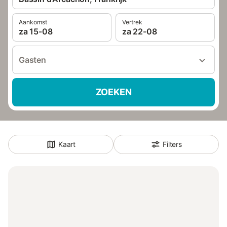
Aankomst
Vertrek
za 15-08
za 22-08
Gasten
ZOEKEN
Kaart
Filters