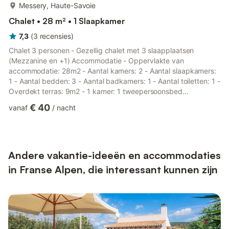
meer...
Messery, Haute-Savoie
Chalet • 28 m² • 1 Slaapkamer
7,3
(
3
recensies
)
Chalet 3 personen - Gezellig chalet met 3 slaapplaatsen
(Mezzanine en +1) Accommodatie - Oppervlakte van
accommodatie: 28m2 - Aantal kamers: 2 - Aantal slaapkamers:
1 - Aantal bedden: 3 - Aantal badkamers: 1 - Aantal toiletten: 1 -
Overdekt terras: 9m2 - 1 kamer: 1 tweepersoonsbed
190x140cm - 1 mezzanine: 1 eenpersoonsbed 190x80cm - 1
€ 40
vanaf
/
nacht
woonkamer: 1 slaapbank 190x120cm - Rookvrije
accommodatie Extra uitrusting - Wifi: Inbegrepen in de prijs -
Airconditioning: Inbegrepen in de prijs - Verwarming - Televisie:
Inbegrepen in de prijs - Droogrek - Type keuken: Keuken -
Gasfornuis - Magnetron - Koe...
Andere vakantie-ideeën en accommodaties
in Franse Alpen, die interessant kunnen zijn