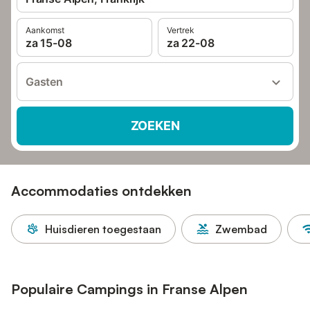
Aankomst
Vertrek
za 15-08
za 22-08
Gasten
ZOEKEN
Accommodaties ontdekken
Huisdieren toegestaan
Zwembad
Populaire Campings in Franse Alpen