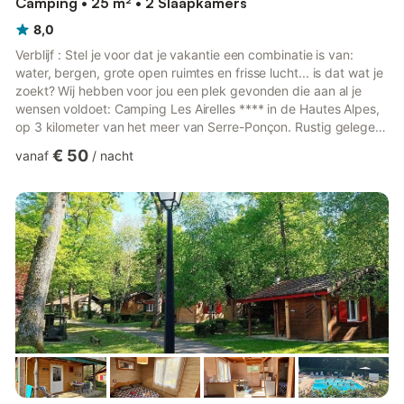
Camping • 25 m² • 2 Slaapkamers
8,0
Verblijf : Stel je voor dat je vakantie een combinatie is van:
water, bergen, grote open ruimtes en frisse lucht... is dat wat je
zoekt? Wij hebben voor jou een plek gevonden die aan al je
wensen voldoet: Camping Les Airelles **** in de Hautes Alpes,
op 3 kilometer van het meer van Serre-Ponçon. Rustig gelegen
met alles dichtbij Anna en Olivier heten je van harte welkom
€ 50
vanaf
/
nacht
voor je vakantie midden in de natuur in de Hautes Alpes. De
locatie is recht in de roos. Vredig gelegen aan de rand van het
bos van Mazelière, al zit je in een wip op een terras in een
gezellige plaats. De camping is een war...