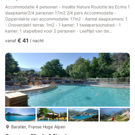
Accommodatie 4 personen - Insolite Nature Roulotte les Ecrins 1
slaapkamer2/4 personen 17m2 2/4 pers Accommodatie -
Oppervlakte van accommodatie: 17m2 - Aantal slaapkamers: 1
- Onoverdekt terras: 1m2 - 1 kamer: 1 tweepersoonsbed - 1
kamer: 1 stapelbed voor 2 personen - Leeftijd van de
accommodatie: Tussen 6 en 10 jaar - Uitzicht op de bergen
€ 41
vanaf
/
nacht
Extra uitrusting - Wifi: Beschikbaar als extra tegen betaling -
Verwarming - Type keuken: Keuken - Gasfornuis - Magnetron -
Koelkast - Vriezer - Servies en keukengerei - Waterkoker -
Elektrisch koffiezetapparaat - Broodrooster - Geen douches of
toilette...
meer...
Baratier, Franse Hoge Alpen