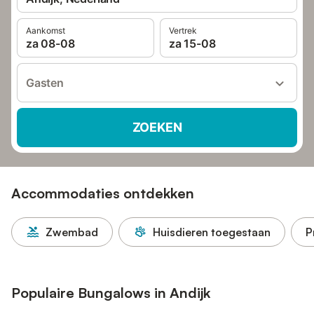
Aankomst
Vertrek
za 08-08
za 15-08
Gasten
ZOEKEN
Accommodaties ontdekken
Zwembad
Huisdieren toegestaan
P
Populaire Bungalows in Andijk