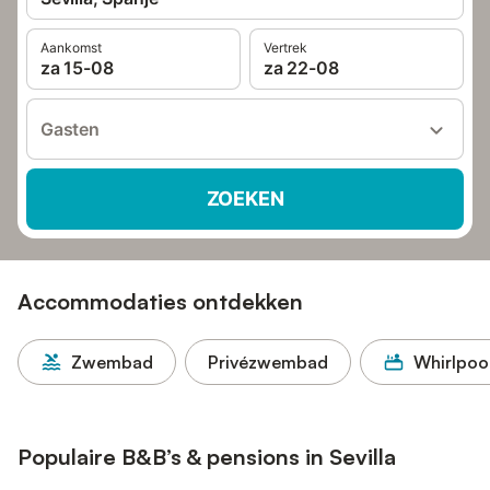
Aankomst
Vertrek
za 15-08
za 22-08
Gasten
ZOEKEN
Accommodaties ontdekken
Zwembad
Privézwembad
Whirlpoo
Populaire B&B’s & pensions in Sevilla