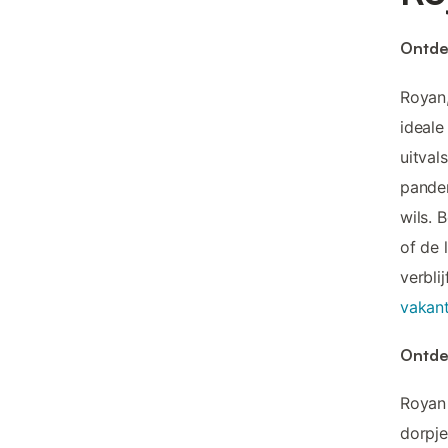
Ontde
Royan,
ideale
uitval
panden
wils. 
of de 
verbli
vakant
Ontde
Royan 
dorpje