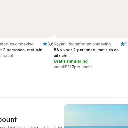
efort en omgeving
8,6
Royan, Rochefort en omgeving
9
r 2 personen, met tuin
B&b voor 2 personen, met tuin en
r nacht
uitzicht
Gratis annulering
vanaf
€ 117
per nacht
count
ze beste prijzen en krijg je