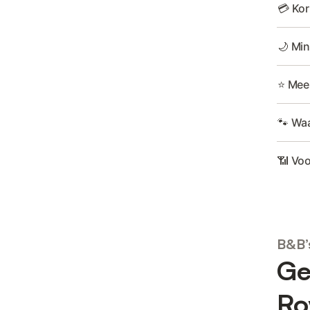
💳 Kor
🌙 Min
⭐ Mee
🐾 Waa
📶 Voo
B&B’
Ge
Ro