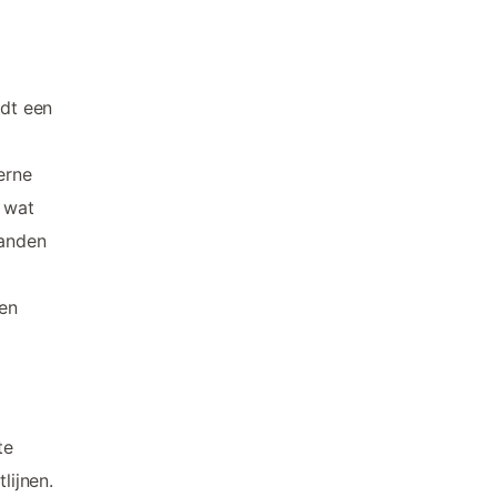
edt een
erne
r wat
randen
en
te
lijnen.