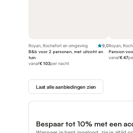
Royan, Rochefort en omgeving
9,0
Royan, Roch
B&b voor 2 personen, met uitzicht en
Pension voo
tuin
vanaf
€ 47
pe
vanaf
€ 103
per nacht
Laat alle aanbiedingen zien
Bespaar tot 10% met een ac
Wanneer je bent ingelogd, zie je altijd on