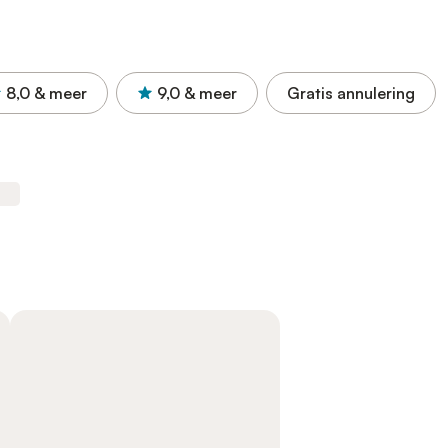
8,0
& meer
9,0
& meer
Gratis annulering