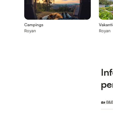
Campings
Vakanti
Royan
Royan
In
pe
🏡 B&B