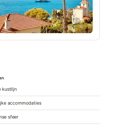
an
 kustlijn
lijke accommodaties
nse sfeer