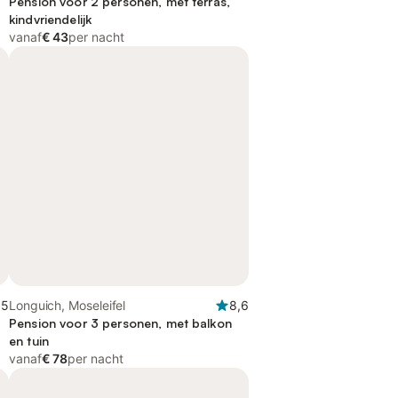
Pension voor 2 personen, met terras,
kindvriendelijk
vanaf
€ 43
per nacht
,5
Longuich, Moseleifel
8,6
Pension voor 3 personen, met balkon
en tuin
vanaf
€ 78
per nacht