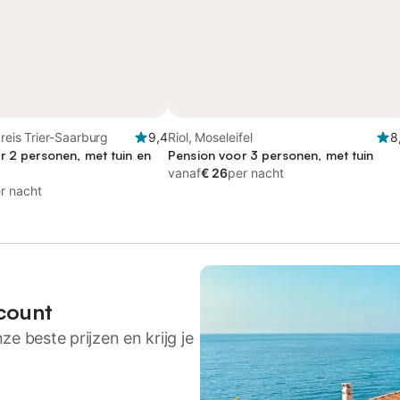
kreis Trier-Saarburg
9,4
Riol, Moseleifel
8
r 2 personen, met tuin en
Pension voor 3 personen, met tuin
vanaf
€ 26
per nacht
r nacht
count
ze beste prijzen en krijg je