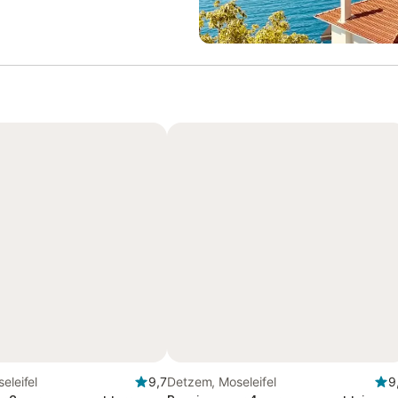
eleifel
9,7
Detzem, Moseleifel
9