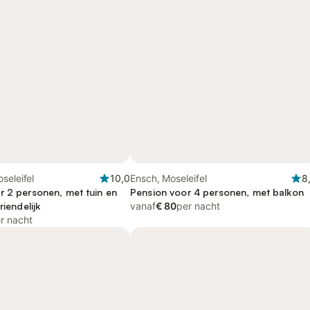
seleifel
10,0
Ensch, Moseleifel
8
r 2 personen, met tuin en
Pension voor 4 personen, met balkon
riendelijk
vanaf
€ 80
per nacht
r nacht