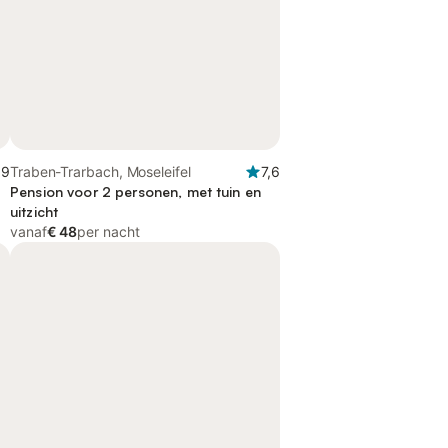
,9
Traben-Trarbach, Moseleifel
7,6
Pension voor 2 personen, met tuin en
uitzicht
vanaf
€ 48
per nacht