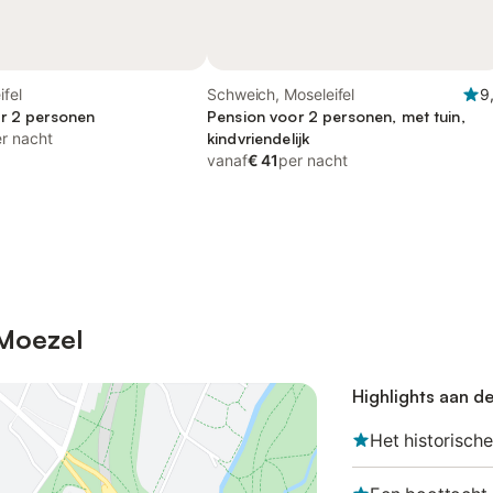
ifel
Schweich, Moseleifel
9
r 2 personen
Pension voor 2 personen, met tuin,
r nacht
kindvriendelijk
vanaf
€ 41
per nacht
 Moezel
Highlights aan d
Het historische