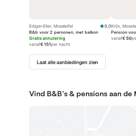
Ediger-Eller, Moseleifel
9,0
Kröv, Mosele
B&b voor 2 personen, met balkon
Pension voo
Gratis annulering
vanaf
€ 50
pe
vanaf
€ 151
per nacht
Laat alle aanbiedingen zien
Vind B&B’s & pensions aan de