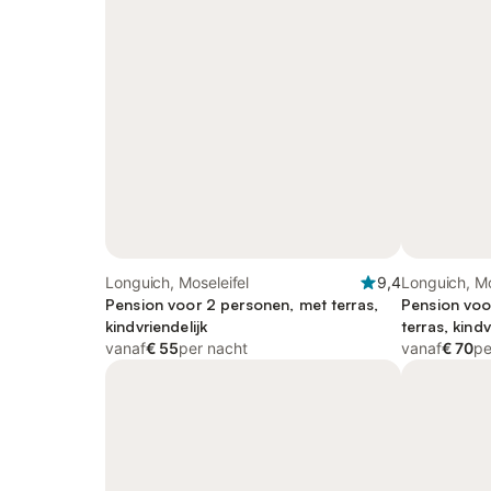
Longuich, Moseleifel
9,4
Longuich, Mo
Pension voor 2 personen, met terras,
Pension voo
kindvriendelijk
terras, kindv
vanaf
€ 55
per nacht
vanaf
€ 70
pe