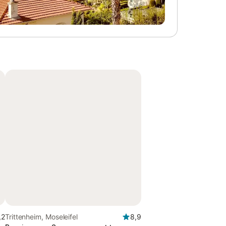
,2
Trittenheim, Moseleifel
8,9