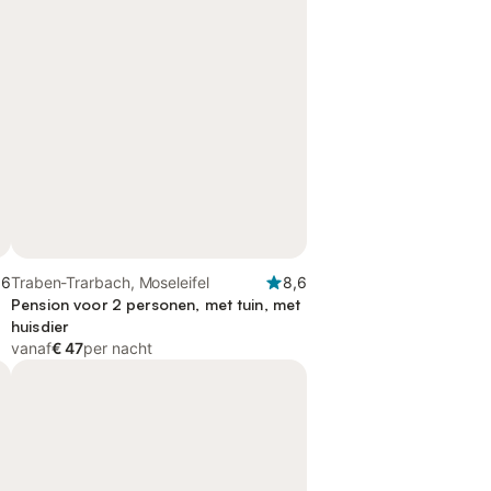
,6
Traben-Trarbach, Moseleifel
8,6
Pension voor 2 personen, met tuin, met
huisdier
vanaf
€ 47
per nacht