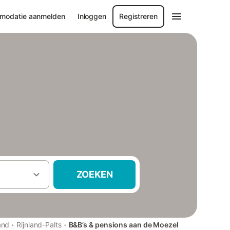
modatie aanmelden
Inloggen
Registreren
ZOEKEN
·
·
and
Rijnland-Palts
B&B’s & pensions aan de Moezel