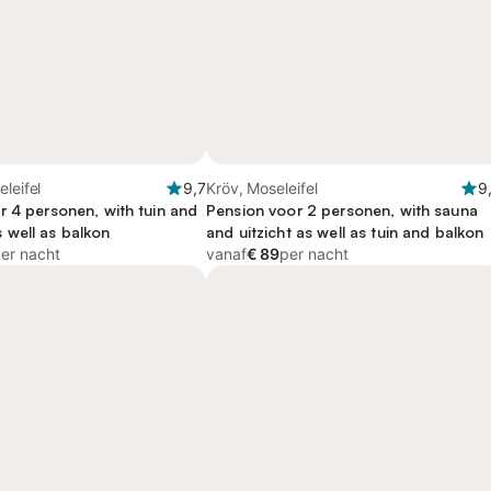
leifel
9,7
Kröv, Moseleifel
9
r 4 personen, with tuin and
Pension voor 2 personen, with sauna
well as balkon
and uitzicht as well as tuin and balkon
er nacht
vanaf
€ 89
per nacht