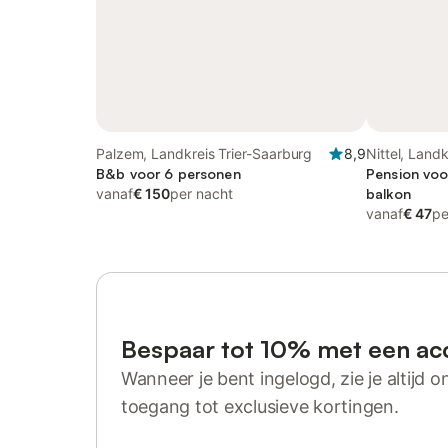
Palzem, Landkreis Trier-Saarburg
8,9
Nittel, Land
B&b voor 6 personen
Pension voo
vanaf
€ 150
per nacht
balkon
vanaf
€ 47
pe
Bespaar tot 10% met een ac
Wanneer je bent ingelogd, zie je altijd on
toegang tot exclusieve kortingen.
Log in of registreer