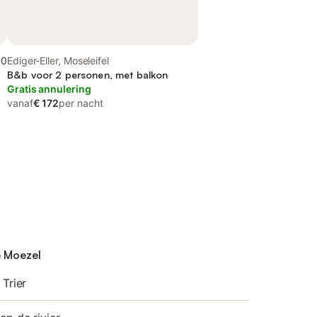
,0
Ediger-Eller, Moseleifel
B&b voor 2 personen, met balkon
Gratis annulering
vanaf
€ 172
per nacht
e Moezel
 Trier