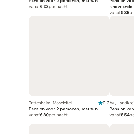
Pension voor 2 personen, met tuin
Pension voo
vanaf
€ 33
per nacht
kindvriendeli
vanaf
€ 35
pe
Trittenheim, Moseleifel
9,3
Ayl, Landkre
Pension voor 2 personen, met tuin
Pension voo
vanaf
€ 80
per nacht
vanaf
€ 54
pe