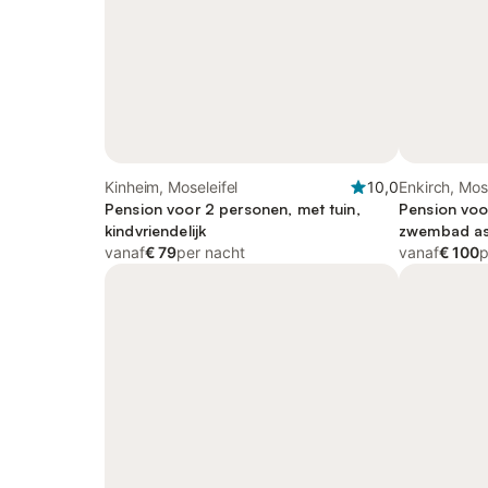
Kinheim, Moseleifel
10,0
Enkirch, Mose
Pension voor 2 personen, met tuin,
Pension voo
kindvriendelijk
zwembad as 
vanaf
€ 79
per nacht
vanaf
€ 100
p