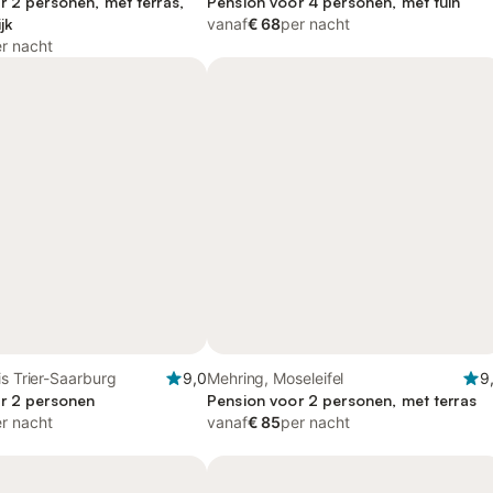
r 2 personen, met terras,
Pension voor 4 personen, met tuin
jk
vanaf
€ 68
per nacht
r nacht
is Trier-Saarburg
9,0
Mehring, Moseleifel
9
r 2 personen
Pension voor 2 personen, met terras
r nacht
vanaf
€ 85
per nacht