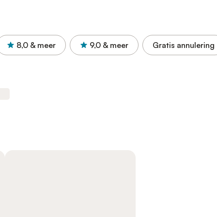
8,0
& meer
9,0
& meer
Gratis annulering