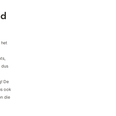
nd
 het
ts,
s dus
g! De
us ook
en die