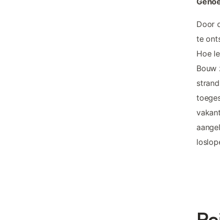
Genoe
Door d
te ont
Hoe le
Bouw z
strand
toege
vakant
aangel
loslop
Re