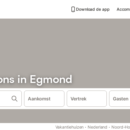
Download de app
Accom
ons in Egmond
Aankomst
Vertrek
Gasten
·
·
Vakantiehuizen
Nederland
Noord-Ho