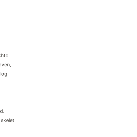
chte
aven,
rlog
d.
 skelet