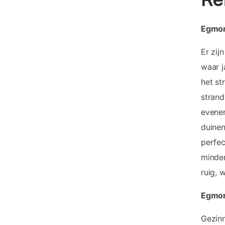
Egmon
Er zij
waar j
het st
strand
evenem
duinen
perfec
minder
ruig, 
Egmon
Gezinn