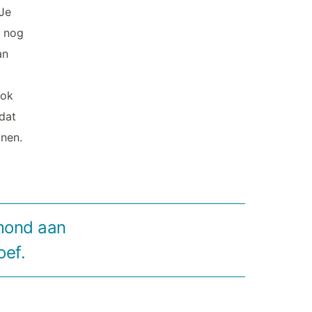
 Je
s nog
an
ook
 dat
nen.
gmond aan
ef.