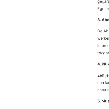
gegara
Egmon
3. Ab
De Abd
werken
leren 
toegan
4. Pl
Zelf j
een le
natuu
5. Mu