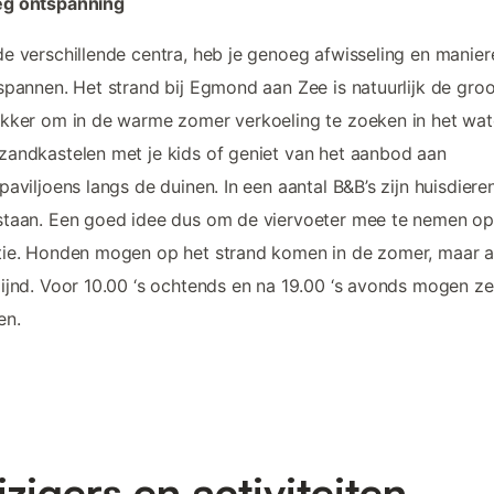
g ontspanning
e verschillende centra, heb je genoeg afwisseling en manie
spannen. Het strand bij Egmond aan Zee is natuurlijk de groo
kker om in de warme zomer verkoeling te zoeken in het wat
andkastelen met je kids of geniet van het aanbod aan
paviljoens langs de duinen. In een aantal B&B’s zijn huisdiere
staan. Een goed idee dus om de viervoeter mee te nemen o
ie. Honden mogen op het strand komen in de zomer, maar a
ijnd. Voor 10.00 ‘s ochtends en na 19.00 ‘s avonds mogen ze
en.
izigers en activiteiten