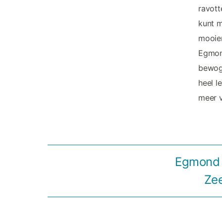
ravott
kunt m
mooier
Egmon
bewoge
heel l
meer v
Egmond b
Ze