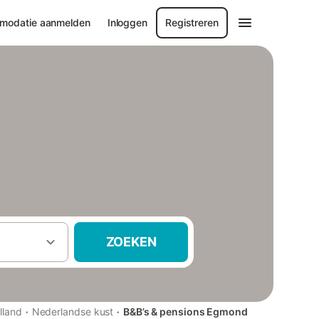
modatie aanmelden
Inloggen
Registreren
ZOEKEN
·
·
lland
Nederlandse kust
B&B’s & pensions Egmond