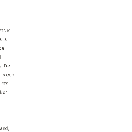
ts is
s is
 de
l
s! De
 is een
iets
kker
rand,