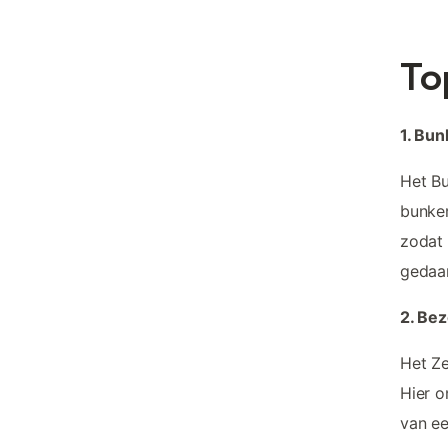
To
1. Bu
Het Bu
bunker
zodat 
gedaan
2. Be
Het Ze
Hier o
van ee