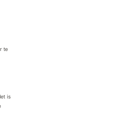
r te
et is
e