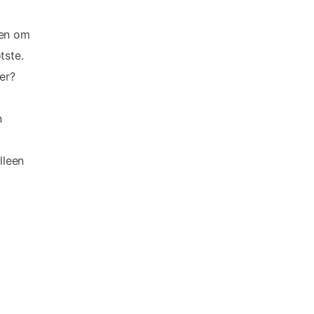
ren om
tste.
er?
n
p
lleen