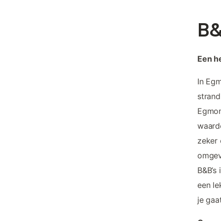
B&
Een he
In Egm
strand
Egmond
waardo
zeker 
omgevi
B&B’s 
een le
je gaa