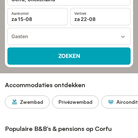
Aankomst
Vertrek
za 15-08
za 22-08
Gasten
ZOEKEN
Accommodaties ontdekken
Zwembad
Privézwembad
Aircondit
Populaire B&B’s & pensions op Corfu