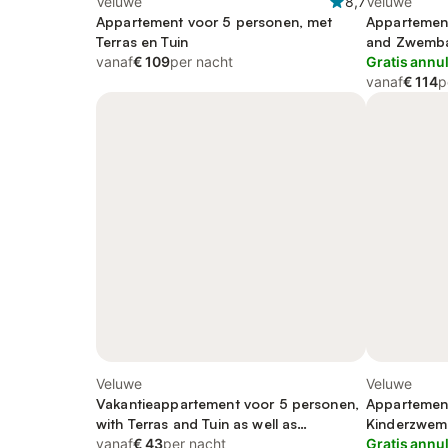
Veluwe
8,7
Veluwe
Appartement voor 5 personen, met
Appartement
Terras en Tuin
and Zwemba
vanaf
€ 109
per nacht
Gratis annu
vanaf
€ 114
p
Veluwe
Veluwe
Vakantieappartement voor 5 personen,
Appartement
with Terras and Tuin as well as
Kinderzwe
Kinderzwembad and Zwembad
vanaf
€ 43
per nacht
Gratis annu