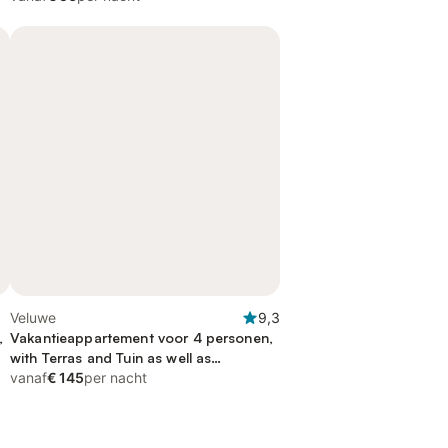
Veluwe
9,3
,
Vakantieappartement voor 4 personen,
with Terras and Tuin as well as
Kinderzwembad and Zwembad
vanaf
€ 145
per nacht