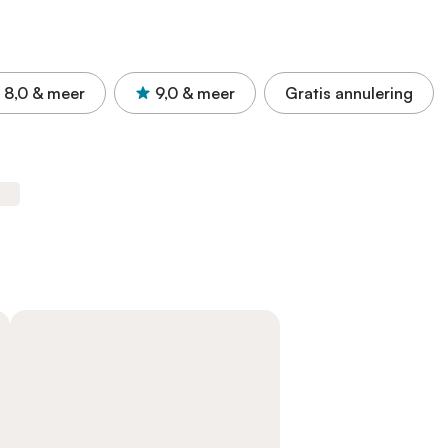
8,0
& meer
9,0
& meer
Gratis annulering