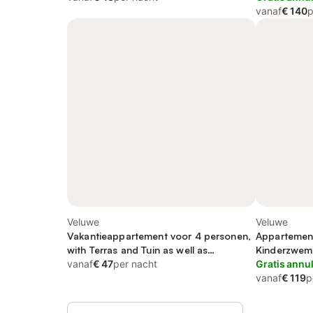
vanaf
€ 140
p
Veluwe
Veluwe
Vakantieappartement voor 4 personen,
Appartement
with Terras and Tuin as well as
Kinderzwe
Kinderzwembad and Zwembad
vanaf
€ 47
per nacht
Gratis annu
vanaf
€ 119
p