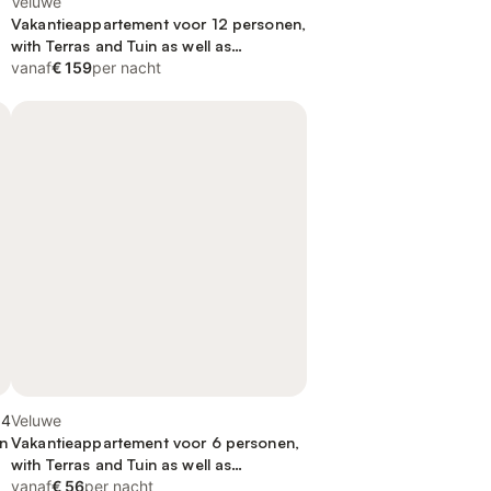
Veluwe
Vakantieappartement voor 12 personen,
with Terras and Tuin as well as
Kinderzwembad and Zwembad
vanaf
€ 159
per nacht
,4
Veluwe
n
Vakantieappartement voor 6 personen,
with Terras and Tuin as well as
Kinderzwembad and Zwembad
vanaf
€ 56
per nacht