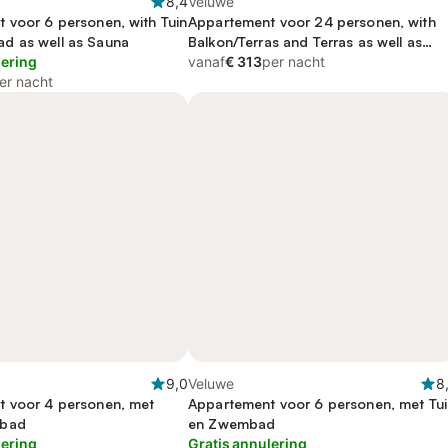
8,4
Veluwe
 voor 6 personen, with Tuin
Appartement voor 24 personen, with
d as well as Sauna
Balkon/Terras and Terras as well as
lering
Sauna and Uitzicht op het meer
vanaf
€ 313
per nacht
er nacht
9,0
Veluwe
8
 voor 4 personen, met
Appartement voor 6 personen, met Tui
mbad
en Zwembad
lering
Gratis annulering