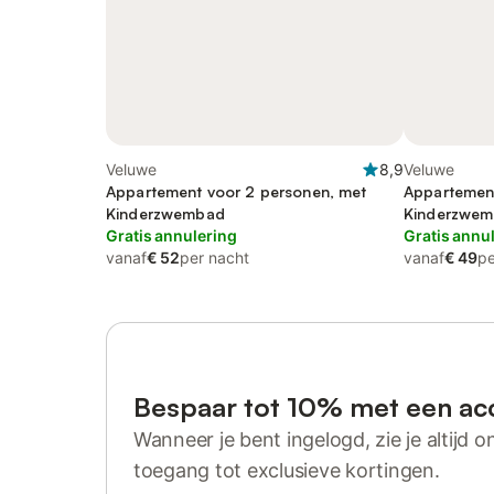
Veluwe
8,9
Veluwe
Appartement voor 2 personen, met
Appartement
Kinderzwembad
Kinderzwe
Gratis annulering
Gratis annu
vanaf
€ 52
per nacht
vanaf
€ 49
pe
Bespaar tot 10% met een ac
Wanneer je bent ingelogd, zie je altijd on
toegang tot exclusieve kortingen.