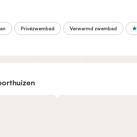
aan
Privézwembad
Verwarmd zwembad
oorthuizen