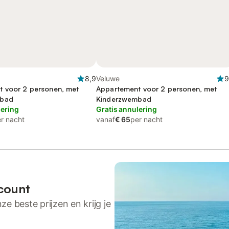
8,9
Veluwe
9
 voor 2 personen, met
Appartement voor 2 personen, met
mbad
Kinderzwembad
lering
Gratis annulering
r nacht
vanaf
€ 65
per nacht
count
ze beste prijzen en krijg je