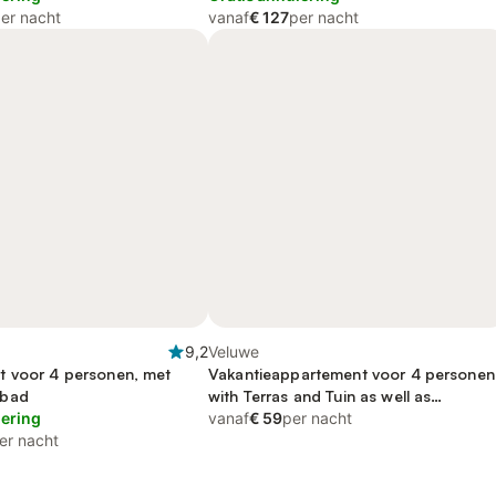
er nacht
vanaf
€ 127
per nacht
9,2
Veluwe
 voor 4 personen, met
Vakantieappartement voor 4 personen
mbad
with Terras and Tuin as well as
lering
Kinderzwembad and Zwembad
vanaf
€ 59
per nacht
er nacht