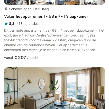
meer...
Scheveningen, Den Haag
Vakantieappartement • 68 m² • 1 Slaapkamer
8,8
(
418
recensies
)
Dit verfijnde appartement van 68 m² met één slaapkamer in het
exclusieve Nautical Centre Scheveningen biedt een rustig
toevluchtsoord voor maximaal 2 gasten, omgeven door de
charme van de bruisende haven. Het appartement is
ontworpen met eigentijdse elegantie en beschikt over een
comfortabele slaapkamer met hoogwaardige
€ 207
vanaf
/
nacht
boxspringbedden, een lichte open woon- en eetruimte en grote
ramen die de ruimte vullen met natuurlijk licht en tegelijkertijd
een prachtig uitzicht op de jachthaven bieden. De moderne
keuken is volledig uitgerust met een Nespresso-
koffiezetapparaat, oven, magnetron, vaatwas...