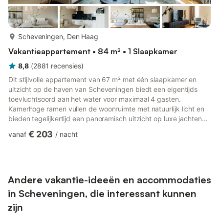
meer...
Scheveningen, Den Haag
Vakantieappartement • 84 m² • 1 Slaapkamer
8,8
(
2881
recensies
)
Dit stijlvolle appartement van 67 m² met één slaapkamer en
uitzicht op de haven van Scheveningen biedt een eigentijds
toevluchtsoord aan het water voor maximaal 4 gasten.
Kamerhoge ramen vullen de woonruimte met natuurlijk licht en
bieden tegelijkertijd een panoramisch uitzicht op luxe jachten
en de levendige jachthaven. Het appartement beschikt over
€ 203
vanaf
/
nacht
een comfortabele slaapkamer met hoogwaardige
boxspringbedden, twee opklapbedden van topkwaliteit voor
extra gasten, een ruime badkamer, een apart toilet en een
volledig uitgeruste keuken met een Nespresso-
koffiezetapparaat, oven, magnetron, vaa...
Andere vakantie-ideeën en accommodaties
in Scheveningen, die interessant kunnen
zijn