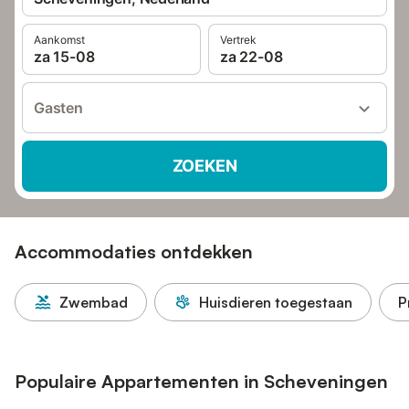
Aankomst
Vertrek
za 15-08
za 22-08
Gasten
ZOEKEN
Accommodaties ontdekken
Zwembad
Huisdieren toegestaan
P
Populaire Appartementen in Scheveningen