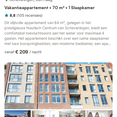
Vakantieappartement • 70 m² • 1 Slaapkamer
8,8
(
105
recensies
)
Dit stijlvolle appartement van 84 m², gelegen in het
prestigieuze Nautisch Centrum van Scheveningen, biedt een
comfortabel toevluchtsoord aan het water voor maximaal 4
gasten. Het appartement beschikt over een ruime slaapkamer
met luxe boxspringbedden, een moderne badkamer, een apart
toilet en een lichte woon- en eetkamer met een smart-tv en een
€ 209
vanaf
/
nacht
Frans balkon met uitzicht op de haven en de Noordzee. De
volledig uitgeruste keuken is voorzien van een Nespresso-
koffiezetapparaat, oven, magnetron, vaatwasser, koelkast en al
het benodigde kookgerei, waardoor het ideaal is voor zowel
korte als lan...