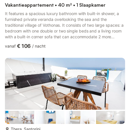
Vakantieappartement • 40 m² • 1 Slaapkamer
It features a spacious luxury bathroom with built-in shower, a
furnished private veranda overlooking the sea and the
traditional village of Vothonas. It consists of two large spaces: a
bedroom with one double or two single beds and a living room
with a built-in corner sofa that can accommodate 2 more
people. The suite features a very large fully-equipped kitchen.
€ 106
vanaf
/
nacht
It is an ideal choice for couples and newly weds, as well as for
families and friends, as it can be adjoined with Thoe suite (upon
request). Thetis is the only suite that does not have access to a
pool or private infinity pool or h...
meer...
Thera, Santorini