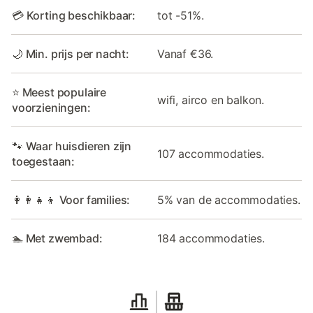
💳 Korting beschikbaar:
tot -51%.
🌙 Min. prijs per nacht:
Vanaf €36.
⭐ Meest populaire
wifi, airco en balkon.
voorzieningen:
🐾 Waar huisdieren zijn
107 accommodaties.
toegestaan:
👩‍👩‍👧‍👦 Voor families:
5% van de accommodaties.
🏊 Met zwembad:
184 accommodaties.