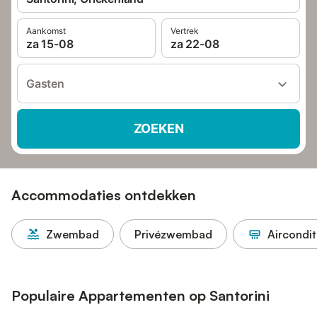
Aankomst
Vertrek
za 15-08
za 22-08
Gasten
ZOEKEN
Accommodaties ontdekken
Zwembad
Privézwembad
Aircondit
Populaire Appartementen op Santorini