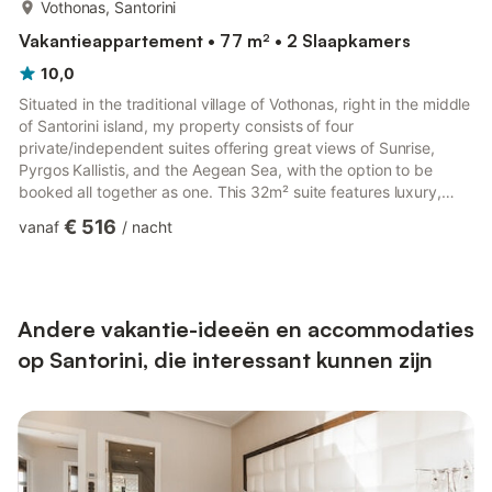
meer...
Vothonas, Santorini
Vakantieappartement • 77 m² • 2 Slaapkamers
10,0
Situated in the traditional village of Vothonas, right in the middle
of Santorini island, my property consists of four
private/independent suites offering great views of Sunrise,
Pyrgos Kallistis, and the Aegean Sea, with the option to be
booked all together as one. This 32m² suite features luxury,
privacy, and comfort in Cycladic style combined with modern
€ 516
vanaf
/
nacht
design and decoration. Catered by Greek Hospitality, handy
amenities and high-end services your holidays will undoubtedly
be unforgettable. The Rooms The Suite consists of 1 Bedroom,
1 Bathroom, Fully Equipped Kitchen, Dining Table, Livi...
Andere vakantie-ideeën en accommodaties
op Santorini, die interessant kunnen zijn