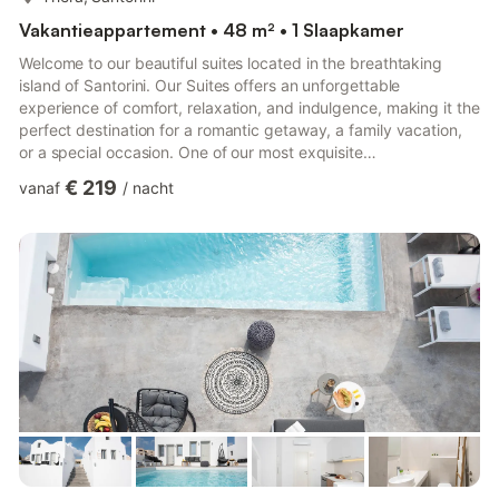
Vakantieappartement • 48 m² • 1 Slaapkamer
Welcome to our beautiful suites located in the breathtaking
island of Santorini. Our Suites offers an unforgettable
experience of comfort, relaxation, and indulgence, making it the
perfect destination for a romantic getaway, a family vacation,
or a special occasion. One of our most exquisite
accommodations is the "Evas Sunrise Suite" This luxurious suite
€ 219
vanaf
/
nacht
boasts a private balcony with a mesmerizing view of the
Aegean Sea, a lavish king-size bed with fine linens, a spacious
living room with comfortable seating, and a modern bathroom
with a Jacuzzi tub. If you cause damage to the property duri...