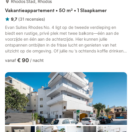
Rhodos Stad, Rhodos
Vakantieappartement • 50 m² • 1 Slaapkamer
9,7
(
31
recensies
)
Evan Suites Rhodes No. 4 ligt op de tweede verdieping en
biedt een rustige, privé plek met twee balkons—één aan de
voorzijde en één aan de achterzijde. Hier kunnen jullie
ontspannen ontbijten in de frisse lucht en genieten van het
uitzicht op de omgeving. Of jullie nu ’s ochtends koffie drinken
of ’s avonds tot rust komen, de balkons zijn ideaal om te relaxen
€ 90
vanaf
/
nacht
en het mooie Rhodos te beleven. Deze suite is perfect voor wie
privacy en rust zoekt, maar toch dicht bij de levendige
attracties van het eiland wil verblijven. Boekingen door groepen
onder de 22 jaar zonder ouder worden niet geaccepte...