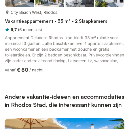
meer...
City Beach West, Rhodos
Vakantieappartement • 33 m² • 2 Slaapkamers
9,7
(
6
recensies
)
Appartement Deluxe in Rhodos-stad biedt 33 m² ruimte voor
maximaal 3 gasten. Jullie beschikken over 1 aparte slaapkamer,
een woonkamer en een badkamer met douche en gratis
toiletartikelen. Er zijn 2 bedden beschikbaar. Privévoorzieningen
zijn onder andere airconditioning, flatscreen-tv, wasmachine,
thee- en koffiezetapparaat, zithoek, wifi en een balkon met
€ 80
vanaf
/
nacht
uitzicht op zee en bergen. Modern comfort: Aegean Stars in
Rhodos-stad biedt een recent gerenoveerd appartement met
airconditioning, terras, balkon en wifi. Jullie genieten van
uitzicht op de bergen en de stad, een wasmachine en een
eige...
Andere vakantie-ideeën en accommodaties
in Rhodos Stad, die interessant kunnen zijn