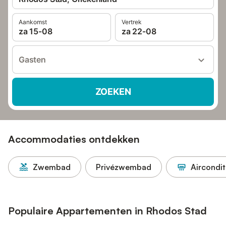
Aankomst
Vertrek
za 15-08
za 22-08
Gasten
ZOEKEN
Accommodaties ontdekken
Zwembad
Privézwembad
Aircondit
Populaire Appartementen in Rhodos Stad