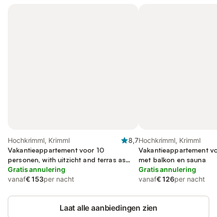
Hochkrimml, Krimml
8,7
Hochkrimml, Krimml
Vakantieappartement voor 10
Vakantieappartement vo
personen, with uitzicht and terras as
met balkon en sauna
well as tuin
Gratis annulering
Gratis annulering
vanaf
€ 153
per nacht
vanaf
€ 126
per nacht
Laat alle aanbiedingen zien