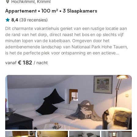
Hochkrimml, Krimml
Appartement • 100 m² • 3 Slaapkamers
8,4
(
39
recensies
)
Dit charmante vakantiehuis geniet van een rustige locatie aan
de rand van het dorp, direct naast het bos en op slechts vijf
minuten lopen van de kabelbaan. Omgeven door het
adembenemende landschap van Nationaal Park Hohe Tauern,
is het de perfecte plek voor ontspanning en een actieve
vakantie in de Alpen. In de omgeving bevinden zich talloze
€ 182
vanaf
/
nacht
wandel-, nordic walking- en fietspaden. De Wildgerlosvallei
nodigt uit tot het verkennen van de prachtige fiets- en
wandelroutes. Wandel- en fietskaarten zijn ter plaatse
beschikbaar en er worden ook begeleide wandelingen
aangeboden. Hoogtepunten: Rusti...