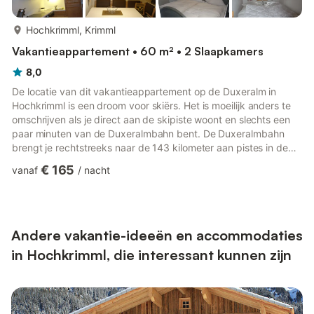
meer...
Hochkrimml, Krimml
Vakantieappartement • 60 m² • 2 Slaapkamers
8,0
De locatie van dit vakantieappartement op de Duxeralm in
Hochkrimml is een droom voor skiërs. Het is moeilijk anders te
omschrijven als je direct aan de skipiste woont en slechts een
paar minuten van de Duxeralmbahn bent. De Duxeralmbahn
brengt je rechtstreeks naar de 143 kilometer aan pistes in de
Zillertal Arena. Niet alleen de locatie, maar ook het interieur van
€ 165
vanaf
/
nacht
het vakantieappartement overtuigt. De woonruimte, ingericht
met veel hout, beschikt over een zeer gezellige zit- en
bankgedeelte dat uitnodigt om langer dan alleen even te zitten
en te eten. De open haard in de woonkamer zorgt vo...
Andere vakantie-ideeën en accommodaties
in Hochkrimml, die interessant kunnen zijn