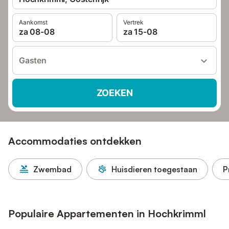
Aankomst
Vertrek
za 08-08
za 15-08
Gasten
ZOEKEN
Accommodaties ontdekken
Zwembad
Huisdieren toegestaan
P
Populaire Appartementen in Hochkrimml