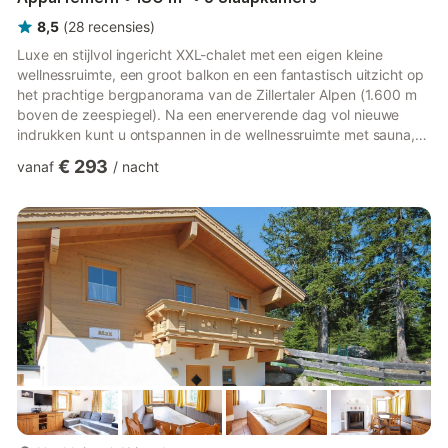
8,5
(
28
recensies
)
Luxe en stijlvol ingericht XXL-chalet met een eigen kleine
wellnessruimte, een groot balkon en een fantastisch uitzicht op
het prachtige bergpanorama van de Zillertaler Alpen (1.600 m
boven de zeespiegel). Na een enerverende dag vol nieuwe
indrukken kunt u ontspannen in de wellnessruimte met sauna,
stoombad en jacuzzi en de dagelijkse sleur ver achter u laten.
€ 293
vanaf
/
nacht
Tuinmeubelen en een barbecue zijn ook beschikbaar, dus niets
staat een klein privé-barbecuefeestje onder de Hochkrimmler-
hemel in de weg. Als de zon niet haar volle kracht ontwikkelt,
zorgen de open haard en de vloerverwarming voor be...
meer...