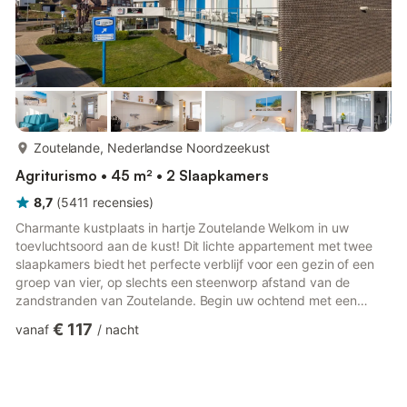
meer...
Zoutelande, Nederlandse Noordzeekust
Agriturismo • 45 m² • 2 Slaapkamers
8,7
(
5411
recensies
)
Charmante kustplaats in hartje Zoutelande Welkom in uw
toevluchtsoord aan de kust! Dit lichte appartement met twee
slaapkamers biedt het perfecte verblijf voor een gezin of een
groep van vier, op slechts een steenworp afstand van de
zandstranden van Zoutelande. Begin uw ochtend met een
kopje koffie op het zonnige privéterras en sluit uw dag af met
€ 117
vanaf
/
nacht
het zachte ruisen van de nabijgelegen zee. De gezellige
woonkamer beschikt over een ruime zithoek en een flatscreen-
tv, waardoor het de ideale plek is om te ontspannen na een
dagje strand. Toplocatie aan zee en in het dorpsleven Met het