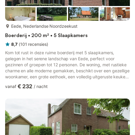
meer...
Eede, Nederlandse Noordzeekust
Boerderij • 200 m² • 5 Slaapkamers
8,7
(
101
recensies
)
Kom tot rust in deze ruime boerderij met 5 slaapkamers,
gelegen in het serene landschap van Eede, perfect voor
gezinnen of groepen tot 12 personen. De woning, met rustieke
charme en alle moderne gemakken, beschikt over een gezellige
woonkamer, een grote eethoek, een volledig uitgeruste keuken
en een zonovergoten terras, ideaal om te genieten van een
€ 232
vanaf
/
nacht
wijntje of een barbecue te bereiden. De omheinde tuin biedt
ruimte voor kinderen en huisdieren om vrij te spelen, terwijl
centrale verwarming het hele jaar door comfort garandeert. De
boerderij, omringd door het pittoreske Zeeuwse landschap, lig...