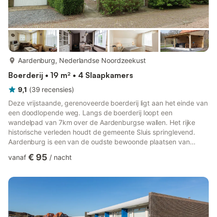
meer...
Aardenburg, Nederlandse Noordzeekust
Boerderij • 19 m² • 4 Slaapkamers
9,1
(
39
recensies
)
Deze vrijstaande, gerenoveerde boerderij ligt aan het einde van
een doodlopende weg. Langs de boerderij loopt een
wandelpad van 7km over de Aardenburgse wallen. Het rijke
historische verleden houdt de gemeente Sluis springlevend.
Aardenburg is een van de oudste bewoonde plaatsen van
Nederland en Vlaanderen. Talrijke Romeinse vondsten maken
€ 95
vanaf
/
nacht
van de stad een archeologische topper! Aardenburg ligt op
13km van de Zeeuwse kust, op 18km van de mondaine
badplaats Knokke-Heist en 20km van Brugge. Als u in deze
prachtige streek vakantie wilt vieren en de drukte van het
massa toerisme wilt ontlopen, i...