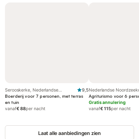
Serooskerke, Nederlandse
9,5
Nederlandse Noordzeeku
Noordzeekust
Boerderij voor 7 personen, met terras
Zeeland
Agriturismo voor 6 pers
en tuin
Gratis annulering
vanaf
€ 88
per nacht
vanaf
€ 115
per nacht
Laat alle aanbiedingen zien