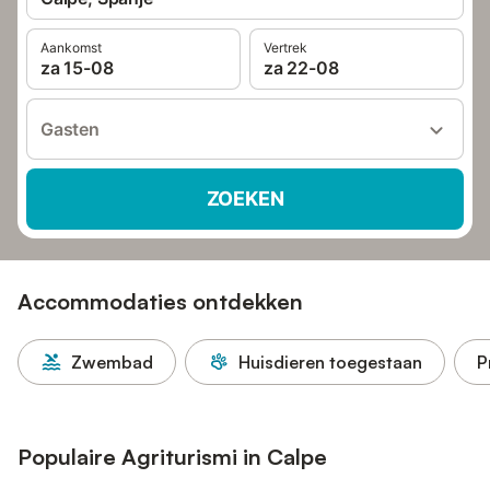
Aankomst
Vertrek
za 15-08
za 22-08
Gasten
ZOEKEN
Accommodaties ontdekken
Zwembad
Huisdieren toegestaan
P
Populaire Agriturismi in Calpe