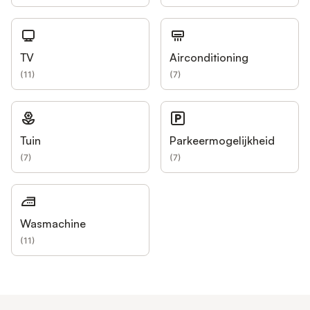
TV
Airconditioning
(
11
)
(
7
)
Tuin
Parkeermogelijkheid
(
7
)
(
7
)
Wasmachine
(
11
)