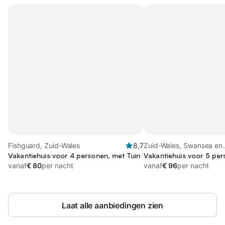
Fishguard, Zuid-Wales
8,7
Zuid-Wales, Swansea en
Vakantiehuis voor 4 personen, met Tuin
omgeving
Vakantiehuis voor 5 per
vanaf
€ 80
per nacht
vanaf
€ 96
per nacht
Laat alle aanbiedingen zien