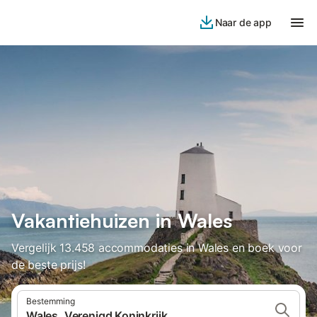
Naar de app
Vakantiehuizen in Wales
Vergelijk 13.458 accommodaties in Wales en boek voor
de beste prijs!
Bestemming
Wales, Verenigd Koninkrijk