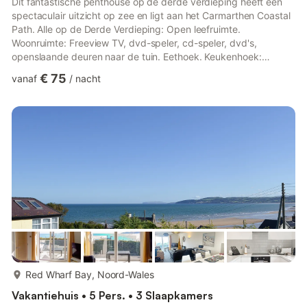
Dit fantastische penthouse op de derde verdieping heeft een
spectaculair uitzicht op zee en ligt aan het Carmarthen Coastal
Path. Alle op de Derde Verdieping: Open leefruimte.
Woonruimte: Freeview TV, dvd-speler, cd-speler, dvd's,
openslaande deuren naar de tuin. Eethoek. Keukenhoek:
Elektrische kookplaat, magnetron, koel/vriescombinatie,
€ 75
vanaf
/
nacht
vaatwasser, wasmachine/droger. Slaapkamer 1: Super Kingsize
(180 cm) bed. Ensuite: Douchecabine, toilet. Slaapkamer 2:
Kingsize (150 cm) bed. Slaapkamer 3: 2 x eenpersoonsbed (90
cm). Badkamer: Bad met douche, toilet. Economy 7 centrale
verwarming, elektri...
meer...
Red Wharf Bay, Noord-Wales
Vakantiehuis • 5 Pers. • 3 Slaapkamers