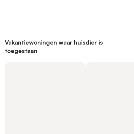
Bespaar tot 10% op veel verblijven
Registreren
met een account.
Vakantiewoningen waar huisdier is
toegestaan