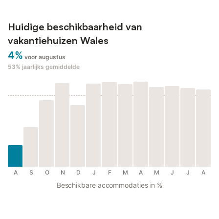
Huidige beschikbaarheid van
vakantiehuizen Wales
4%
voor augustus
53%
jaarlijks gemiddelde
A
S
O
N
D
J
F
M
A
M
J
J
A
Beschikbare accommodaties in %