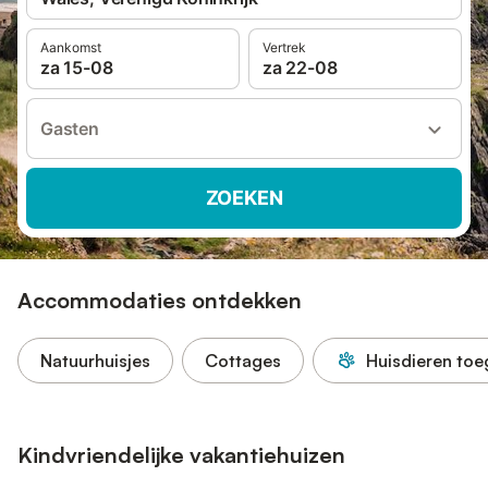
Aankomst
Vertrek
za 15-08
za 22-08
Gasten
ZOEKEN
Accommodaties ontdekken
Natuurhuisjes
Cottages
Huisdieren toe
Kindvriendelijke vakantiehuizen