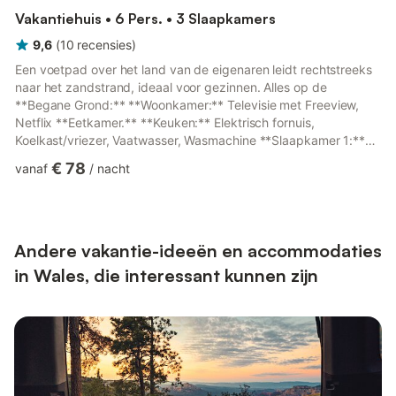
Vakantiehuis • 6 Pers. • 3 Slaapkamers
9,6
(
10
recensies
)
Een voetpad over het land van de eigenaren leidt rechtstreeks
naar het zandstrand, ideaal voor gezinnen. Alles op de
**Begane Grond:** **Woonkamer:** Televisie met Freeview,
Netflix **Eetkamer.** **Keuken:** Elektrisch fornuis,
Koelkast/vriezer, Vaatwasser, Wasmachine **Slaapkamer 1:**
Tweepersoonsbed (140 cm) **Slaapkamer 2:**
€ 78
vanaf
/
nacht
Tweepersoonsbed (140 cm) **Slaapkamer 3:** 2 x
Eenpersoonsbed (90 cm) **Doucheruimte:** Douchecabine,
Toilet, Douchestoel, Steunbeugel. Elektrische centrale
verwarming, elektriciteit, beddengoed, handdoeken en Wi-Fi
inbegrepen. Kinderstoel. Welkomstpakket. Kleine omh...
Andere vakantie-ideeën en accommodaties
in Wales, die interessant kunnen zijn