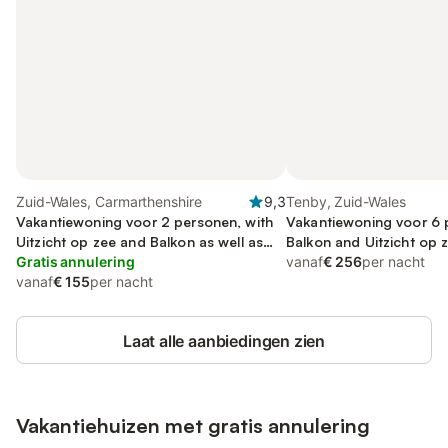
Zuid-Wales, Carmarthenshire
9,3
Tenby, Zuid-Wales
Vakantiewoning voor 2 personen, with
Vakantiewoning voor 6 
Uitzicht op zee and Balkon as well as
Balkon and Uitzicht op z
Whirlpool and Tuin
Gratis annulering
Uitzicht
vanaf
€ 256
per nacht
vanaf
€ 155
per nacht
Laat alle aanbiedingen zien
Vakantiehuizen met gratis annulering