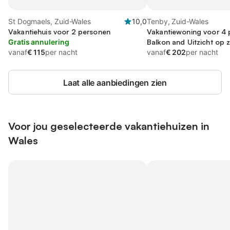
St Dogmaels, Zuid-Wales
10,0
Tenby, Zuid-Wales
Vakantiehuis voor 2 personen
Vakantiewoning voor 4 
Gratis annulering
Balkon and Uitzicht op z
vanaf
€ 115
per nacht
Uitzicht
vanaf
€ 202
per nacht
Laat alle aanbiedingen zien
Voor jou geselecteerde vakantiehuizen in
Wales