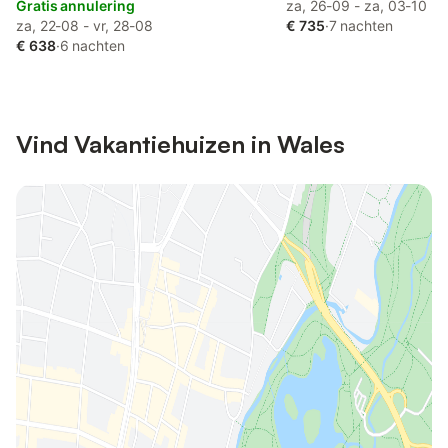
Gratis annulering
Uitzicht
za, 26-09 - za, 03-10
za, 22-08 - vr, 28-08
€ 735
·
7 nachten
€ 638
·
6 nachten
Vind Vakantiehuizen in Wales