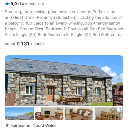
9,9
(
14
recensies
)
Stunning, far reaching, panoramic sea views to Puffin Island
and Great Orme. Recently refurbished, including the addition of
a balcony. 100 yards to an award-winning, dog-friendly sandy
beach.. Ground Floor: Bedroom 1: Double (4ft 6in) Bed Bedroom
2: 2 x Single (3ft) Beds Bedroom 3: Single (3ft) Bed Bathroom:
Bath With Shower Over, Heated Towel Rail, Toilet First Floor:
€ 131
vanaf
/
nacht
Open plan living space. Living area: 43" Freeview TV, DVD
Player, DVDs, Games, Books, Patio Doors Leading To Balcony
Dining area. Kitchen area: Breakfast Bar, Electric Cooker,
Microwave, Slow Cooker, Fridge/Freezer, Dishwa...
meer...
Fairbourne, Noord-Wales