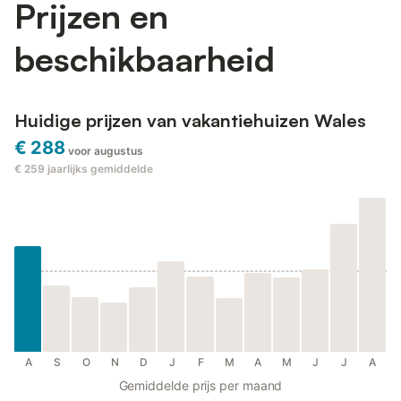
Prijzen en
beschikbaarheid
Huidige prijzen van vakantiehuizen Wales
€ 288
voor augustus
€ 259
jaarlijks gemiddelde
A
S
O
N
D
J
F
M
A
M
J
J
A
Gemiddelde prijs per maand