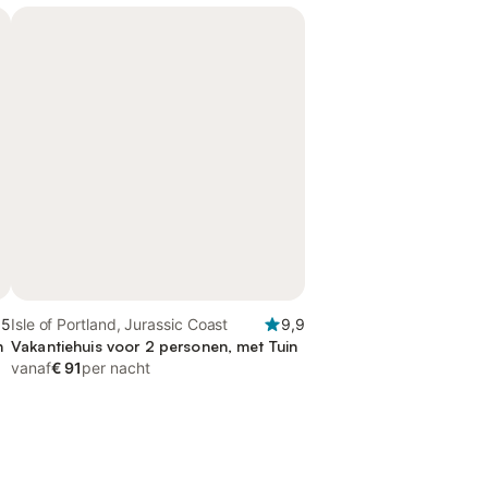
,5
Isle of Portland, Jurassic Coast
9,9
n
Vakantiehuis voor 2 personen, met Tuin
vanaf
€ 91
per nacht