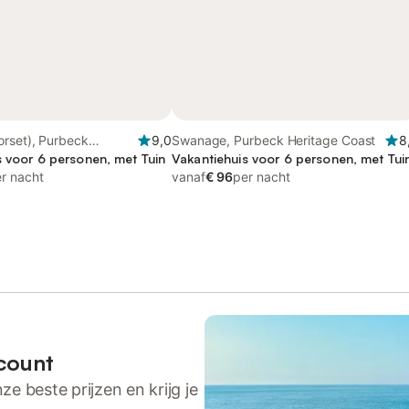
rset), Purbeck
9,0
Swanage, Purbeck Heritage Coast
8
ast
s voor 6 personen, met Tuin
Vakantiehuis voor 6 personen, met Tui
r nacht
vanaf
€ 96
per nacht
count
ze beste prijzen en krijg je