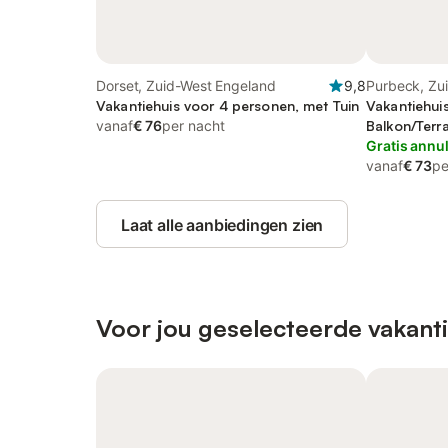
Dorset, Zuid-West Engeland
9,8
Purbeck, Zu
Vakantiehuis voor 4 personen, met Tuin
Vakantiehui
vanaf
€ 76
per nacht
Balkon/Terra
Gratis annu
vanaf
€ 73
pe
Laat alle aanbiedingen zien
Voor jou geselecteerde vakanti