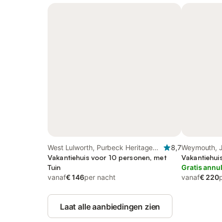
West Lulworth, Purbeck Heritage
8,7
Weymouth, J
Coast
Vakantiehuis voor 10 personen, met
Vakantiehui
Tuin
Gratis annu
vanaf
€ 146
per nacht
vanaf
€ 220
Laat alle aanbiedingen zien