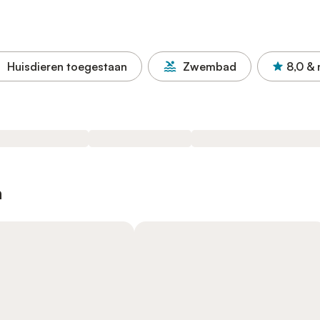
Huisdieren toegestaan
Zwembad
8,0
& 
n