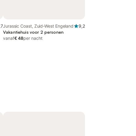
,7
Jurassic Coast, Zuid-West Engeland
9,2
Vakantiehuis voor 2 personen
vanaf
€ 48
per nacht