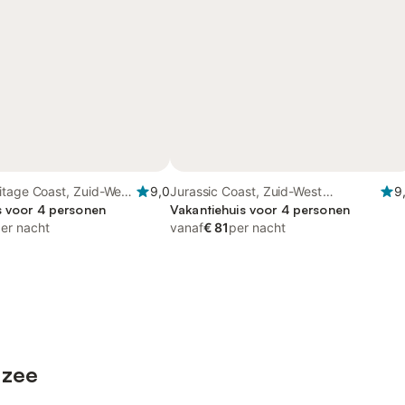
itage Coast, Zuid-West
9,0
Jurassic Coast, Zuid-West
9
s voor 4 personen
Engeland
Vakantiehuis voor 4 personen
er nacht
vanaf
€ 81
per nacht
 zee