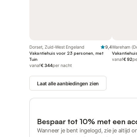
Dorset, Zuid-West Engeland
9,4
Wareham (Do
Vakantiehuis voor 23 personen, met
Heritage Co
Vakantiehui
Tuin
vanaf
€ 92
pe
vanaf
€ 344
per nacht
Laat alle aanbiedingen zien
Bespaar tot 10% met een ac
Wanneer je bent ingelogd, zie je altijd on