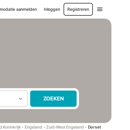
modatie aanmelden
Inloggen
Registreren
ZOEKEN
·
·
·
d Koninkrijk
Engeland
Zuid-West Engeland
Dorset