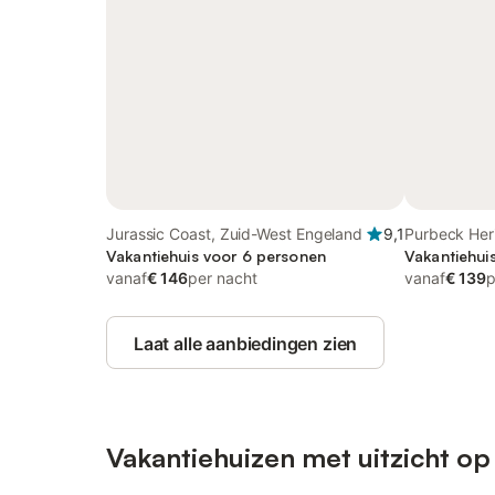
Jurassic Coast, Zuid-West Engeland
9,1
Purbeck Her
Vakantiehuis voor 6 personen
Engeland
Vakantiehui
vanaf
€ 146
per nacht
vanaf
€ 139
p
Laat alle aanbiedingen zien
Vakantiehuizen met uitzicht op