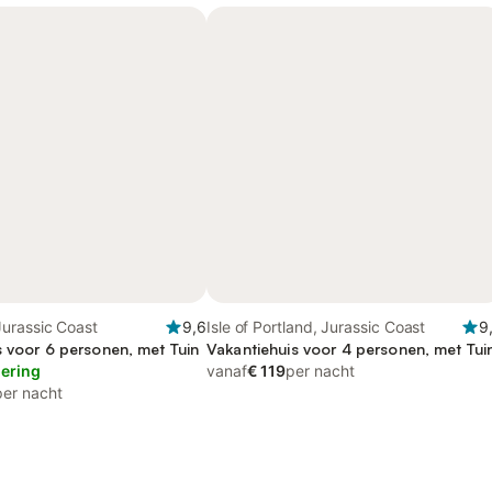
urassic Coast
9,6
Isle of Portland, Jurassic Coast
9
s voor 6 personen, met Tuin
Vakantiehuis voor 4 personen, met Tui
lering
vanaf
€ 119
per nacht
per nacht