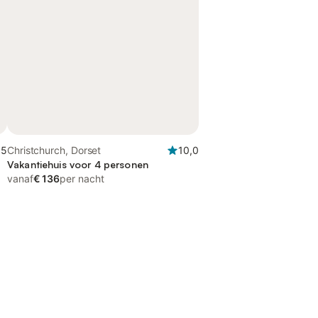
,5
Christchurch, Dorset
10,0
Vakantiehuis voor 4 personen
vanaf
€ 136
per nacht