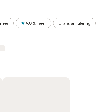
meer
9,0
& meer
Gratis annulering