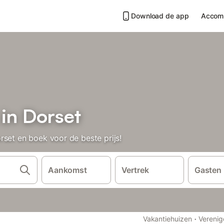
Download de app
Accom
in Dorset
rset en boek voor de beste prijs!
Aankomst
Vertrek
Gasten
·
Vakantiehuizen
Verenig