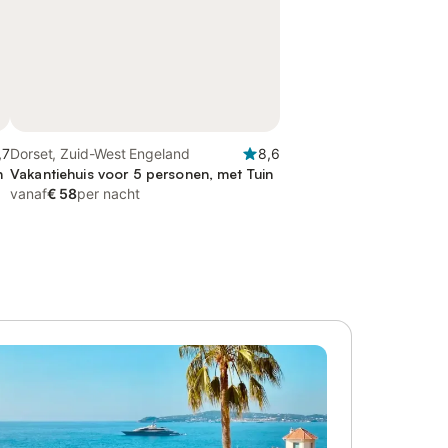
,7
Dorset, Zuid-West Engeland
8,6
n
Vakantiehuis voor 5 personen, met Tuin
vanaf
€ 58
per nacht