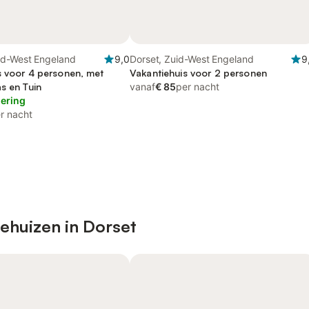
id-West Engeland
9,0
Dorset, Zuid-West Engeland
9
s voor 4 personen, met
Vakantiehuis voor 2 personen
s en Tuin
vanaf
€ 85
per nacht
lering
r nacht
ehuizen in Dorset