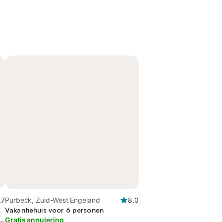
,7
Purbeck, Zuid-West Engeland
8,0
Vakantiehuis voor 6 personen
nd
Gratis annulering