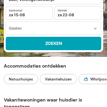
Aankomst
Vertrek
za 15-08
za 22-08
Gasten
ZOEKEN
Accommodaties ontdekken
Natuurhuisjes
Vakantiehuizen
Whirlpoo
Vakantiewoningen waar huisdier is
toegestaan