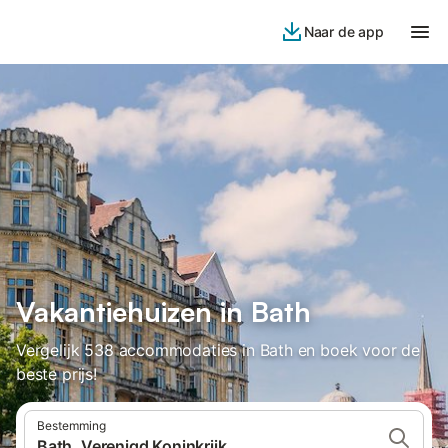
Naar de app
Vakantiehuizen in Bath
Vergelijk 538 accommodaties in Bath en boek voor de
beste prijs!
Bestemming
Bath, Verenigd Koninkrijk