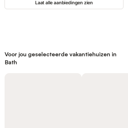
Laat alle aanbiedingen zien
Bespaar tot 10% op veel verblijven
Registreren
met een account.
Voor jou geselecteerde vakantiehuizen in
Bath