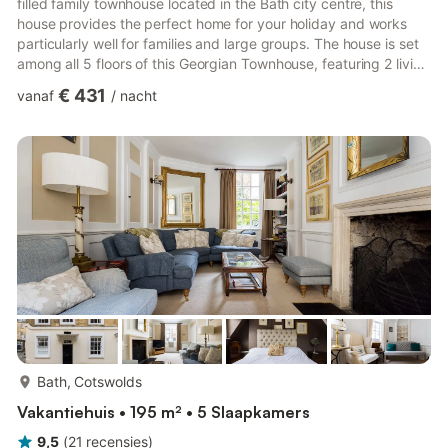
filled family townhouse located in the Bath city centre, this
house provides the perfect home for your holiday and works
particularly well for families and large groups. The house is set
among all 5 floors of this Georgian Townhouse, featuring 2 living
rooms, 6 bedrooms and also comes with 2 free private parking
€ 431
vanaf
/
nacht
spaces and a spacious private garden to the rear. Guests will
have sole access to the whole house, garden & parking spaces.
Additional Amenities/Info: - Bed linens, towels and Wi-Fi
included. - Carbon monoxide and smoke a...
meer...
Bath, Cotswolds
Vakantiehuis • 195 m² • 5 Slaapkamers
9,5
(
21
recensies
)