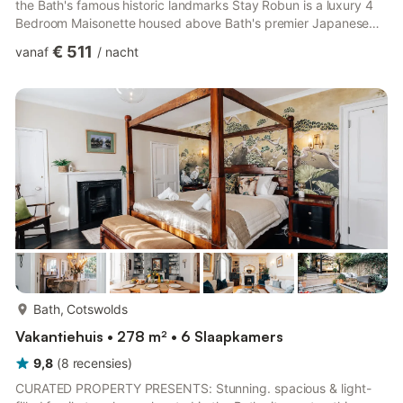
the Bath's famous historic landmarks Stay Robun is a luxury 4
Bedroom Maisonette housed above Bath's premier Japanese
Restaurant "Robun". Our staff are looking forward to welcoming
€ 511
vanaf
/
nacht
you. Milsom Street Bath's premier shopping district is only 50
metres away, and we are located in the heart of the main
restaurant district and close to the theatres. Featuring 4 unique
bedrooms, two ensuite with an addi...
meer...
Bath, Cotswolds
Vakantiehuis • 278 m² • 6 Slaapkamers
9,8
(
8
recensies
)
CURATED PROPERTY PRESENTS: Stunning. spacious & light-