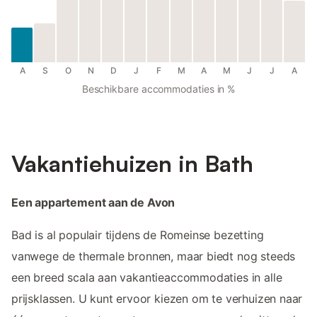
A
S
O
N
D
J
F
M
A
M
J
J
A
Beschikbare accommodaties in %
Vakantiehuizen in Bath
Een appartement aan de Avon
Bad is al populair tijdens de Romeinse bezetting
vanwege de thermale bronnen, maar biedt nog steeds
een breed scala aan vakantieaccommodaties in alle
prijsklassen. U kunt ervoor kiezen om te verhuizen naar