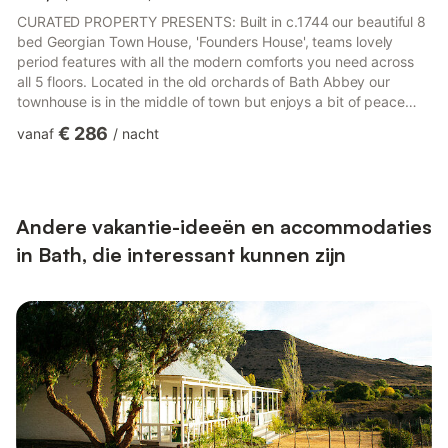
CURATED PROPERTY PRESENTS: Built in c.1744 our beautiful 8
bed Georgian Town House, 'Founders House', teams lovely
period features with all the modern comforts you need across
all 5 floors. Located in the old orchards of Bath Abbey our
townhouse is in the middle of town but enjoys a bit of peace
and quiet being tucked away on a central cul-de-sac. You have
€ 286
vanaf
/
nacht
exclusive access to all 5 floors of the house and there are a
couple of sets of keys to let you come and go as you please.
You will be greeted on the day by our lovely housekeeper Mary,
who lives two doors down and knows the house inside ...
Andere vakantie-ideeën en accommodaties
in Bath, die interessant kunnen zijn