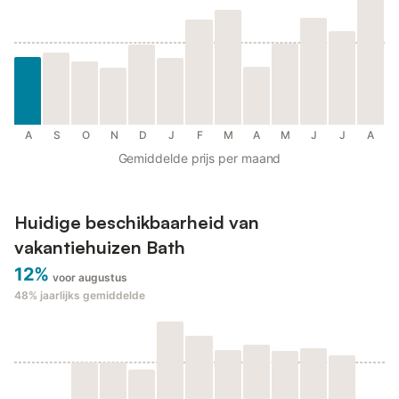
A
S
O
N
D
J
F
M
A
M
J
J
A
Gemiddelde prijs per maand
Huidige beschikbaarheid van
vakantiehuizen Bath
12%
voor augustus
48%
jaarlijks gemiddelde