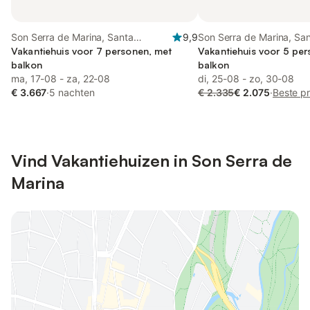
Son Serra de Marina, Santa
9,9
Son Serra de Marina, Sa
Margalida
Vakantiehuis voor 7 personen, met
Margalida
Vakantiehuis voor 5 pe
balkon
balkon
ma, 17-08 - za, 22-08
di, 25-08 - zo, 30-08
€ 3.667
·
5 nachten
€ 2.335
€ 2.075
·
Beste pr
Vind Vakantiehuizen in Son Serra de
Marina