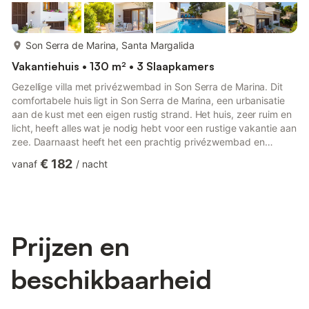
meer...
Son Serra de Marina, Santa Margalida
Vakantiehuis • 130 m² • 3 Slaapkamers
Gezellige villa met privézwembad in Son Serra de Marina. Dit
comfortabele huis ligt in Son Serra de Marina, een urbanisatie
aan de kust met een eigen rustig strand. Het huis, zeer ruim en
licht, heeft alles wat je nodig hebt voor een rustige vakantie aan
zee. Daarnaast heeft het een prachtig privézwembad en
verschillende gemeubileerde terrassen waar je kunt genieten
€ 182
vanaf
/
nacht
van het heerlijke mediterrane klimaat. Son Serra de Marina is
een urbanisatie aan de kust, ver weg van de toeristische
drukte. Het kilometerslange zandstrand, praktisch maagdelijk,
is een van de beste van Mallorca. Je vindt er o...
Prijzen en
beschikbaarheid