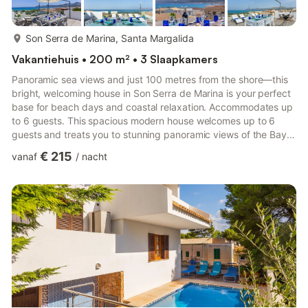
meer...
Son Serra de Marina, Santa Margalida
Vakantiehuis • 200 m² • 3 Slaapkamers
Panoramic sea views and just 100 metres from the shore—this
bright, welcoming house in Son Serra de Marina is your perfect
base for beach days and coastal relaxation. Accommodates up
to 6 guests. This spacious modern house welcomes up to 6
guests and treats you to stunning panoramic views of the Bay
of Alcúdia. Designed in a fresh coastal style that echoes the
€ 215
vanaf
/
nacht
colours of the Mediterranean. Upstairs, the open-plan kitchen,
dining area and lounge flow together, so you can prepare
meals, share stories round the table, and unwind on the sofa—
all while watching sailing yachts drift across the ba...