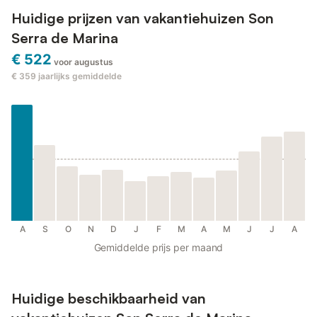
Huidige prijzen van vakantiehuizen Son
Serra de Marina
€ 522
voor augustus
€ 359
jaarlijks gemiddelde
A
S
O
N
D
J
F
M
A
M
J
J
A
Gemiddelde prijs per maand
Huidige beschikbaarheid van