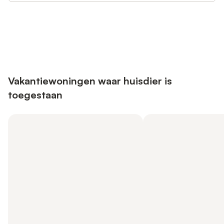
Bespaar tot 10% op veel verblijven
Registreren
met een account.
Vakantiewoningen waar huisdier is
toegestaan