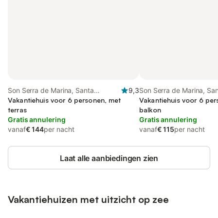
Son Serra de Marina, Santa
9,3
Son Serra de Marina, Sa
Margalida
Vakantiehuis voor 6 personen, met
Margalida
Vakantiehuis voor 6 pe
terras
balkon
Gratis annulering
Gratis annulering
vanaf
€ 144
per nacht
vanaf
€ 115
per nacht
Laat alle aanbiedingen zien
Vakantiehuizen met uitzicht op zee