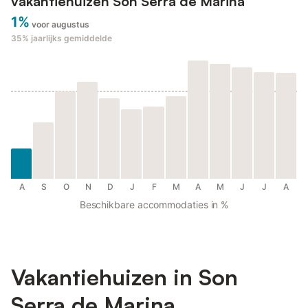
vakantiehuizen Son Serra de Marina
1%
voor augustus
35%
jaarlijks gemiddelde
A
S
O
N
D
J
F
M
A
M
J
J
A
Beschikbare accommodaties in %
Vakantiehuizen in Son
Serra de Marina