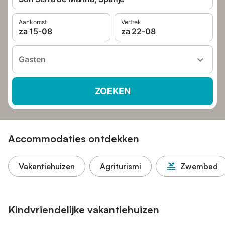
Aankomst
Vertrek
za 15-08
za 22-08
Gasten
ZOEKEN
Accommodaties ontdekken
Vakantiehuizen
Agriturismi
Zwembad
Kindvriendelijke vakantiehuizen