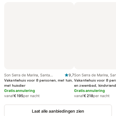
Son Serra de Marina, Santa
9,7
Son Serra de Marina, Sa
Margalida
Vakantiehuis voor 8 personen, met tuin,
Margalida
Vakantiehuis voor 8 per
met huisdier
en zwembad, kindvriende
Gratis annulering
Gratis annulering
vanaf
€ 195
per nacht
vanaf
€ 218
per nacht
Laat alle aanbiedingen zien