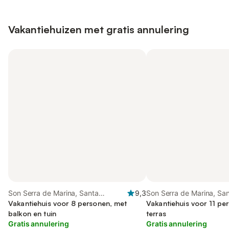
Vakantiehuizen met gratis annulering
Son Serra de Marina, Santa
9,3
Son Serra de Marina, Sa
Margalida
Vakantiehuis voor 8 personen, met
Margalida
Vakantiehuis voor 11 pe
balkon en tuin
terras
Gratis annulering
Gratis annulering