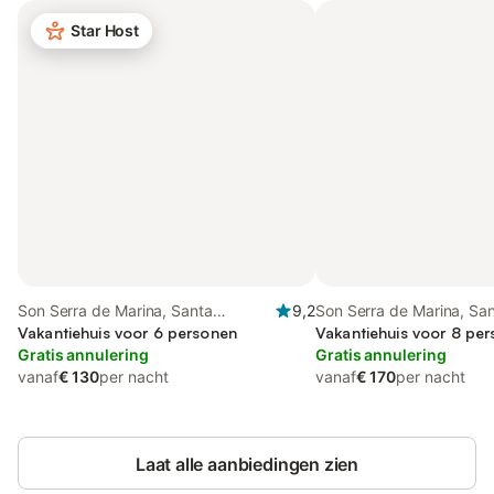
Star Host
Son Serra de Marina, Santa
9,2
Son Serra de Marina, Sa
Margalida
Vakantiehuis voor 6 personen
Margalida
Vakantiehuis voor 8 per
Gratis annulering
Gratis annulering
vanaf
€ 130
per nacht
vanaf
€ 170
per nacht
Laat alle aanbiedingen zien