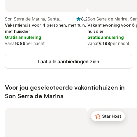
Son Serra de Marina, Santa
8,2
Son Serra de Marina, Sa
Margalida
Vakantiehuis voor 4 personen, met tuin,
Margalida
Vakantiewoning voor 6 
met huisdier
huisdier
Gratis annulering
Gratis annulering
vanaf
€ 86
per nacht
vanaf
€ 198
per nacht
Laat alle aanbiedingen zien
Voor jou geselecteerde vakantiehuizen in
Son Serra de Marina
Star Host