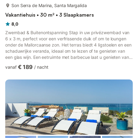
meer...
Son Serra de Marina, Santa Margalida
Vakantiehuis • 30 m² • 3 Slaapkamers
8,0
Zwembad & Buitenontspanning Stap in uw privézwembad van
6 x 3 m, perfect voor een verfrissende duik of om te loungen
onder de Mallorcaanse zon. Het terras biedt 4 ligstoelen en een
schaduwrijke veranda, ideaal om te lezen of te genieten van
een glas wijn. Een eetruimte met barbecue laat u genieten van
maaltijden in de buitenlucht, terwijl het omheinde terrein zowel
€ 189
vanaf
/
nacht
privacy als een rustige omgeving garandeert. De buren in de
buurt zorgen voor een gevoel van gemeenschap zonder uw
afzondering in gevaar te brengen. Comfortabel binnenleven
Binnen beslaat de villa twee verdiepingen met een me...