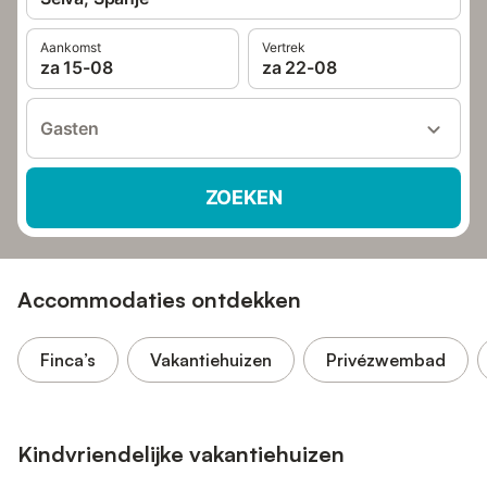
Aankomst
Vertrek
za 15-08
za 22-08
Gasten
ZOEKEN
Accommodaties ontdekken
Finca’s
Vakantiehuizen
Privézwembad
Kindvriendelijke vakantiehuizen