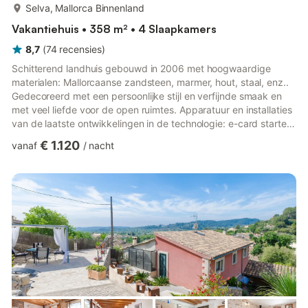
meer...
Selva, Mallorca Binnenland
Vakantiehuis • 358 m² • 4 Slaapkamers
8,7
(
74
recensies
)
Schitterend landhuis gebouwd in 2006 met hoogwaardige
materialen: Mallorcaanse zandsteen, marmer, hout, staal, enz..
Gedecoreerd met een persoonlijke stijl en verfijnde smaak en
met veel liefde voor de open ruimtes. Apparatuur en installaties
van de laatste ontwikkelingen in de technologie: e-card starter,
achtergrondmuziek binnen en op de terrassen, flatscreen tv in
€ 1.120
vanaf
/
nacht
de woon-en slaapkamers en wifi. Alle slaapkamers zijn uitgerust
met badkamer, kledingkast, TV en uitgang naar het terras. De
keuken is van 50 m2 en volledig ingericht, evenals de eetkamer
en woonkamer. De tuin heeft een grootte...