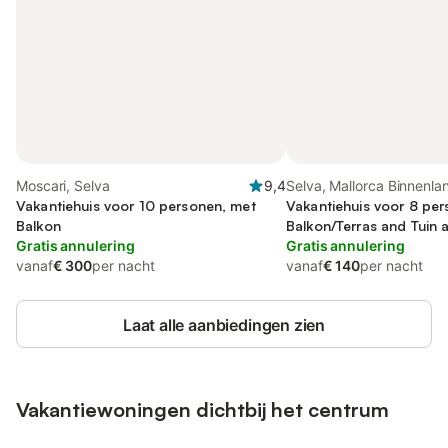
Moscari, Selva
9,4
Selva, Mallorca Binnenla
Vakantiehuis voor 10 personen, met
Vakantiehuis voor 8 per
Balkon
Balkon/Terras and Tuin a
Gratis annulering
Zwembad
Gratis annulering
vanaf
€ 300
per nacht
vanaf
€ 140
per nacht
Laat alle aanbiedingen zien
Vakantiewoningen dichtbij het centrum