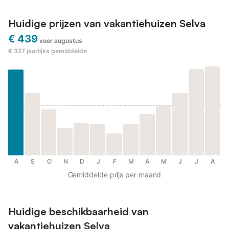
Huidige prijzen van vakantiehuizen Selva
€ 439
voor augustus
€ 327
jaarlijks gemiddelde
A
S
O
N
D
J
F
M
A
M
J
J
A
Gemiddelde prijs per maand
Huidige beschikbaarheid van
vakantiehuizen Selva