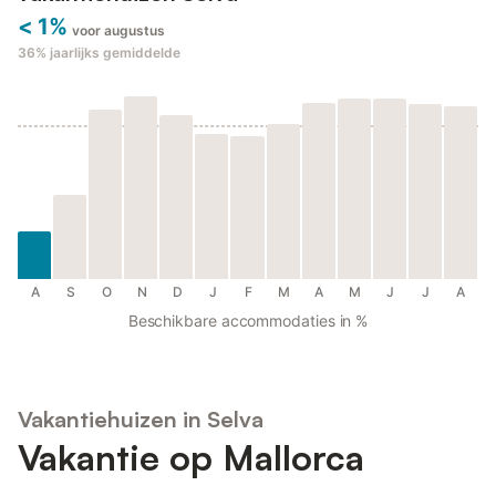
< 1%
voor augustus
36%
jaarlijks gemiddelde
A
S
O
N
D
J
F
M
A
M
J
J
A
Beschikbare accommodaties in %
Vakantiehuizen in Selva
Vakantie op Mallorca