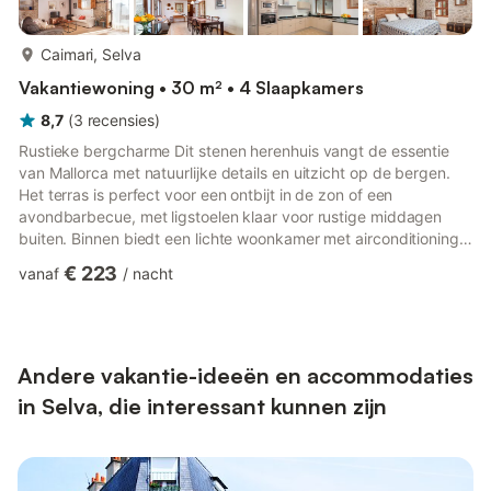
meer...
Caimari, Selva
Vakantiewoning • 30 m² • 4 Slaapkamers
8,7
(
3
recensies
)
Rustieke bergcharme Dit stenen herenhuis vangt de essentie
van Mallorca met natuurlijke details en uitzicht op de bergen.
Het terras is perfect voor een ontbijt in de zon of een
avondbarbecue, met ligstoelen klaar voor rustige middagen
buiten. Binnen biedt een lichte woonkamer met airconditioning
ruimte om te ontspannen, terwijl de aangrenzende keuken-
€ 223
vanaf
/
nacht
eetkamer is uitgerust voor gezamenlijke maaltijden en direct
toegang biedt tot het terras. Op de begane grond bevinden
zich ook een tweepersoonsslaapkamer en een badkamer met
douche. Boven bevinden zich nog drie
tweepersoonsslaapkamers met air...
Andere vakantie-ideeën en accommodaties
in Selva, die interessant kunnen zijn