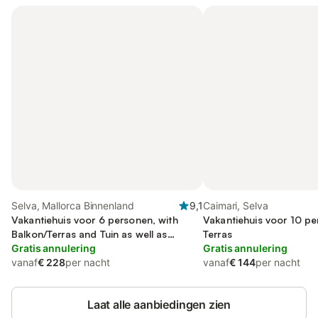
Selva, Mallorca Binnenland
9,1
Caimari, Selva
Vakantiehuis voor 6 personen, with
Vakantiehuis voor 10 p
Balkon/Terras and Tuin as well as
Terras
Zwembad
Gratis annulering
Gratis annulering
vanaf
€ 228
per nacht
vanaf
€ 144
per nacht
Laat alle aanbiedingen zien