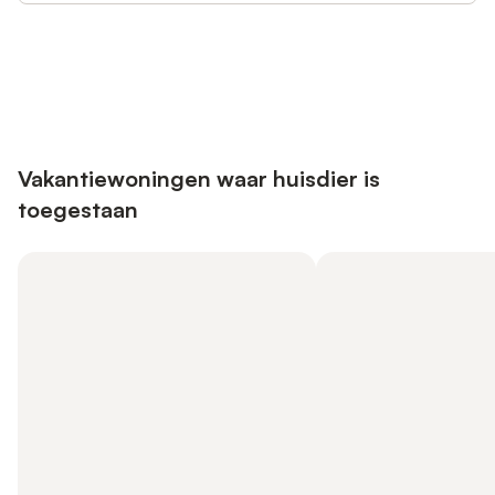
Bespaar tot 10% op veel verblijven
Registreren
met een account.
Vakantiewoningen waar huisdier is
toegestaan