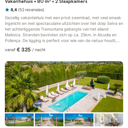
Vakantiehuis • 80 m² • 2 Slaapkamers
8,4
(
52
recensies
)
Gezellig vakantiehuis met een privé zwembad, met veel smaak
ingericht en met spectaculaire uitzichten over het dorp Selva en
het achterliggende Tramuntana gebergte van het eiland
Mallorca. Stranden bevinden zich op ca. 25km. in Alcudia en
Pollença. De ligging is perfect voor wie van de natuur houdt;
het vakantiehuis is vrij gelegen met een grote tuin waarin
€ 325
vanaf
/
nacht
fruitbomen staan. De slaapkamer op de 1e etage heeft een
bijzondere uitstraling vanwege de achterwand die deels van
mat-glas is gemaakt. De gemeente Selva bestaat uit de dorpjes
Selva, Caimari, Biniamar, Binibona en Moscari, allen gelege...