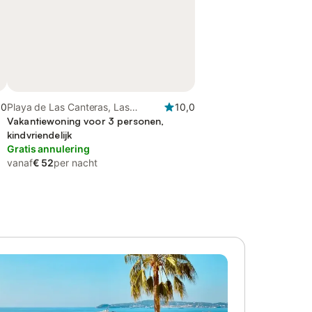
,0
Playa de Las Canteras, Las
10,0
Palmas de Gran Canaria
Vakantiewoning voor 3 personen,
kindvriendelijk
Gratis annulering
vanaf
€ 52
per nacht