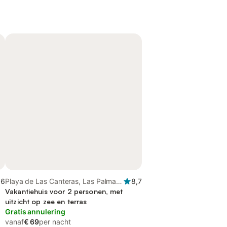
,6
Playa de Las Canteras, Las Palmas
8,7
de Gran Canaria
Vakantiehuis voor 2 personen, met
uitzicht op zee en terras
Gratis annulering
vanaf
€ 69
per nacht