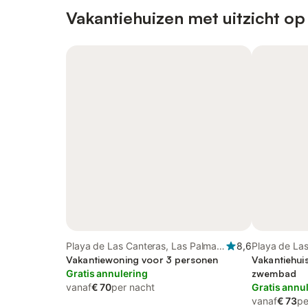
Vakantiehuizen met uitzicht op
Playa de Las Canteras, Las Palmas
8,6
Playa de La
de Gran Canaria
Vakantiewoning voor 3 personen
de Gran Can
Vakantiehui
Gratis annulering
zwembad
vanaf
€ 70
per nacht
Gratis annu
vanaf
€ 73
pe