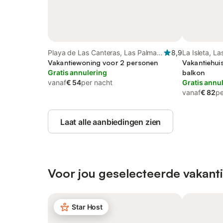
Playa de Las Canteras, Las Palmas
8,9
La Isleta, L
de Gran Canaria
Vakantiewoning voor 2 personen
Canaria
Vakantiehui
Gratis annulering
balkon
vanaf
€ 54
per nacht
Gratis annu
vanaf
€ 82
pe
Laat alle aanbiedingen zien
Voor jou geselecteerde vakant
Star Host