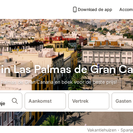
Download de app
Accom
 in Las Palmas de Gran Ca
Palmas de Gran Canaria en boek voor de beste prijs!
Aankomst
Vertrek
Gasten
·
Vakantiehuizen
Spanj