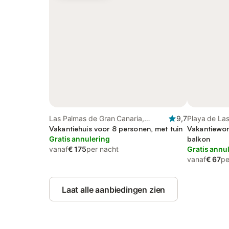
Las Palmas de Gran Canaria,
9,7
Playa de La
Noord-Gran Canaria
Vakantiehuis voor 8 personen, met tuin
de Gran Can
Vakantiewon
Gratis annulering
balkon
vanaf
€ 175
per nacht
Gratis annu
vanaf
€ 67
pe
Laat alle aanbiedingen zien