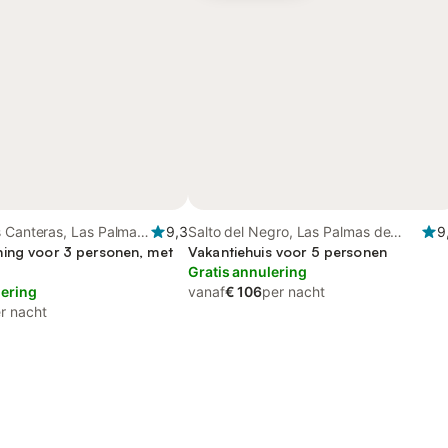
s Canteras, Las Palmas
9,3
Salto del Negro, Las Palmas de
9
aria
ing voor 3 personen, met
Gran Canaria
Vakantiehuis voor 5 personen
Gratis annulering
lering
vanaf
€ 106
per nacht
r nacht