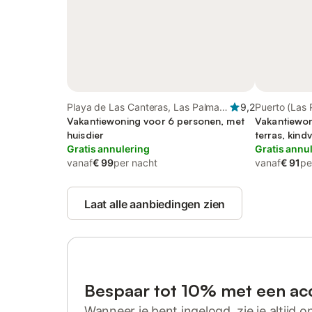
Playa de Las Canteras, Las Palmas
9,2
Puerto (Las 
de Gran Canaria
Vakantiewoning voor 6 personen, met
de Gran Can
Vakantiewon
huisdier
terras, kindv
Gratis annulering
Gratis annu
vanaf
€ 99
per nacht
vanaf
€ 91
pe
Laat alle aanbiedingen zien
Bespaar tot 10% met een ac
Wanneer je bent ingelogd, zie je altijd on