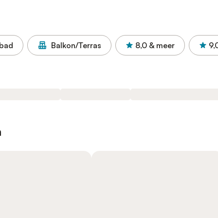
bad
Balkon/Terras
8,0
& meer
9,
n