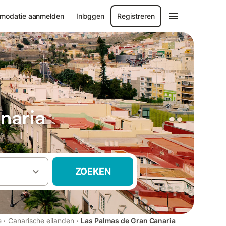
modatie aanmelden
Inloggen
Registreren
naria
ZOEKEN
·
·
e
Canarische eilanden
Las Palmas de Gran Canaria