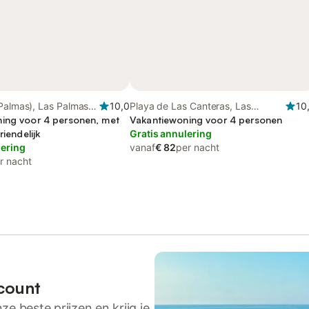
Palmas), Las Palmas
10,0
Playa de Las Canteras, Las
10
aria
ing voor 4 personen, met
Palmas de Gran Canaria
Vakantiewoning voor 4 personen
riendelijk
Gratis annulering
lering
vanaf
€ 82
per nacht
r nacht
count
ze beste prijzen en krijg je