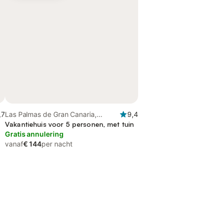
,7
Las Palmas de Gran Canaria,
9,4
Noord-Gran Canaria
Vakantiehuis voor 5 personen, met tuin
Gratis annulering
vanaf
€ 144
per nacht