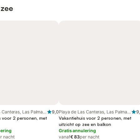
 zee
s Canteras, Las Palmas
9,0
Playa de Las Canteras, Las Palmas
9
aria
s voor 2 personen, met
de Gran Canaria
Vakantiehuis voor 2 personen, met
uitzicht op zee en balkon
lering
Gratis annulering
r nacht
vanaf
€ 83
per nacht