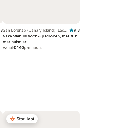
,3
San Lorenzo (Canary Island), Las
9,3
Palmas de Gran Canaria
Vakantiehuis voor 4 personen, met tuin,
met huisdier
vanaf
€ 140
per nacht
Star Host