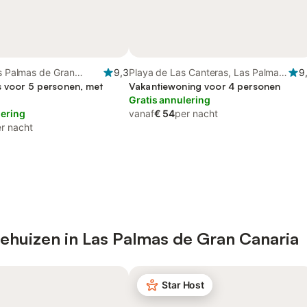
as Palmas de Gran
9,3
Playa de Las Canteras, Las Palmas
9
s voor 5 personen, met
de Gran Canaria
Vakantiewoning voor 4 personen
Gratis annulering
lering
vanaf
€ 54
per nacht
r nacht
iehuizen in Las Palmas de Gran Canaria
Star Host