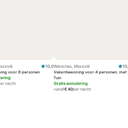
azovië
10,0
Warschau, Mazovië
10
ing voor 8 personen
Vakantiewoning voor 4 personen, met
lering
Tuin
er nacht
Gratis annulering
vanaf
€ 40
per nacht