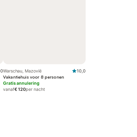
,0
Warschau, Mazovië
10,0
Vakantiehuis voor 8 personen
Gratis annulering
vanaf
€ 120
per nacht