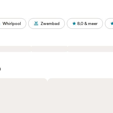
Whirlpool
Zwembad
8,0
& meer
n