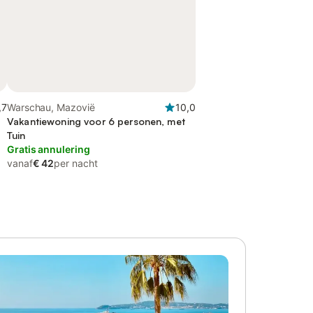
,7
Warschau, Mazovië
10,0
Vakantiewoning voor 6 personen, met
Tuin
Gratis annulering
vanaf
€ 42
per nacht