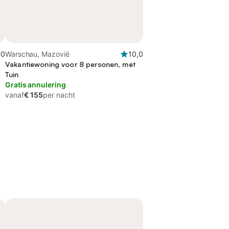
,0
Warschau, Mazovië
10,0
Vakantiewoning voor 8 personen, met
Tuin
Gratis annulering
vanaf
€ 155
per nacht