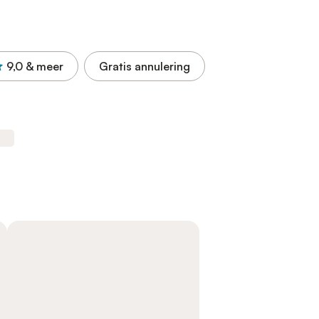
9,0
& meer
Gratis annulering