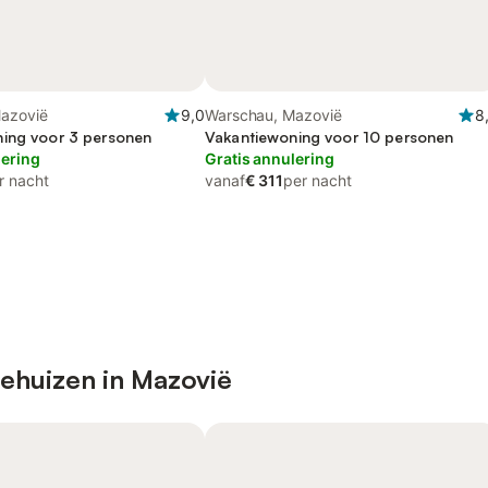
azovië
9,0
Warschau, Mazovië
8
ing voor 3 personen
Vakantiewoning voor 10 personen
lering
Gratis annulering
r nacht
vanaf
€ 311
per nacht
iehuizen in Mazovië