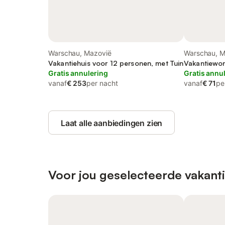
Warschau, Mazovië
Warschau, M
Vakantiehuis voor 12 personen, met Tuin
Vakantiewon
Gratis annulering
Gratis annu
vanaf
€ 253
per nacht
vanaf
€ 71
pe
Laat alle aanbiedingen zien
Voor jou geselecteerde vakant