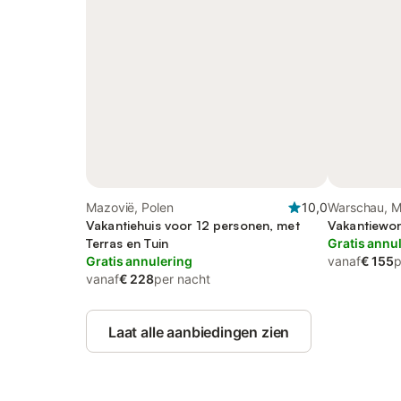
Mazovië, Polen
10,0
Warschau, M
Vakantiehuis voor 12 personen, met
Vakantiewon
Terras en Tuin
Gratis annu
Gratis annulering
vanaf
€ 155
p
vanaf
€ 228
per nacht
Laat alle aanbiedingen zien