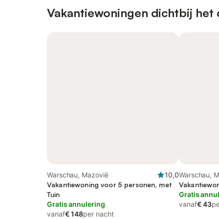
Vakantiewoningen dichtbij het
Warschau, Mazovië
10,0
Warschau, M
Vakantiewoning voor 5 personen, met
Vakantiewon
Tuin
Gratis annu
Gratis annulering
vanaf
€ 43
pe
vanaf
€ 148
per nacht