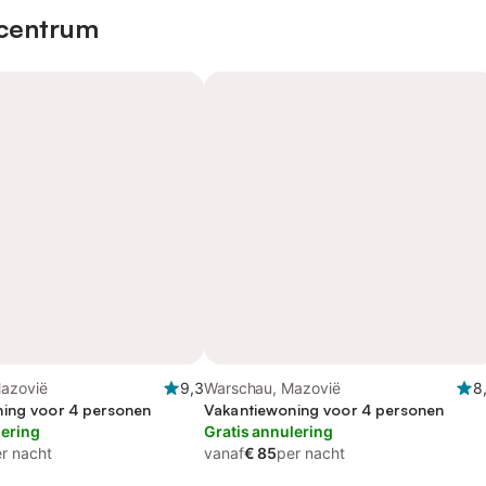
 centrum
azovië
9,3
Warschau, Mazovië
8
ing voor 4 personen
Vakantiewoning voor 4 personen
lering
Gratis annulering
r nacht
vanaf
€ 85
per nacht