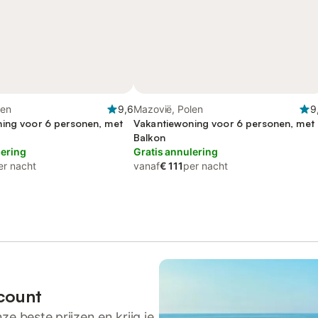
len
9,6
Mazovië, Polen
9
ing voor 6 personen, met
Vakantiewoning voor 6 personen, met
Balkon
lering
Gratis annulering
er nacht
vanaf
€ 111
per nacht
count
ze beste prijzen en krijg je