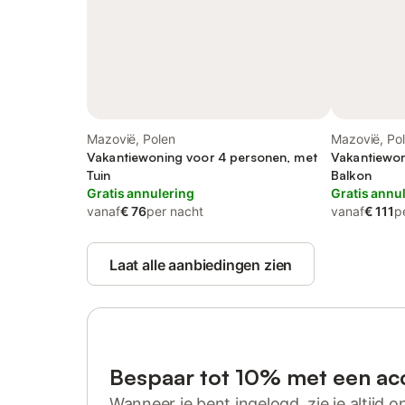
Mazovië, Polen
Mazovië, Po
Vakantiewoning voor 4 personen, met
Vakantiewon
Tuin
Balkon
Gratis annulering
Gratis annu
vanaf
€ 76
per nacht
vanaf
€ 111
p
Laat alle aanbiedingen zien
Bespaar tot 10% met een ac
Wanneer je bent ingelogd, zie je altijd on