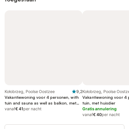
Kołobrzeg, Poolse Oostzee
9,2
Kołobrzeg, Poolse Oostz
Vakantiewoning voor 4 personen, with
Vakantiewoning voor 4 
tuin and sauna as well as balkon, met
tuin, met huisdier
huisdier
vanaf
€ 41
per nacht
Gratis annulering
vanaf
€ 40
per nacht