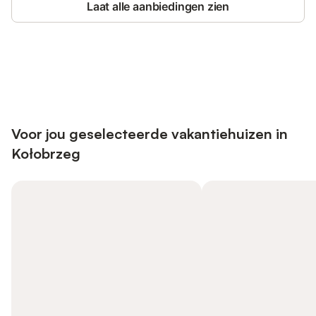
Laat alle aanbiedingen zien
Bespaar tot 10% op veel verblijven
Registreren
met een account.
Voor jou geselecteerde vakantiehuizen in
Kołobrzeg