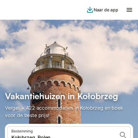
Naar de app
Vakantiehuizen in Kołobrzeg
Vergelijk 422 accommodaties in Kołobrzeg en boek
voor de beste prijs!
Bestemming
Kołobrzeg, Polen