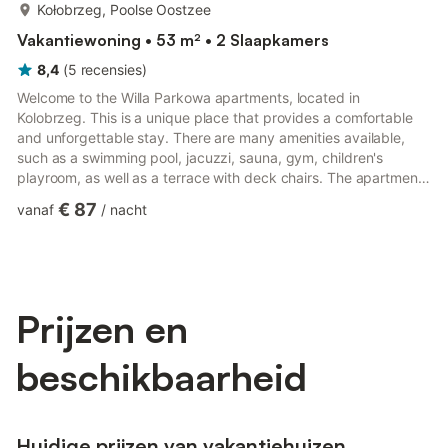
meer...
Kołobrzeg, Poolse Oostzee
Vakantiewoning • 53 m² • 2 Slaapkamers
8,4
(
5
recensies
)
Welcome to the Willa Parkowa apartments, located in
Kolobrzeg. This is a unique place that provides a comfortable
and unforgettable stay. There are many amenities available,
such as a swimming pool, jacuzzi, sauna, gym, children's
playroom, as well as a terrace with deck chairs. The apartment
is stylishly and elegantly decorated. It has a fully equipped
€ 87
vanaf
/
nacht
kitchenette, which allows you to prepare your own meals. The
bedroom has a comfortable bed, ensuring a comfortable rest.
The property also offers free Wi-Fi Internet access and a TV
with a wide selection of channels. For guests traveling wit...
Prijzen en
beschikbaarheid
Huidige prijzen van vakantiehuizen