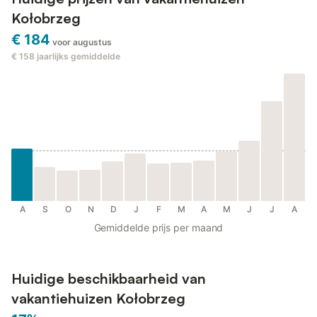
Kołobrzeg
€ 184
voor augustus
€ 158
jaarlijks gemiddelde
A
S
O
N
D
J
F
M
A
M
J
J
A
Gemiddelde prijs per maand
Huidige beschikbaarheid van
vakantiehuizen Kołobrzeg