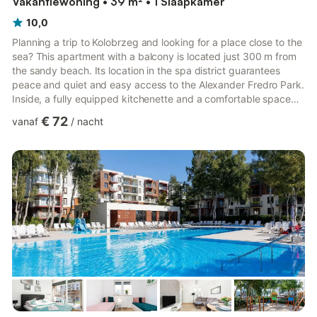
Vakantiewoning • 39 m² • 1 Slaapkamer
10,0
Planning a trip to Kolobrzeg and looking for a place close to the
sea? This apartment with a balcony is located just 300 m from
the sandy beach. Its location in the spa district guarantees
peace and quiet and easy access to the Alexander Fredro Park.
Inside, a fully equipped kitchenette and a comfortable space
for relaxation await you. You book without intermediaries, on
€ 72
vanaf
/
nacht
clear terms and with 24/7 team support. Are you traveling with
a small child? If you need a travel cot, you can purchase one as
an additional service. Would you like to start your day with a
delicious meal? In this apartmen...