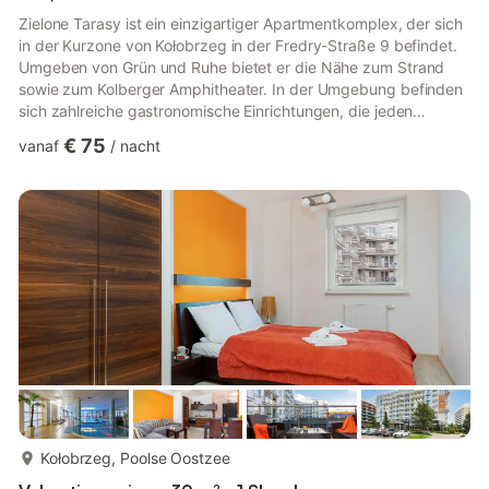
Zielone Tarasy ist ein einzigartiger Apartmentkomplex, der sich
in der Kurzone von Kołobrzeg in der Fredry-Straße 9 befindet.
Umgeben von Grün und Ruhe bietet er die Nähe zum Strand
sowie zum Kolberger Amphitheater. In der Umgebung befinden
sich zahlreiche gastronomische Einrichtungen, die jeden
Feinschmecker begeistern werden. Zielone Tarasy ist ein
€ 75
vanaf
/
nacht
einzigartiger Apartmentkomplex, der sich in der Kurzone von
Kołobrzeg in der Fredry-Straße 9 befindet. Umgeben von Grün
und Ruhe bietet er die Nähe zum Strand sowie zum Kolberger
Amphitheater. In der Umgebung befinden sich zahlreiche
gastronomi...
meer...
Kołobrzeg, Poolse Oostzee