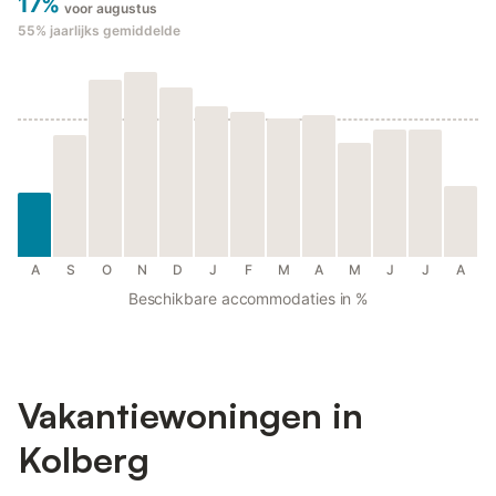
17%
voor augustus
55%
jaarlijks gemiddelde
A
S
O
N
D
J
F
M
A
M
J
J
A
Beschikbare accommodaties in %
Vakantiewoningen in
Kolberg