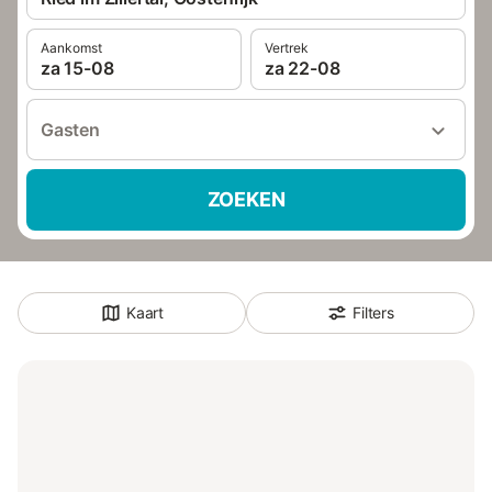
Aankomst
Vertrek
za 15-08
za 22-08
Gasten
ZOEKEN
Kaart
Filters