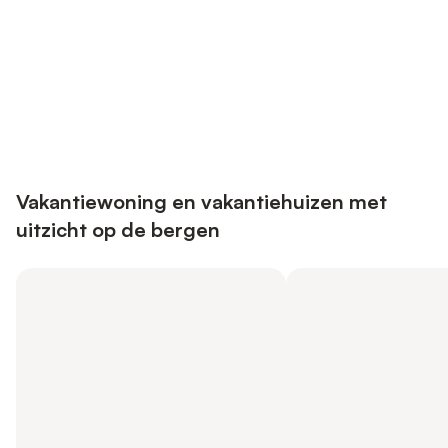
Bespaar tot 10% op veel verblijven
Registreren
met een account.
Vakantiewoning en vakantiehuizen met
uitzicht op de bergen