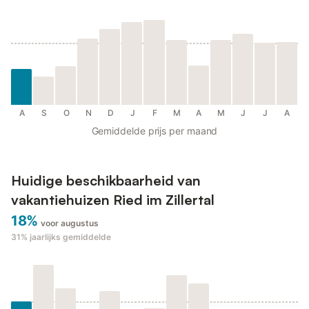
A
S
O
N
D
J
F
M
A
M
J
J
A
Gemiddelde prijs per maand
Huidige beschikbaarheid van
vakantiehuizen Ried im Zillertal
18%
voor augustus
31%
jaarlijks gemiddelde