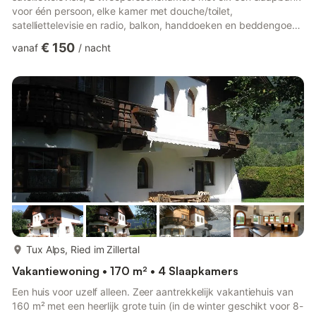
voor één persoon, elke kamer met douche/toilet,
satelliettelevisie en radio, balkon, handdoeken en beddengoed
aanwezig. Het vakantiehuis Klocker verwelkomt u in het
€ 150
vanaf
/
nacht
centrum van Ried im Zillertal, aan het begin van de Zillertaler
Höhenstraße en naast de skibushalte, vanwaar u gemakkelijk
en comfortabel naar het skigebied Hochzillertal - Hochfügen
kunt reizen. Geniet van de ideale en rustige ligging in het
centrum van R...
meer...
Tux Alps, Ried im Zillertal
Vakantiewoning • 170 m² • 4 Slaapkamers
Een huis voor uzelf alleen. Zeer aantrekkelijk vakantiehuis van
160 m² met een heerlijk grote tuin (in de winter geschikt voor 8-