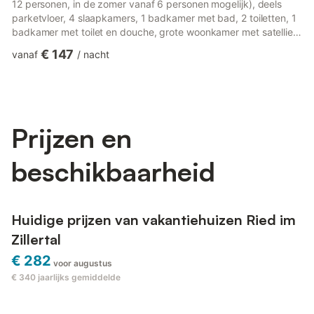
12 personen, in de zomer vanaf 6 personen mogelijk), deels
parketvloer, 4 slaapkamers, 1 badkamer met bad, 2 toiletten, 1
badkamer met toilet en douche, grote woonkamer met satelliet-
tv, volledig uitgeruste keuken met vaatwasser, keramische
€ 147
vanaf
/
nacht
kookplaat, oven, magnetron, waterkoker, koffiezetapparaat,
satelliet-tv. In de kelder bevindt zich een mooie sauna met
relaxruimte, regendouche en een kleine bar met Ried im Zillertal
– het kleine dorp met een groot hart! Ons v...
Prijzen en
beschikbaarheid
Huidige prijzen van vakantiehuizen Ried im
Zillertal
€ 282
voor augustus
€ 340
jaarlijks gemiddelde