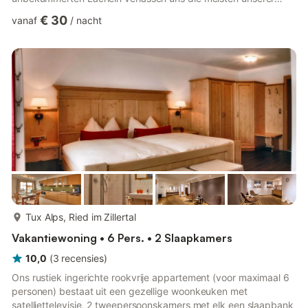
Gäste wieder – und das ist kein Zufall! Denn Urlaub im Ferienhof
€ 30
vanaf
/
nacht
Stadlpoint steht für Urlaub in seiner reinsten Form, bei dem das
Hauptaugenmerk auf Erholung liegt. Verbringen Sie die
schönsten Tage im Jahr ganz natürlich Im Ferienhof Stadlpoint.
Unser Ferienhof liegt in Tirol, in der Gemeinde Ried –
Kaltenbach. A...
meer...
Tux Alps, Ried im Zillertal
Vakantiewoning • 6 Pers. • 2 Slaapkamers
10,0
(
3
recensies
)
Ons rustiek ingerichte rookvrije appartement (voor maximaal 6
personen) bestaat uit een gezellige woonkeuken met
satelliettelevisie, 2 tweepersoonskamers met elk een slaapbank