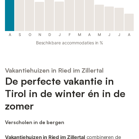
A
S
O
N
D
J
F
M
A
M
J
J
A
Beschikbare accommodaties in %
Vakantiehuizen in Ried im Zillertal
De perfecte vakantie in
Tirol in de winter én in de
zomer
Verscholen in de bergen
Vakantiehuizen in Ried im Zillertal
combineren de