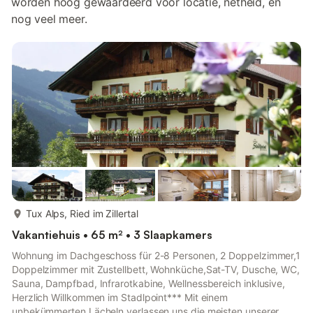
worden hoog gewaardeerd voor locatie, netheid, en
nog veel meer.
meer...
Tux Alps, Ried im Zillertal
Vakantiehuis • 65 m² • 3 Slaapkamers
Wohnung im Dachgeschoss für 2-8 Personen, 2 Doppelzimmer,1
Doppelzimmer mit Zustellbett, Wohnküche,Sat-TV, Dusche, WC,
Sauna, Dampfbad, Infrarotkabine, Wellnessbereich inklusive,
Herzlich Willkommen im Stadlpoint*** Mit einem
unbekümmerten Lächeln verlassen uns die meisten unserer