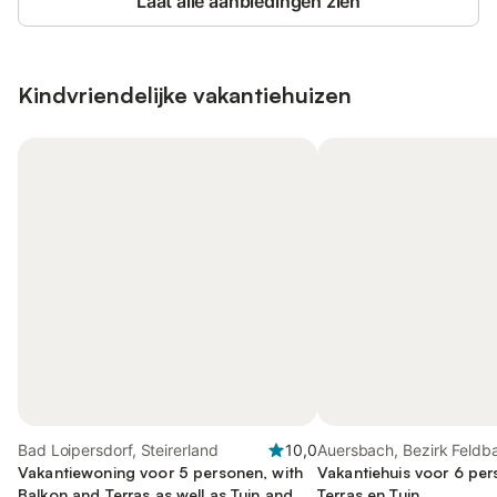
Laat alle aanbiedingen zien
Kindvriendelijke vakantiehuizen
Bad Loipersdorf, Steirerland
10,0
Auersbach, Bezirk Feldb
Vakantiewoning voor 5 personen, with
Vakantiehuis voor 6 pe
Balkon and Terras as well as Tuin and
Terras en Tuin