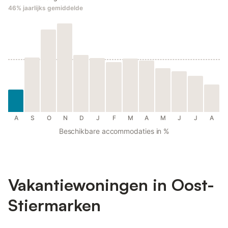
46%
jaarlijks gemiddelde
A
S
O
N
D
J
F
M
A
M
J
J
A
Beschikbare accommodaties in %
Vakantiewoningen in Oost-
Stiermarken