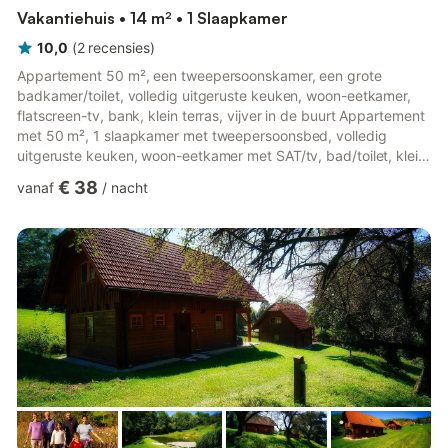
Vakantiehuis • 14 m² • 1 Slaapkamer
10,0
(
2
recensies
)
Appartement 50 m², een tweepersoonskamer, een grote
badkamer/toilet, volledig uitgeruste keuken, woon-eetkamer,
flatscreen-tv, bank, klein terras, vijver in de buurt Appartement
met 50 m², 1 slaapkamer met tweepersoonsbed, volledig
uitgeruste keuken, woon-eetkamer met SAT/tv, bad/toilet, klein
terras Geniet van de heerlijke rust op het platteland "Midden in
€ 38
vanaf
/
nacht
het paradijs", op de Pöllauberg, bevinden zich de chalets,
vakantiehuizen en vakantiewoningen. Hier vindt u een
liefdevolle en hoogwaardig uitgeruste plek om u goed te voelen
en weer op te laden. De heerlijke rust en droomachtige uitzich...