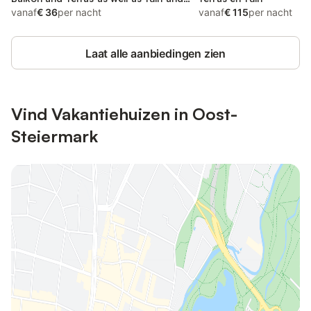
Uitzicht
vanaf
€ 36
per nacht
vanaf
€ 115
per nacht
Laat alle aanbiedingen zien
Vind Vakantiehuizen in Oost-
Steiermark