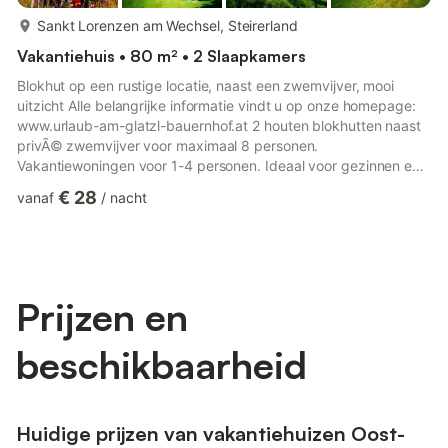
meer...
Sankt Lorenzen am Wechsel, Steirerland
Vakantiehuis • 80 m² • 2 Slaapkamers
Blokhut op een rustige locatie, naast een zwemvijver, mooi
uitzicht Alle belangrijke informatie vindt u op onze homepage:
www.urlaub-am-glatzl-bauernhof.at 2 houten blokhutten naast
privÃ© zwemvijver voor maximaal 8 personen.
Vakantiewoningen voor 1-4 personen. Ideaal voor gezinnen en
groepen die zelfvoorzienend zijn. Winkels en goede restaurants
€ 28
vanaf
/
nacht
in het dorp - op slechts 5 minuten afstand. Zonnige, rustige
locatie, mooi uitzicht, naast sport- en tennisveld, eigen
alpenweide, vis- en zwemvijver, barbecue- en
kampeermogelijkheden, knuffeldieren. In onze bosrijke
omgeving kunt u zich in de len...
Prijzen en
beschikbaarheid
Huidige prijzen van vakantiehuizen Oost-