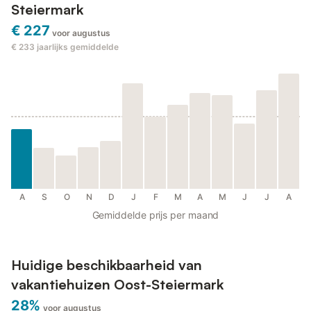
Steiermark
€ 227
voor augustus
€ 233
jaarlijks gemiddelde
A
S
O
N
D
J
F
M
A
M
J
J
A
Gemiddelde prijs per maand
Huidige beschikbaarheid van
vakantiehuizen Oost-Steiermark
28%
voor augustus