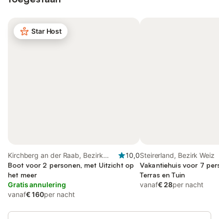
Star Host
Kirchberg an der Raab, Bezirk
10,0
Steirerland, Bezirk Weiz
Feldbach
Boot voor 2 personen, met Uitzicht op
Vakantiehuis voor 7 pe
het meer
Terras en Tuin
Gratis annulering
vanaf
€ 28
per nacht
vanaf
€ 160
per nacht