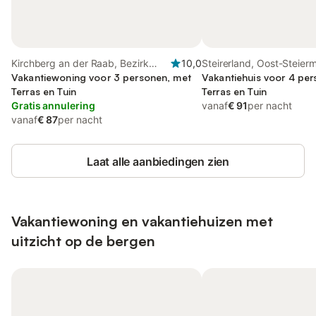
Kirchberg an der Raab, Bezirk
10,0
Steirerland, Oost-Steier
Feldbach
Vakantiewoning voor 3 personen, met
Vakantiehuis voor 4 pe
Terras en Tuin
Terras en Tuin
Gratis annulering
vanaf
€ 91
per nacht
vanaf
€ 87
per nacht
Laat alle aanbiedingen zien
Vakantiewoning en vakantiehuizen met
uitzicht op de bergen