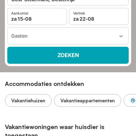
Aankomst
Vertrek
za 15-08
za 22-08
Gasten
ZOEKEN
Accommodaties ontdekken
Vakantiehuizen
Vakantieappartementen
Vakantiewoningen waar huisdier is
toegestaan