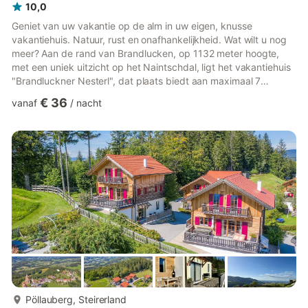
10,0
Geniet van uw vakantie op de alm in uw eigen, knusse
vakantiehuis. Natuur, rust en onafhankelijkheid. Wat wilt u nog
meer? Aan de rand van Brandlucken, op 1132 meter hoogte,
met een uniek uitzicht op het Naintschdal, ligt het vakantiehuis
"Brandluckner Nesterl", dat plaats biedt aan maximaal 7
personen. Bij de bouw is veel waarde gehecht aan het gebruik
€ 36
vanaf
/
nacht
van natuurlijke materialen. Bijzondere hoogtepunten zijn de
romantische houten badkuip en de tegelkachel in de 'Stubn'
(woonkamer), waar u op koelere avonden kunt genieten van het
knisperende vuur en de warmte ervan. Geniet van uw vakantie
o...
meer...
Pöllauberg, Steirerland