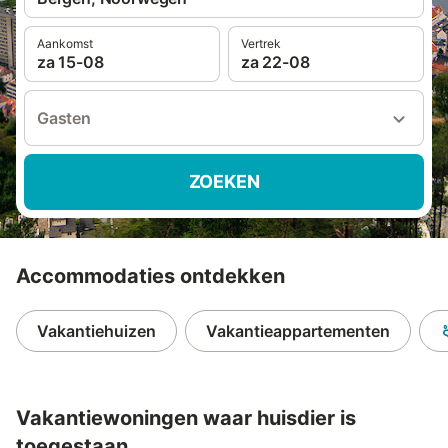
Aankomst
Vertrek
za 15-08
za 22-08
Gasten
ZOEKEN
Accommodaties ontdekken
Vakantiehuizen
Vakantieappartementen
Vakantiewoningen waar huisdier is
toegestaan