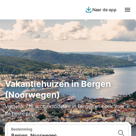
Naar de app
Vakantiehuizen in Bergen
(Noorwegen)
Vergelijk 716 accommodaties in Bergen en boek voor
de beste prijs!
Bestemming
Bergen, Noorwegen