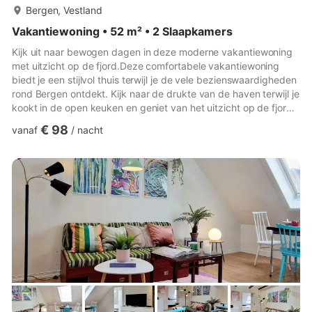
meer...
Bergen, Vestland
Vakantiewoning • 52 m² • 2 Slaapkamers
Kijk uit naar bewogen dagen in deze moderne vakantiewoning
met uitzicht op de fjord.Deze comfortabele vakantiewoning
biedt je een stijlvol thuis terwijl je de vele bezienswaardigheden
rond Bergen ontdekt. Kijk naar de drukte van de haven terwijl je
kookt in de open keuken en geniet van het uitzicht op de fjord
tijdens je maaltijden. Maak het jezelf gemakkelijk op de bank na
€ 98
vanaf
/
nacht
een lange dag, stream je favoriete serie of duik in een goed
boek waar je in het dagelijks leven geen tijd voor vindt.Begin de
dag met een vers gezette koffie op het balkon en denk 's
avonds na over je ervaringen met een...