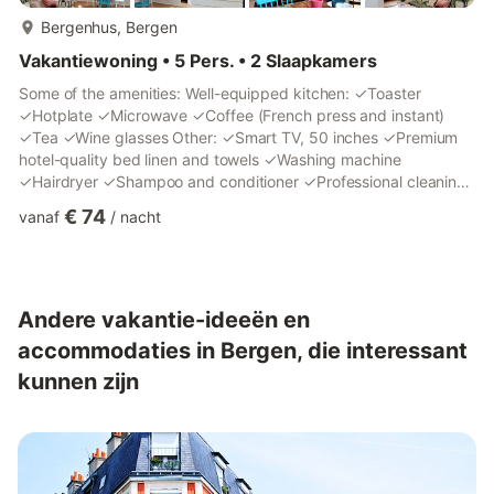
meer...
Bergenhus, Bergen
Vakantiewoning • 5 Pers. • 2 Slaapkamers
Some of the amenities: Well-equipped kitchen: ✓Toaster
✓Hotplate ✓Microwave ✓Coffee (French press and instant)
✓Tea ✓Wine glasses Other: ✓Smart TV, 50 inches ✓Premium
hotel-quality bed linen and towels ✓Washing machine
✓Hairdryer ✓Shampoo and conditioner ✓Professional cleaning
You can easily check in on your own. Tips for the local area:
€ 74
vanaf
/
nacht
→Sauna and sea bath. City Sauna offers drop-in and sauna
cruises (contact us for a discount). →Bergen City Beach at
Møhlenpris in walking distance. →Hoggorm. The best pizza in
Bergen? →A better dinner? Marg og Bein is nearby and serves
seasonal menus. →A pl...
Andere vakantie-ideeën en
accommodaties in Bergen, die interessant
kunnen zijn