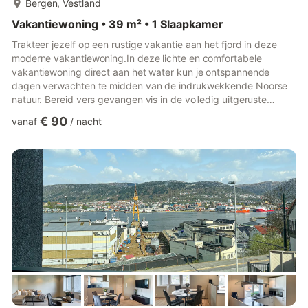
Bergen, Vestland
Vakantiewoning • 39 m² • 1 Slaapkamer
Trakteer jezelf op een rustige vakantie aan het fjord in deze
moderne vakantiewoning.In deze lichte en comfortabele
vakantiewoning direct aan het water kun je ontspannende
dagen verwachten te midden van de indrukwekkende Noorse
natuur. Bereid vers gevangen vis in de volledig uitgeruste
keuken en kom tot rust na een lange wandeling terwijl je je
€ 90
vanaf
/
nacht
favoriete serie streamt.De idyllische buitenruimte met directe
toegang tot het water biedt ideale omstandigheden voor
buitenactiviteiten. Spring in het verfrissende water vanaf de
houten steiger of geniet van het adembenemende uitzicht op
de fjorden ...