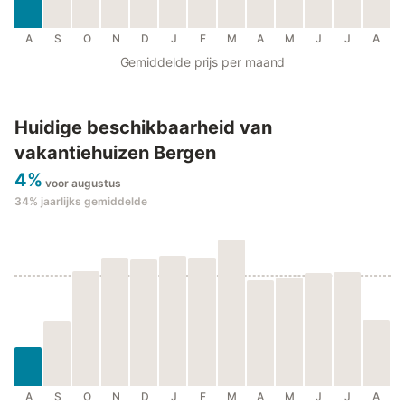
A
S
O
N
D
J
F
M
A
M
J
J
A
Gemiddelde prijs per maand
Huidige beschikbaarheid van
vakantiehuizen Bergen
4%
voor augustus
34%
jaarlijks gemiddelde
A
S
O
N
D
J
F
M
A
M
J
J
A