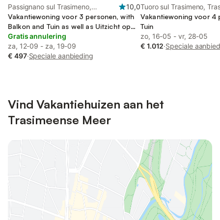
Passignano sul Trasimeno,
10,0
Tuoro sul Trasimeno, Tr
Trasimeense Meer
Vakantiewoning voor 3 personen, with
Meer
Vakantiewoning voor 4 
Balkon and Tuin as well as Uitzicht op
Tuin
het meer
Gratis annulering
zo, 16-05 - vr, 28-05
za, 12-09 - za, 19-09
€ 1.012
·
Speciale aanbie
€ 497
·
Speciale aanbieding
Vind Vakantiehuizen aan het
Trasimeense Meer