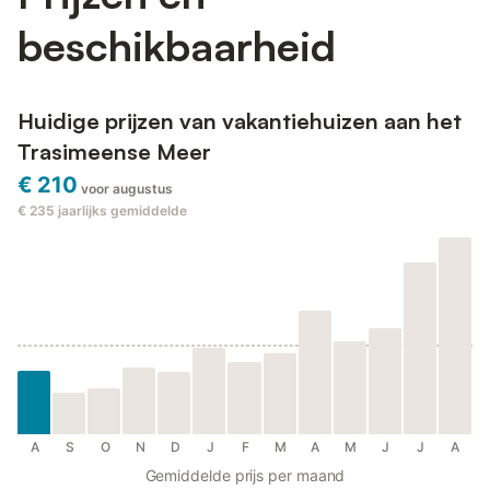
beschikbaarheid
Huidige prijzen van vakantiehuizen aan het
Trasimeense Meer
€ 210
voor augustus
€ 235
jaarlijks gemiddelde
A
S
O
N
D
J
F
M
A
M
J
J
A
Gemiddelde prijs per maand