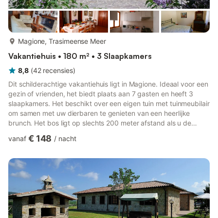
meer...
Magione, Trasimeense Meer
Vakantiehuis • 180 m² • 3 Slaapkamers
8,8
(
42
recensies
)
Dit schilderachtige vakantiehuis ligt in Magione. Ideaal voor een
gezin of vrienden, het biedt plaats aan 7 gasten en heeft 3
slaapkamers. Het beschikt over een eigen tuin met tuinmeubilair
om samen met uw dierbaren te genieten van een heerlijke
brunch. Het bos ligt op slechts 200 meter afstand als u de
natuur wilt verkennen. Het dichtstbijzijnde stadscentrum en
€ 148
vanaf
/
nacht
supermarkten liggen op 2 km afstand. U kunt uit eten gaan in
het dichtstbijzijnde restaurant op slechts 200 meter afstand.
Voor uw comfort zijn er centrale verwarming en een
wasmachine aanwezig. Er is een open haard in de woonkamer
...