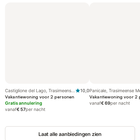
Castiglione del Lago, Trasimeense
10,0
Panicale, Trasimeense M
Meer
Vakantiewoning voor 2 personen
Vakantiewoning voor 2
Gratis annulering
vanaf
€ 69
per nacht
vanaf
€ 57
per nacht
Laat alle aanbiedingen zien