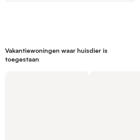
Bespaar tot 10% op veel verblijven
Registreren
met een account.
Vakantiewoningen waar huisdier is
toegestaan