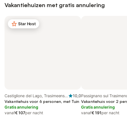
Vakantiehuizen met gratis annulering
Star Host
Castiglione del Lago, Trasimeense
10,0
Passignano sul Trasimen
Meer
Vakantiehuis voor 6 personen, met Tuin
Trasimeense Meer
Vakantiehuis voor 2 pe
Gratis annulering
Gratis annulering
vanaf
€ 107
per nacht
vanaf
€ 191
per nacht