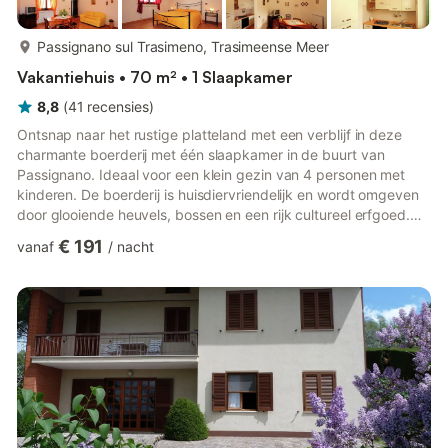
meer...
Passignano sul Trasimeno, Trasimeense Meer
Vakantiehuis • 70 m² • 1 Slaapkamer
8,8
(
41
recensies
)
Ontsnap naar het rustige platteland met een verblijf in deze
charmante boerderij met één slaapkamer in de buurt van
Passignano. Ideaal voor een klein gezin van 4 personen met
kinderen. De boerderij is huisdiervriendelijk en wordt omgeven
door glooiende heuvels, bossen en een rijk cultureel erfgoed.
Ontspan bij het gedeelde zwembad (14 x 7 m, geopend van
€ 191
vanaf
/
nacht
juni tot september), geniet van een rustige wandeling in het bos
op slechts 200 meter afstand, of maak een schilderachtige
fietstocht door de weelderige omgeving. Bezoek de historische
steden Perugia en Cortona of verken de middeleeuwse tore...