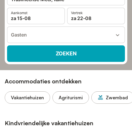
Aankomst
Vertrek
za 15-08
za 22-08
Gasten
ZOEKEN
Accommodaties ontdekken
Vakantiehuizen
Agriturismi
Zwembad
Kindvriendelijke vakantiehuizen