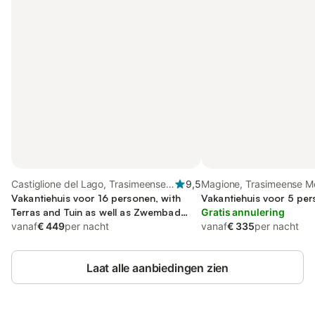
Castiglione del Lago, Trasimeense
9,5
Magione, Trasimeense M
Meer
Vakantiehuis voor 16 personen, with
Vakantiehuis voor 5 pe
Terras and Tuin as well as Zwembad
Gratis annulering
and Uitzicht op het meer
vanaf
€ 449
per nacht
vanaf
€ 335
per nacht
Laat alle aanbiedingen zien