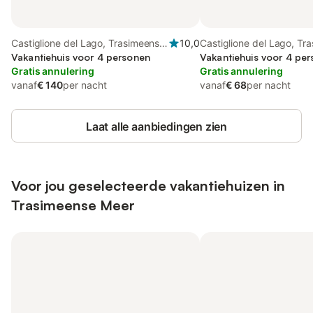
Castiglione del Lago, Trasimeense
10,0
Castiglione del Lago, Tr
Meer
Vakantiehuis voor 4 personen
Meer
Vakantiehuis voor 4 per
Gratis annulering
Gratis annulering
vanaf
€ 140
per nacht
vanaf
€ 68
per nacht
Laat alle aanbiedingen zien
Voor jou geselecteerde vakantiehuizen in
Trasimeense Meer