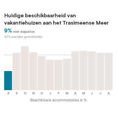
Huidige beschikbaarheid van
vakantiehuizen aan het Trasimeense Meer
9%
voor augustus
47%
jaarlijks gemiddelde
A
S
O
N
D
J
F
M
A
M
J
J
A
Beschikbare accommodaties in %