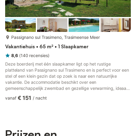
meer...
Passignano sul Trasimeno, Trasimeense Meer
Vakantiehuis • 65 m² • 1 Slaapkamer
8,6
(
140
recensies
)
Deze boerderij met één slaapkamer ligt op het rustige
platteland van Passignano sul Trasimeno en is perfect voor een
stel of een klein gezin dat op zoek is naar een natuurrijke
vakantie. De accommodatie beschikt over een
gemeenschappelijk zwembad en gezellige verwarming, ideaal
voor een comfortabel verblijf het hele jaar door.
€ 151
vanaf
/
nacht
Natuurliefhebbers kunnen genieten van rustige wandelingen in
het bos op slechts 200 meter afstand of de schilderachtige
paden per fiets verkennen. Het glinsterende water van het
Trasimenomeer ligt op slechts 8 km afstand, perfect voor een
duik of een picknick aan het ...
Prijzen en