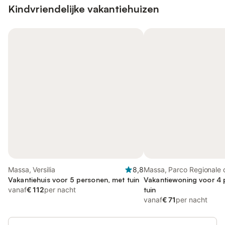
Kindvriendelijke vakantiehuizen
Massa, Versilia
8,8
Massa, Parco Regionale d
Vakantiehuis voor 5 personen, met tuin
Apuane
Vakantiewoning voor 4 
vanaf
€ 112
per nacht
tuin
vanaf
€ 71
per nacht