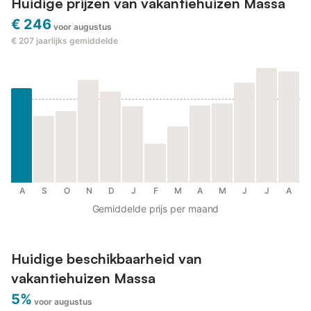
Huidige prijzen van vakantiehuizen Massa
€ 246
voor augustus
€ 207
jaarlijks gemiddelde
A
S
O
N
D
J
F
M
A
M
J
J
A
Gemiddelde prijs per maand
Huidige beschikbaarheid van
vakantiehuizen Massa
5%
voor augustus