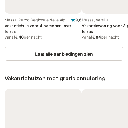
Massa, Parco Regionale delle Alpi
9,6
Massa, Versilia
Apuane
Vakantiehuis voor 4 personen, met
Vakantiewoning voor 3 
terras
terras
vanaf
€ 40
per nacht
vanaf
€ 84
per nacht
Laat alle aanbiedingen zien
Vakantiehuizen met gratis annulering