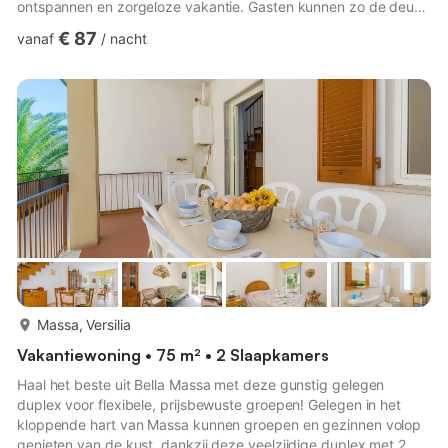
ontspannen en zorgeloze vakantie. Gasten kunnen zo de deur
uitlopen en gemakkelijk de voorzieningen van het resort, de
€ 87
vanaf
/
nacht
eetgelegenheden en het strand van het charmante Massa
bereiken. Binnen kunnen gasten het hele jaar door heerlijk
ontspannen op de bank in de uitnodigende open woonkamer,
met een balkon om buiten te dineren, een flatscreen-tv en
gratis wifi....
meer...
Massa, Versilia
Vakantiewoning • 75 m² • 2 Slaapkamers
Haal het beste uit Bella Massa met deze gunstig gelegen
duplex voor flexibele, prijsbewuste groepen! Gelegen in het
kloppende hart van Massa kunnen groepen en gezinnen volop
genieten van de kust, dankzij deze veelzijdige duplex met 2