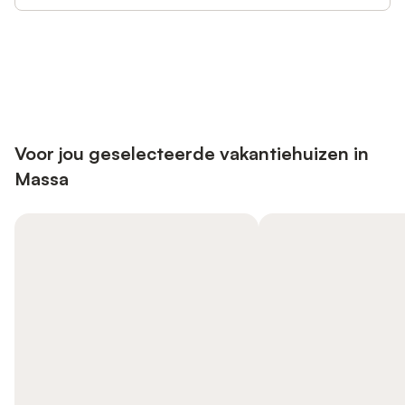
Bespaar tot 10% op veel verblijven
Registreren
met een account.
Voor jou geselecteerde vakantiehuizen in
Massa