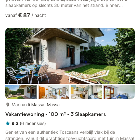
slaapkamers op slechts 30 meter van het strand. Binnen
kunnen gasten het hele jaar door heerlijk ontspannen op de
€ 87
vanaf
/
nacht
bank in de ruime, open woonkamer; met aan de ene kant van
de kamer een balkon en aan de andere kant een overdekt
terras om buiten te dineren. Een charmante woonkeuken,
uitgerust met een ontbijttafel, een kookplaat, oven, waterkoker
en koelkast met v...
meer...
Marina di Massa, Massa
Vakantiewoning • 100 m² • 3 Slaapkamers
9,3
(
6
recensies
)
Geniet van een authentiek Toscaans verblijf vlak bij de
stranden, vanuit dit prachtige toevluchtsoord met tuin in Massa!