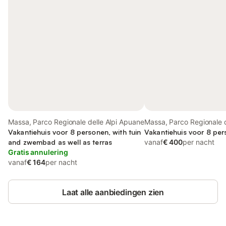
Massa, Parco Regionale delle Alpi Apuane
Massa, Parco Regionale d
Vakantiehuis voor 8 personen, with tuin
Apuane
Vakantiehuis voor 8 per
and zwembad as well as terras
vanaf
€ 400
per nacht
Gratis annulering
vanaf
€ 164
per nacht
Laat alle aanbiedingen zien