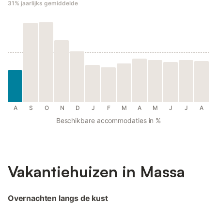
31%
jaarlijks gemiddelde
A
S
O
N
D
J
F
M
A
M
J
J
A
Beschikbare accommodaties in %
Vakantiehuizen in Massa
Overnachten langs de kust