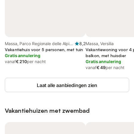
Massa, Parco Regionale delle Alpi
8,2
Massa, Versilia
Apuane
Vakantiehuis voor 5 personen, met tuin
Vakantiewoning voor 4 
Gratis annulering
balkon, met huisdier
vanaf
€ 210
per nacht
Gratis annulering
vanaf
€ 49
per nacht
Laat alle aanbiedingen zien
Vakantiehuizen met zwembad