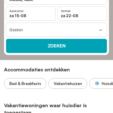
Aankomst
Vertrek
za 15-08
za 22-08
Gasten
ZOEKEN
Accommodaties ontdekken
Bed & Breakfasts
Vakantiehuizen
Huisd
Vakantiewoningen waar huisdier is
toegestaan