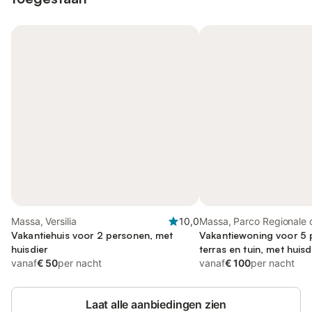
Massa, Versilia
10,0
Massa, Parco Regionale d
Vakantiehuis voor 2 personen, met
Apuane
Vakantiewoning voor 5 
huisdier
terras en tuin, met huisd
vanaf
€ 50
per nacht
vanaf
€ 100
per nacht
Laat alle aanbiedingen zien