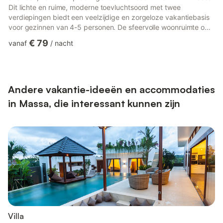
Dit lichte en ruime, moderne toevluchtsoord met twee
verdiepingen biedt een veelzijdige en zorgeloze vakantiebasis
voor gezinnen van 4-5 personen. De sfeervolle woonruimte op
de begane grond biedt directe toegang naar buiten en is
€ 79
vanaf
/
nacht
voorzien van een comfortabele bank, een kleine flatscreen-tv,
een aangrenzende kitchenette en een ronde eettafel. Boven
bevinden zich de flexibele, gezinsvriendelijke slaapruimtes,
aangevuld met een eigen wasruimte en een moderne,
ingerichte dou...
Andere vakantie-ideeën en accommodaties
in Massa, die interessant kunnen zijn
Villa