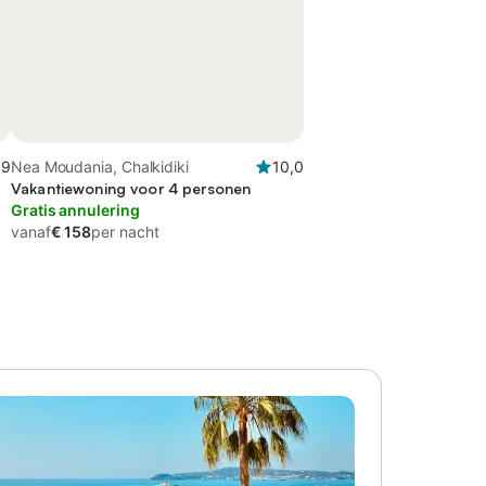
,9
Nea Moudania, Chalkidiki
10,0
Vakantiewoning voor 4 personen
Gratis annulering
vanaf
€ 158
per nacht