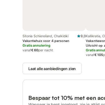
Sitonia Schiereiland, Chalkidiki
9,0
Kallikratia, C
Vakantiehuis voor 4 personen
Vakantiewon
Gratis annulering
Uitzicht op 
vanaf
€ 60
per nacht
well as Tuin
Gratis annu
vanaf
€ 105
p
Laat alle aanbiedingen zien
Bespaar tot 10% met een ac
Wanneer je bent ingelogd, zie je altijd on