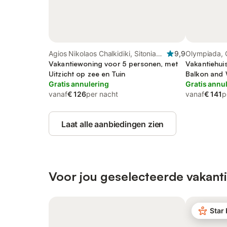
Agios Nikolaos Chalkidiki, Sitonia
9,9
Olympiada, C
Schiereiland
Vakantiewoning voor 5 personen, met
Vakantiehui
Uitzicht op zee en Tuin
Balkon and W
Gratis annulering
and Tuin
Gratis annu
vanaf
€ 126
per nacht
vanaf
€ 141
p
Laat alle aanbiedingen zien
Voor jou geselecteerde vakanti
Star