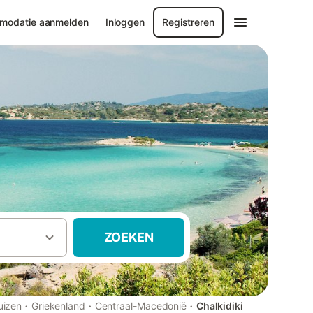
modatie aanmelden
Inloggen
Registreren
ZOEKEN
·
·
·
uizen
Griekenland
Centraal-Macedonië
Chalkidiki