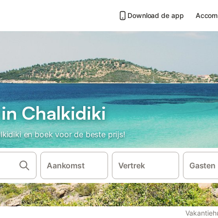
Download de app
Accom
in Chalkidiki
idiki en boek voor de beste prijs!
Aankomst
Vertrek
Gasten
Vakantieh