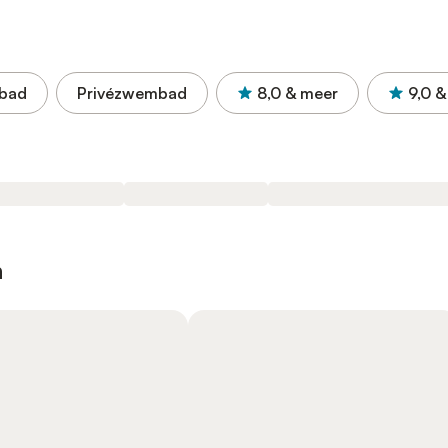
bad
Privézwembad
8,0
& meer
9,0
&
n