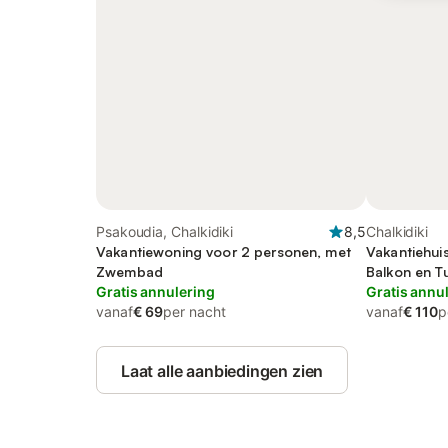
Psakoudia, Chalkidiki
8,5
Chalkidiki
Vakantiewoning voor 2 personen, met
Vakantiehui
Zwembad
Balkon en T
Gratis annulering
Gratis annu
vanaf
€ 69
per nacht
vanaf
€ 110
p
Laat alle aanbiedingen zien