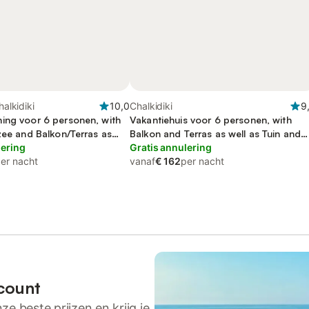
halkidiki
10,0
Chalkidiki
9
ing voor 6 personen, with
Vakantiehuis voor 6 personen, with
zee and Balkon/Terras as
Balkon and Terras as well as Tuin and
lering
Uitzicht
Gratis annulering
er nacht
vanaf
€ 162
per nacht
count
ze beste prijzen en krijg je