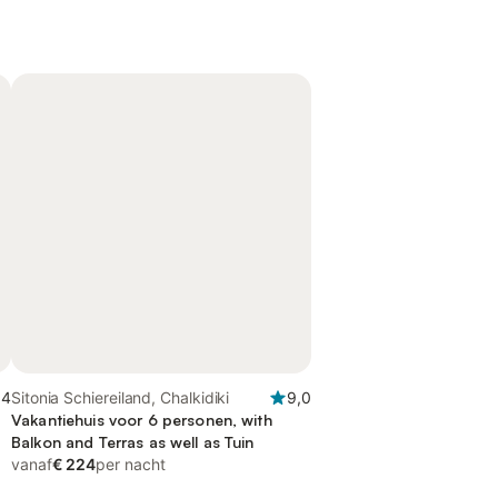
,4
Sitonia Schiereiland, Chalkidiki
9,0
Vakantiehuis voor 6 personen, with
Balkon and Terras as well as Tuin
vanaf
€ 224
per nacht