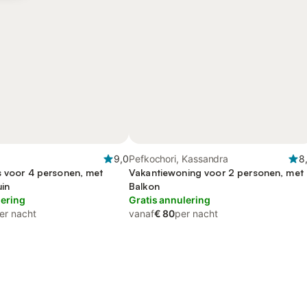
9,0
Pefkochori, Kassandra
8
s voor 4 personen, met
Vakantiewoning voor 2 personen, met
uin
Balkon
lering
Gratis annulering
er nacht
vanaf
€ 80
per nacht