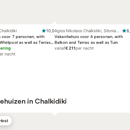
halkidiki
10,0
Agios Nikolaos Chalkidiki, Sitonia
8
s voor 7 personen, with
Schiereiland
Vakantiehuis voor 6 personen, with
hirlpool as well as Terras
Balkon and Terras as well as Tuin
lering
vanaf
€ 211
per nacht
er nacht
ehuizen in Chalkidiki
 Host