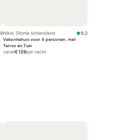
,9
Nikiti, Sitonia Schiereiland
9,2
Vakantiehuis voor 6 personen, met
Terras en Tuin
vanaf
€ 129
per nacht