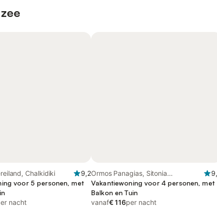
 zee
reiland, Chalkidiki
9,2
Ormos Panagias, Sitonia
9
ing voor 5 personen, met
Schiereiland
Vakantiewoning voor 4 personen, met
in
Balkon en Tuin
er nacht
vanaf
€ 116
per nacht