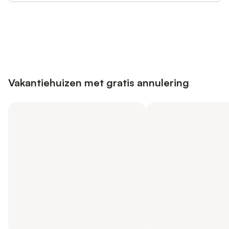
Bespaar tot 10% op veel verblijven
Registreren
met een account.
Vakantiehuizen met gratis annulering