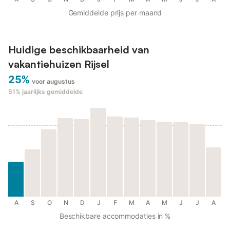
Gemiddelde prijs per maand
Huidige beschikbaarheid van
vakantiehuizen Rijsel
25%
voor augustus
51%
jaarlijks gemiddelde
A
S
O
N
D
J
F
M
A
M
J
J
A
Beschikbare accommodaties in %