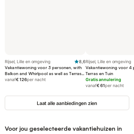
Rijsel, Lille en omgeving
8,6
Rijsel, Lille en omgeving
Vakantiewoning voor 3 personen, with
Vakantiewoning voor 4 
Balkon and Whirlpool as well as Terras
Terras en Tuin
and Tuin
vanaf
€ 126
per nacht
Gratis annulering
vanaf
€ 61
per nacht
Laat alle aanbiedingen zien
Voor jou geselecteerde vakantiehuizen in