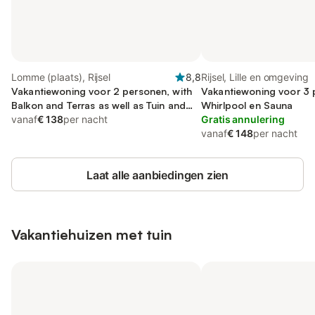
Lomme (plaats), Rijsel
8,8
Rijsel, Lille en omgeving
Vakantiewoning voor 2 personen, with
Vakantiewoning voor 3 
Balkon and Terras as well as Tuin and
Whirlpool en Sauna
Zwembad
vanaf
€ 138
per nacht
Gratis annulering
vanaf
€ 148
per nacht
Laat alle aanbiedingen zien
Vakantiehuizen met tuin