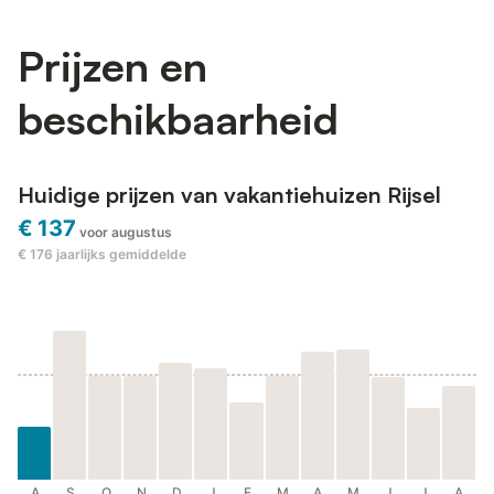
Prijzen en
beschikbaarheid
Huidige prijzen van vakantiehuizen Rijsel
€ 137
voor augustus
€ 176
jaarlijks gemiddelde
A
S
O
N
D
J
F
M
A
M
J
J
A