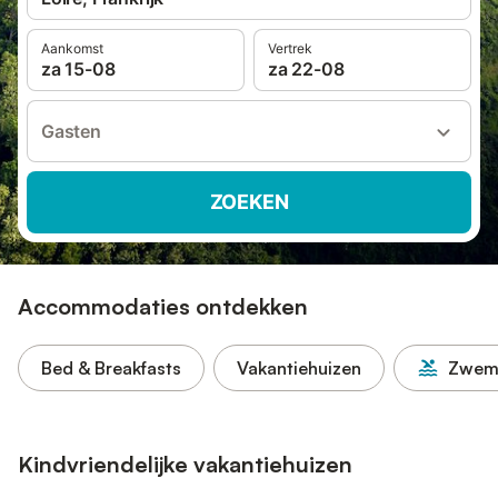
Aankomst
Vertrek
za 15-08
za 22-08
Gasten
ZOEKEN
Accommodaties ontdekken
Bed & Breakfasts
Vakantiehuizen
Zwem
Kindvriendelijke vakantiehuizen