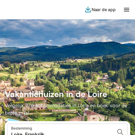
Naar de app
Vakantiehuizen in de Loire
Vergelijk 776 accommodaties in Loire en boek voor de
beste prijs!
Bestemming
Loire, Frankrijk