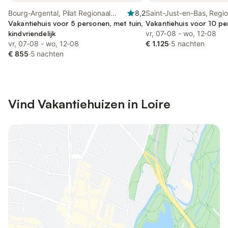
Bourg-Argental, Pilat Regionaal
8,2
Saint-Just-en-Bas, Regio
Natuurpark
Vakantiehuis voor 5 personen, met tuin,
natuurpark van Livradois
Vakantiehuis voor 10 p
kindvriendelijk
vr, 07-08 - wo, 12-08
vr, 07-08 - wo, 12-08
€ 1.125
·
5 nachten
€ 855
·
5 nachten
Vind Vakantiehuizen in Loire