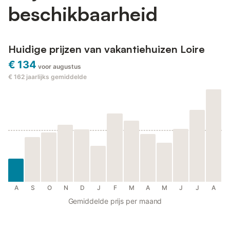
beschikbaarheid
Huidige prijzen van vakantiehuizen Loire
€ 134
voor augustus
€ 162
jaarlijks gemiddelde
A
S
O
N
D
J
F
M
A
M
J
J
A
Gemiddelde prijs per maand