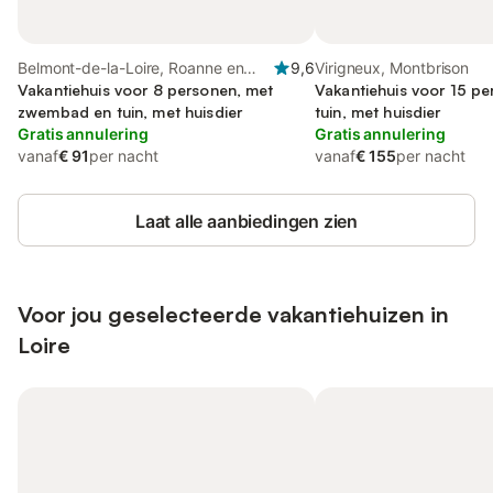
Belmont-de-la-Loire, Roanne en
9,6
Virigneux, Montbrison
omgeving
Vakantiehuis voor 8 personen, met
Vakantiehuis voor 15 pe
zwembad en tuin, met huisdier
tuin, met huisdier
Gratis annulering
Gratis annulering
vanaf
€ 91
per nacht
vanaf
€ 155
per nacht
Laat alle aanbiedingen zien
Voor jou geselecteerde vakantiehuizen in
Loire