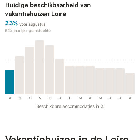
Huidige beschikbaarheid van
vakantiehuizen Loire
23%
voor augustus
52%
jaarlijks gemiddelde
A
S
O
N
D
J
F
M
A
M
J
J
A
Beschikbare accommodaties in %
Vakantiehuizen in de Loire