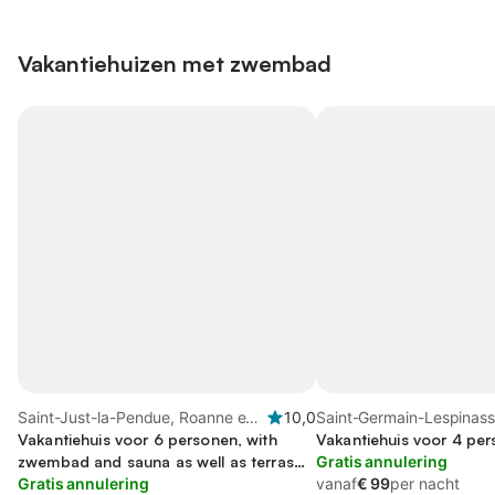
Vakantiehuizen met zwembad
Saint-Just-la-Pendue, Roanne en
10,0
Saint-Germain-Lespinas
omgeving
Vakantiehuis voor 6 personen, with
en omgeving
Vakantiehuis voor 4 per
zwembad and sauna as well as terras
Gratis annulering
and tuin
Gratis annulering
vanaf
€ 99
per nacht