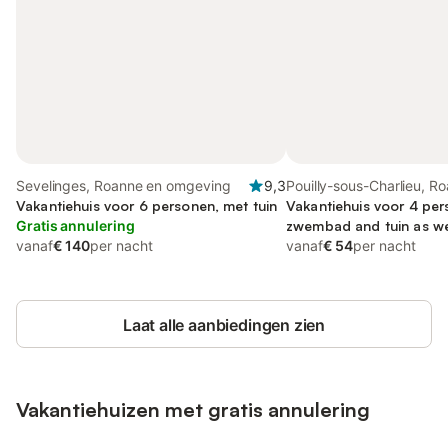
Sevelinges, Roanne en omgeving
9,3
Pouilly-sous-Charlieu, R
Vakantiehuis voor 6 personen, met tuin
omgeving
Vakantiehuis voor 4 per
Gratis annulering
zwembad and tuin as wel
vanaf
€ 140
per nacht
and terras
vanaf
€ 54
per nacht
Laat alle aanbiedingen zien
Vakantiehuizen met gratis annulering