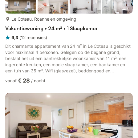
meer...
Le Coteau, Roanne en omgeving
Vakantiewoning • 24 m² • 1 Slaapkamer
9,3
(
12
recensies
)
Dit charmante appartement van 24 m² in Le Coteau is geschikt
voor maximaal 4 personen. Gelegen op de begane grond,
bestaat het uit een aantrekkelijke woonkamer van 11 m², een
ingerichte keuken, een mooie slaapkamer, een badkamer en
een tuin van 35 m². Wifi (glasvezel), beddengoed en
handdoeken inbegrepen, we wachten op u! De accommodatie
€ 28
vanaf
/
nacht
bestaat uit: - Een woonkamer van 11 m² met televisie,
slaapbank voor 2 personen, eethoek, enz. - Een volledig
uitgeruste keuken met waterkoker, magnetron, broodrooster,
kookplaat, etc. - Een slaapkamer met 1 tweepersoonsbed
(140x190) - Badkamer met douche e...