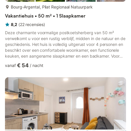
meer...
Bourg-Argental, Pilat Regionaal Natuurpark
Vakantiehuis • 50 m² • 1 Slaapkamer
8,2
(
22
recensies
)
Deze charmante voormalige postkoetsherberg van 50 m²
verwelkomt u voor een rustig verblijf, midden in de natuur en de
geschiedenis. Het huis is volledig uitgerust voor 4 personen en
beschikt over een comfortabele woonkamer, een functionele
keuken, een aangename slaapkamer en een badkamer. Voor
gezinnen zijn er ook een babybedje en een kinderstoel
€ 54
vanaf
/
nacht
aanwezig. U vindt er wifi, een televisie, evenals boeken en
speelgoed voor kinderen om de jongsten bezig te houden. ’s
Ochtends kunt u genieten van een rustig moment in de
privétuin voordat u de omgeving gaat verkennen. In de buurt: -
Boulieu-lès-A...