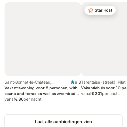
Star Host
Saint-Bonnet-le-Château,
9,3
Tarentaise (streek), Pilat
Montbrison
Vakantiewoning voor 8 personen, with
Natuurpark
Vakantiehuis voor 10 pe
sauna and terras as well as zwembad,
vanaf
€ 201
per nacht
kindvriendelijk
vanaf
€ 86
per nacht
Laat alle aanbiedingen zien