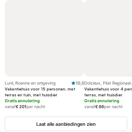
Luré, Roanne en omgeving
10,0
Doizieux, Pilat Regionaal
Vakantiehuis voor 15 personen, met
Natuurpark
Vakantiehuis voor 4 pe
terras en tuin, met huisdier
terras, met huisdier
Gratis annulering
Gratis annulering
vanaf
€ 201
per nacht
vanaf
€ 66
per nacht
Laat alle aanbiedingen zien