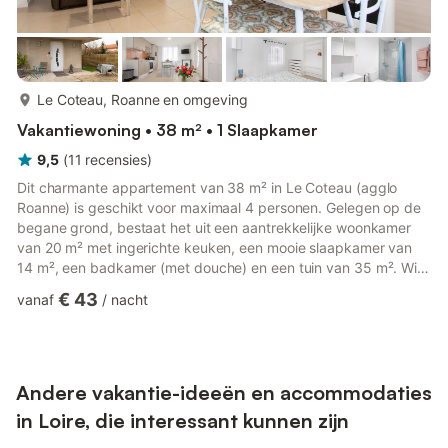
meer...
Le Coteau, Roanne en omgeving
Vakantiewoning • 38 m² • 1 Slaapkamer
9,5
(
11
recensies
)
Dit charmante appartement van 38 m² in Le Coteau (agglo
Roanne) is geschikt voor maximaal 4 personen. Gelegen op de
begane grond, bestaat het uit een aantrekkelijke woonkamer
van 20 m² met ingerichte keuken, een mooie slaapkamer van
14 m², een badkamer (met douche) en een tuin van 35 m². Wifi
(glasvezel), beddengoed en handdoeken inbegrepen, we
€ 43
vanaf
/
nacht
wachten op u! De accommodatie bestaat uit - Een woonkamer
van 20 m² met tv, slaapbank voor 2 personen... - Een eetruimte
- Een volledig uitgeruste keuken met waterkoker, magnetron,
broodrooster, kookplaat, etc. - Eén slaapkamer met 1
tweepersoonsbed ...
Andere vakantie-ideeën en accommodaties
in Loire, die interessant kunnen zijn