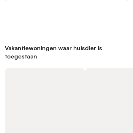
Bespaar tot 10% op veel verblijven
Registreren
met een account.
Vakantiewoningen waar huisdier is
toegestaan