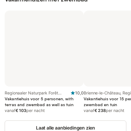
Regionaaler Naturpark Forêt
10,0
Brienne-le-Château, Reg
d'Orient, Aube
Vakantiehuis voor 5 personen, with
Naturpark Forêt d'Orient
Vakantiehuis voor 15 pe
terras and zwembad as well as tuin
zwembad en tuin
vanaf
€ 103
per nacht
vanaf
€ 238
per nacht
Laat alle aanbiedingen zien