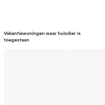
Bespaar tot 10% op veel verblijven
Registreren
met een account.
Vakantiewoningen waar huisdier is
toegestaan