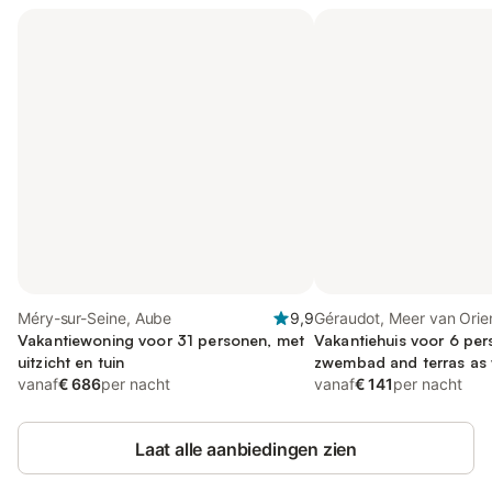
Méry-sur-Seine, Aube
9,9
Géraudot, Meer van Orie
Vakantiewoning voor 31 personen, met
Vakantiehuis voor 6 per
uitzicht en tuin
zwembad and terras as w
vanaf
€ 686
per nacht
vanaf
€ 141
per nacht
Laat alle aanbiedingen zien