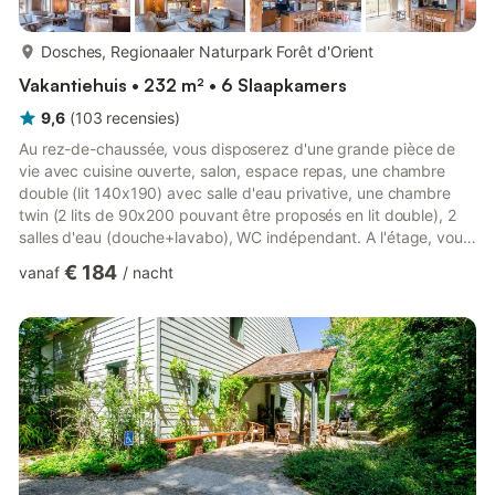
meer...
Dosches, Regionaaler Naturpark Forêt d'Orient
Vakantiehuis • 232 m² • 6 Slaapkamers
9,6
(
103
recensies
)
Au rez-de-chaussée, vous disposerez d'une grande pièce de
vie avec cuisine ouverte, salon, espace repas, une chambre
double (lit 140x190) avec salle d'eau privative, une chambre
twin (2 lits de 90x200 pouvant être proposés en lit double), 2
salles d'eau (douche+lavabo), WC indépendant. A l'étage, vous
trouverez une chambre double (lit 140x190), 2 chambres triples
€ 184
vanaf
/
nacht
(lit 140x190 + lit 90x190 en mezzanine), un salon détente avec
canapé convertible, une chambre parentale (2 lits de 90x200
pouvant être proposés en lit double + lit bébé), WC avec
lavabo. A l'extérieur, vous profiterez d'une terras...