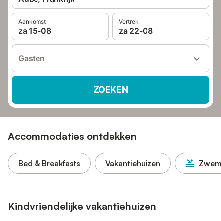
Aankomst
Vertrek
za 15-08
za 22-08
Gasten
ZOEKEN
Accommodaties ontdekken
Bed & Breakfasts
Vakantiehuizen
Zwem
Kindvriendelijke vakantiehuizen