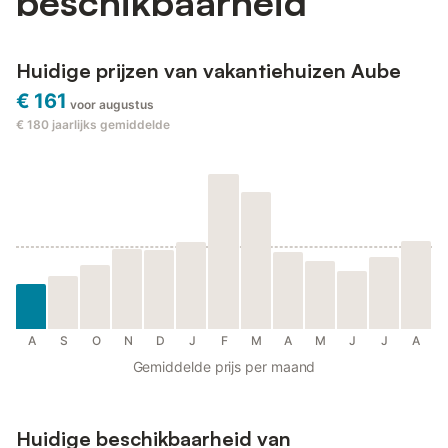
beschikbaarheid
Huidige prijzen van vakantiehuizen Aube
€ 161
voor augustus
€ 180
jaarlijks gemiddelde
A
S
O
N
D
J
F
M
A
M
J
J
A
Gemiddelde prijs per maand
Huidige beschikbaarheid van