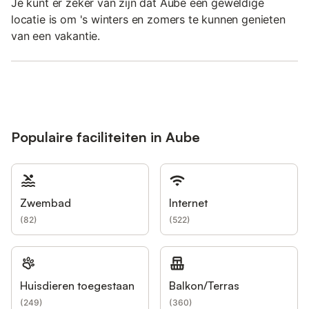
Je kunt er zeker van zijn dat Aube een geweldige
locatie is om 's winters en zomers te kunnen genieten
van een vakantie.
Populaire faciliteiten in Aube
Zwembad
Internet
(
82
)
(
522
)
Huisdieren toegestaan
Balkon/Terras
(
249
)
(
360
)