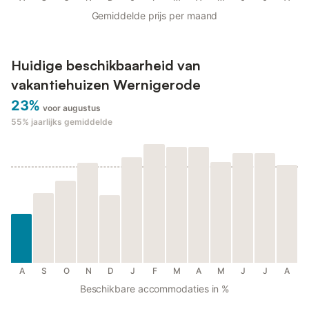
Gemiddelde prijs per maand
Huidige beschikbaarheid van
vakantiehuizen Wernigerode
23%
voor augustus
55%
jaarlijks gemiddelde
A
S
O
N
D
J
F
M
A
M
J
J
A
Beschikbare accommodaties in %