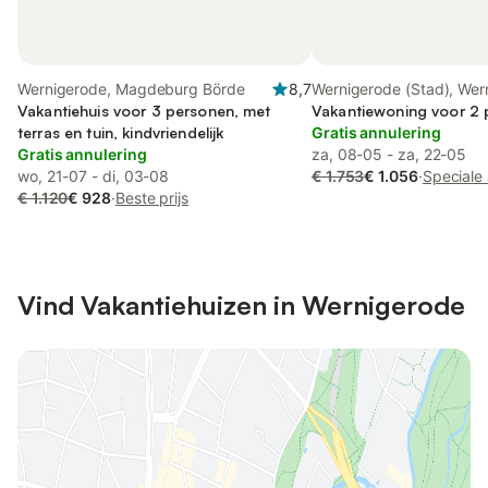
Wernigerode, Magdeburg Börde
8,7
Wernigerode (Stad), Wer
Vakantiehuis voor 3 personen, met
Vakantiewoning voor 2
terras en tuin, kindvriendelijk
Gratis annulering
Gratis annulering
za, 08-05 - za, 22-05
wo, 21-07 - di, 03-08
€ 1.753
€ 1.056
·
Speciale
€ 1.120
€ 928
·
Beste prijs
Vind Vakantiehuizen in Wernigerode