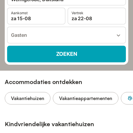
Aankomst
Vertrek
za 15-08
za 22-08
Gasten
ZOEKEN
Accommodaties ontdekken
Vakantiehuizen
Vakantieappartementen
Kindvriendelijke vakantiehuizen