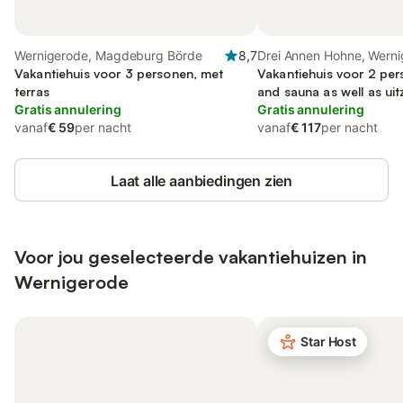
Wernigerode, Magdeburg Börde
8,7
Drei Annen Hohne, Wern
Vakantiehuis voor 3 personen, met
Vakantiehuis voor 2 per
terras
and sauna as well as uit
Gratis annulering
met huisdier
Gratis annulering
vanaf
€ 59
per nacht
vanaf
€ 117
per nacht
Laat alle aanbiedingen zien
Voor jou geselecteerde vakantiehuizen in
Wernigerode
Star Host