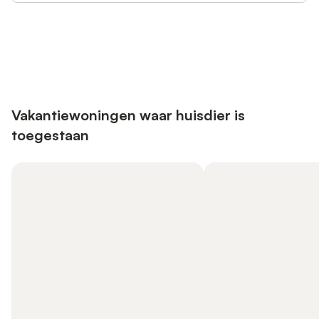
Bespaar tot 10% op veel verblijven
Registreren
met een account.
Vakantiewoningen waar huisdier is
toegestaan