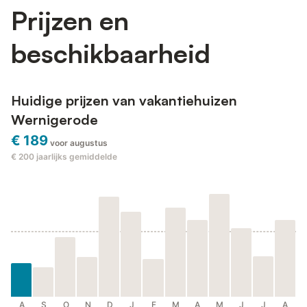
Prijzen en
beschikbaarheid
Huidige prijzen van vakantiehuizen
Wernigerode
€ 189
voor augustus
€ 200
jaarlijks gemiddelde
A
S
O
N
D
J
F
M
A
M
J
J
A