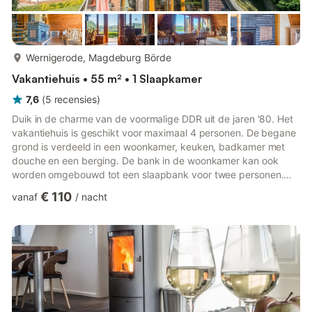
meer...
Wernigerode, Magdeburg Börde
Vakantiehuis • 55 m² • 1 Slaapkamer
7,6
(
5
recensies
)
Duik in de charme van de voormalige DDR uit de jaren '80. Het
vakantiehuis is geschikt voor maximaal 4 personen. De begane
grond is verdeeld in een woonkamer, keuken, badkamer met
douche en een berging. De bank in de woonkamer kan ook
worden omgebouwd tot een slaapbank voor twee personen.
Via een wenteltrap bereikt u de zolderverdieping met een kleine
€ 110
vanaf
/
nacht
hal en een slaapkamer met balkon. Bij het vakantiehuis hoort
een groot terras aan de voorkant en een ligweide. Onder het
terras bevindt zich een parkeerplaats voor uw auto. Er zijn ook
andere openbare parkeermogelijkheden aan de straat. Er is ...