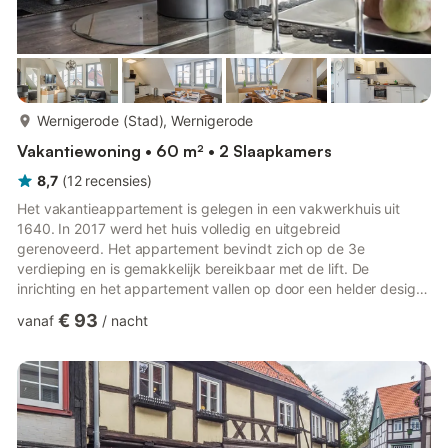
meer...
Wernigerode (Stad), Wernigerode
Vakantiewoning • 60 m² • 2 Slaapkamers
8,7
(
12
recensies
)
Het vakantieappartement is gelegen in een vakwerkhuis uit
1640. In 2017 werd het huis volledig en uitgebreid
gerenoveerd. Het appartement bevindt zich op de 3e
verdieping en is gemakkelijk bereikbaar met de lift. De
inrichting en het appartement vallen op door een helder design,
de open haard in de open woon- en eetkamer zorgt voor het
€ 93
vanaf
/
nacht
welzijnsgevoel. Daarnaast beschikt het appartement over een
volautomatische koffiemachine. Vanuit de slaapkamer,
woonkamer en de badkamer heeft u een prachtig uitzicht over
Wernigerode en op het kasteel van Wernigerode.