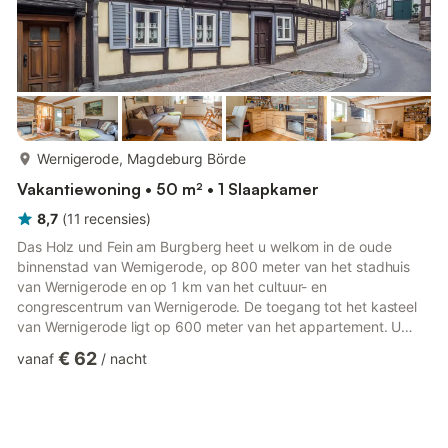
meer...
Wernigerode, Magdeburg Börde
Vakantiewoning • 50 m² • 1 Slaapkamer
8,7
(
11
recensies
)
Das Holz und Fein am Burgberg heet u welkom in de oude
binnenstad van Wernigerode, op 800 meter van het stadhuis
van Wernigerode en op 1 km van het cultuur- en
congrescentrum van Wernigerode. De toegang tot het kasteel
van Wernigerode ligt op 600 meter van het appartement. U
kunt gratis gebruikmaken van WiFi. Het appartement beschikt
€ 62
vanaf
/
nacht
over een kitchenette met een oven, een broodrooster en een
koffiezetapparaat. Een terras is ook beschikbaar bij Das Holz
und Fein am Burgberg. Direct tegenover het appartement vindt
u een kinderspeelplaats. Volgens onafhankelijke beoordelingen
van gasten is de ...