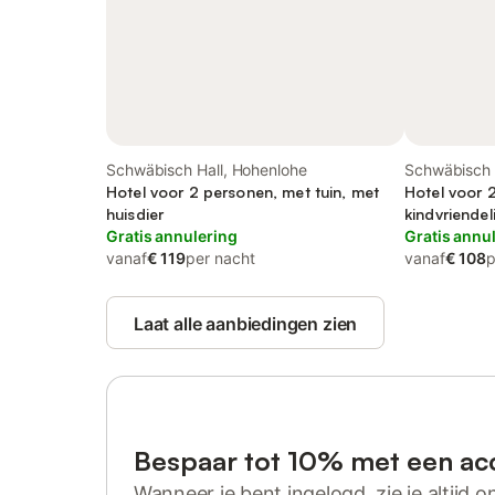
Schwäbisch Hall, Hohenlohe
Schwäbisch 
Hotel voor 2 personen, met tuin, met
Hotel voor 2
huisdier
kindvriendeli
Gratis annulering
Gratis annu
vanaf
€ 119
per nacht
vanaf
€ 108
p
Laat alle aanbiedingen zien
Bespaar tot 10% met een ac
Wanneer je bent ingelogd, zie je altijd on