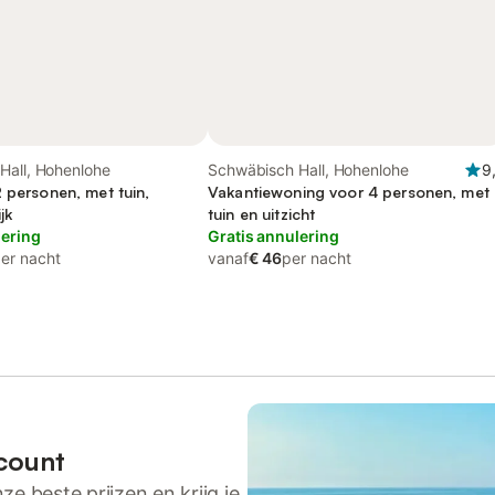
Hall, Hohenlohe
Schwäbisch Hall, Hohenlohe
9
 personen, met tuin,
Vakantiewoning voor 4 personen, met
jk
tuin en uitzicht
lering
Gratis annulering
er nacht
vanaf
€ 46
per nacht
count
ze beste prijzen en krijg je