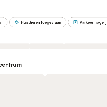
en
Huisdieren toegestaan
Parkeermogelij
 centrum