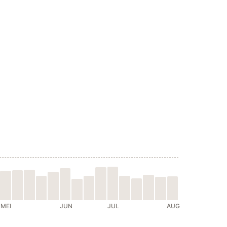
MEI
JUN
JUL
AUG