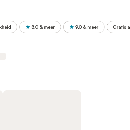
kheid
8,0
& meer
9,0
& meer
Gratis 