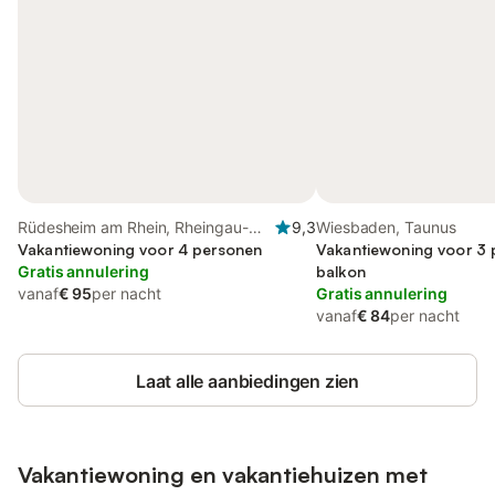
Rüdesheim am Rhein, Rheingau-
9,3
Wiesbaden, Taunus
Taunus-Kreis
Vakantiewoning voor 4 personen
Vakantiewoning voor 3 
Gratis annulering
balkon
vanaf
€ 95
per nacht
Gratis annulering
vanaf
€ 84
per nacht
Laat alle aanbiedingen zien
Vakantiewoning en vakantiehuizen met