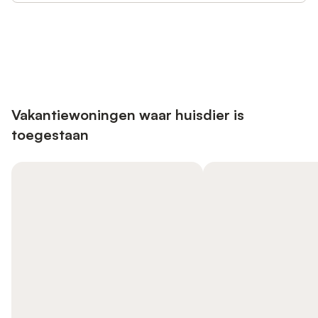
Bespaar tot 10% op veel verblijven
Registreren
met een account.
Vakantiewoningen waar huisdier is
toegestaan