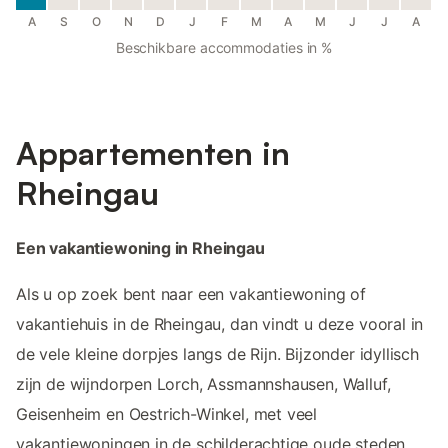
A
S
O
N
D
J
F
M
A
M
J
J
A
Beschikbare accommodaties in %
Appartementen in
Rheingau
Een vakantiewoning in Rheingau
Als u op zoek bent naar een vakantiewoning of
vakantiehuis in de Rheingau, dan vindt u deze vooral in
de vele kleine dorpjes langs de Rijn. Bijzonder idyllisch
zijn de wijndorpen Lorch, Assmannshausen, Walluf,
Geisenheim en Oestrich-Winkel, met veel
vakantiewoningen in de schilderachtige oude steden.