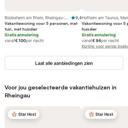
Rüdesheim am Rhein, Rheingau-
9,4
Hofheim am Taunus, Mai
Taunus-Kreis
Vakantiewoning voor 5 personen, met
Kreis
Vakantiewoning voor 5 
tuin, met huisdier
huisdier
Gratis annulering
Gratis annulering
vanaf
€ 100
per nacht
vanaf
€ 94
per nacht
Korting voor eerste boek
Laat alle aanbiedingen zien
Voor jou geselecteerde vakantiehuizen in
Rheingau
Star Host
Star Host