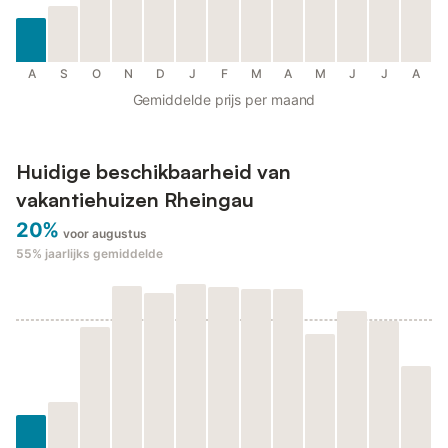
A
S
O
N
D
J
F
M
A
M
J
J
A
Gemiddelde prijs per maand
Huidige beschikbaarheid van
vakantiehuizen Rheingau
20%
voor augustus
55%
jaarlijks gemiddelde