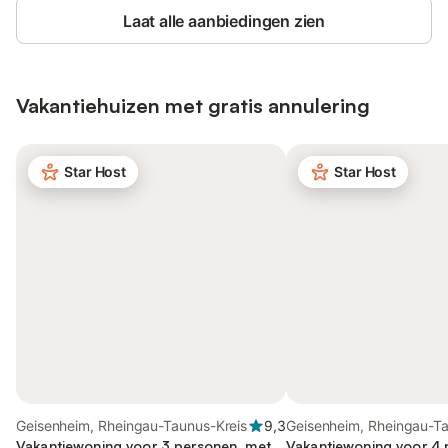
Laat alle aanbiedingen zien
Vakantiehuizen met gratis annulering
Star Host
Star Host
Geisenheim, Rheingau-Taunus-Kreis
9,3
Geisenheim, Rheingau-T
Vakantiewoning voor 3 personen, met
Kreis
Vakantiewoning voor 4 