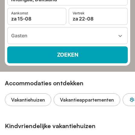
Aankomst
Vertrek
za 15-08
za 22-08
Gasten
ZOEKEN
Accommodaties ontdekken
Vakantiehuizen
Vakantieappartementen
Kindvriendelijke vakantiehuizen