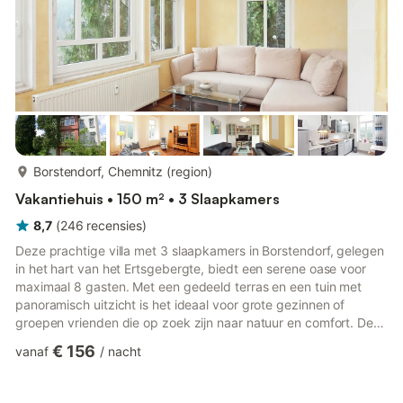
meer...
Borstendorf, Chemnitz (region)
Vakantiehuis • 150 m² • 3 Slaapkamers
8,7
(
246
recensies
)
Deze prachtige villa met 3 slaapkamers in Borstendorf, gelegen
in het hart van het Ertsgebergte, biedt een serene oase voor
maximaal 8 gasten. Met een gedeeld terras en een tuin met
panoramisch uitzicht is het ideaal voor grote gezinnen of
groepen vrienden die op zoek zijn naar natuur en comfort. De
appartementen op de tweede verdieping beschikken over twee
€ 156
vanaf
/
nacht
volledig uitgeruste keukens, gezellige woonkamers met
slaapbanken en tv's, en moderne badkamers – allemaal
toegankelijk via een eigen hal. Omringd door weelderige bossen