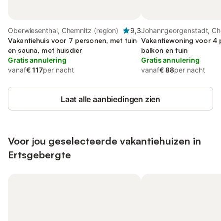
Oberwiesenthal, Chemnitz (region)
9,3
Johanngeorgenstadt, Ch
Vakantiehuis voor 7 personen, met tuin
(region)
Vakantiewoning voor 4 
en sauna, met huisdier
balkon en tuin
Gratis annulering
Gratis annulering
vanaf
€ 117
per nacht
vanaf
€ 88
per nacht
Laat alle aanbiedingen zien
Voor jou geselecteerde vakantiehuizen in
Ertsgebergte