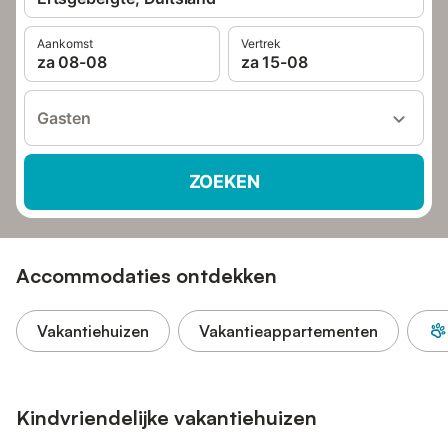
Aankomst
Vertrek
za 08-08
za 15-08
Gasten
ZOEKEN
Accommodaties ontdekken
Vakantiehuizen
Vakantieappartementen
Kindvriendelijke vakantiehuizen