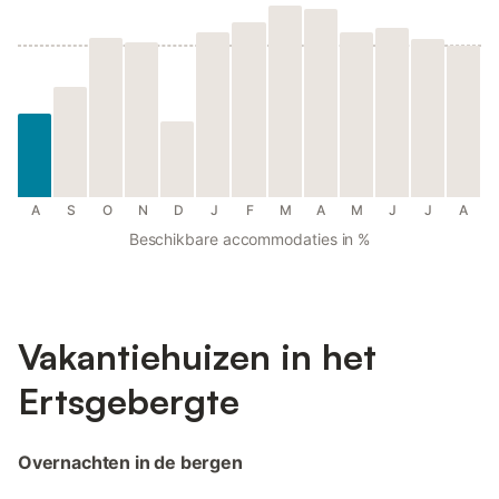
A
S
O
N
D
J
F
M
A
M
J
J
A
Beschikbare accommodaties in %
Vakantiehuizen in het
Ertsgebergte
Overnachten in de bergen