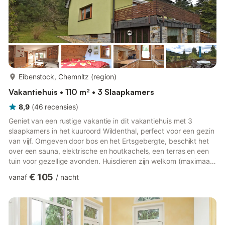
meer...
Eibenstock, Chemnitz (region)
Vakantiehuis • 110 m² • 3 Slaapkamers
8,9
(
46
recensies
)
Geniet van een rustige vakantie in dit vakantiehuis met 3
slaapkamers in het kuuroord Wildenthal, perfect voor een gezin
van vijf. Omgeven door bos en het Ertsgebergte, beschikt het
over een sauna, elektrische en houtkachels, een terras en een
tuin voor gezellige avonden. Huisdieren zijn welkom (maximaal
2) voor € 3/huisdier/nacht. Verken nabijgelegen plaatsen zoals
€ 105
vanaf
/
nacht
de Vogtland Arena, de zomerrodelbaan van Eibenstock en de
schilderachtige Blauenthaler waterval. Restaurants liggen op
slechts 500 meter afstand en skiën in Klingenthal maakt een
winterverblijf net zo aantrekkelijk. Wandel- en f...