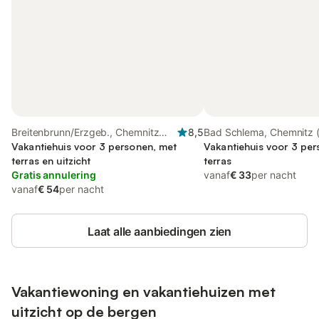
Breitenbrunn/Erzgeb., Chemnitz
8,5
Bad Schlema, Chemnitz (
(region)
Vakantiehuis voor 3 personen, met
Vakantiehuis voor 3 pe
terras en uitzicht
terras
Gratis annulering
vanaf
€ 33
per nacht
vanaf
€ 54
per nacht
Laat alle aanbiedingen zien
Vakantiewoning en vakantiehuizen met
uitzicht op de bergen