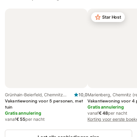
Star Host
Grünhain-Beierfeld, Chemnitz
10,0
Marienberg, Chemnitz (r
(region)
Vakantiewoning voor 5 personen, met
Vakantiewoning voor 4
tuin
Gratis annulering
Gratis annulering
vanaf
€ 48
per nacht
vanaf
€ 55
per nacht
Korting voor eerste boek