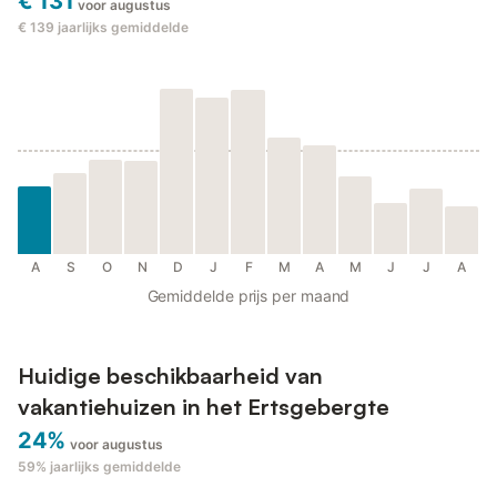
€ 131
voor augustus
€ 139
jaarlijks gemiddelde
A
S
O
N
D
J
F
M
A
M
J
J
A
Gemiddelde prijs per maand
Huidige beschikbaarheid van
vakantiehuizen in het Ertsgebergte
24%
voor augustus
59%
jaarlijks gemiddelde