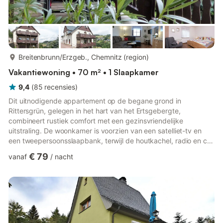
meer...
Breitenbrunn/Erzgeb., Chemnitz (region)
Vakantiewoning • 70 m² • 1 Slaapkamer
9,4
(
85
recensies
)
Dit uitnodigende appartement op de begane grond in
Rittersgrün, gelegen in het hart van het Ertsgebergte,
combineert rustiek comfort met een gezinsvriendelijke
uitstraling. De woonkamer is voorzien van een satelliet-tv en
een tweepersoonsslaapbank, terwijl de houtkachel, radio en cd-
speler in de eetkamer zorgen voor warme, ontspannen
€ 79
vanaf
/
nacht
avonden. De goed uitgeruste keuken is voorzien van een
keramische kookplaat, oven, magnetron, vaatwasser,
koel-/vriescombinatie en filterkoffiezetapparaat – perfect voor
een stevige maaltijd na het skiën. Een aparte slaapkamer biedt
extra slaapruimte met een ee...