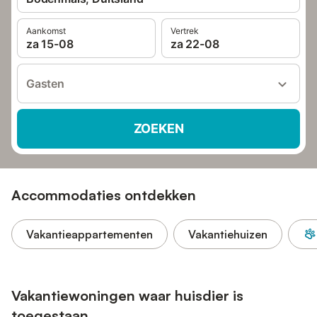
Aankomst
Vertrek
za 15-08
za 22-08
Gasten
ZOEKEN
Accommodaties ontdekken
Vakantieappartementen
Vakantiehuizen
Vakantiewoningen waar huisdier is
toegestaan