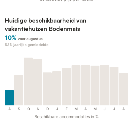
Huidige beschikbaarheid van
vakantiehuizen Bodenmais
10%
voor augustus
53%
jaarlijks gemiddelde
A
S
O
N
D
J
F
M
A
M
J
J
A
Beschikbare accommodaties in %