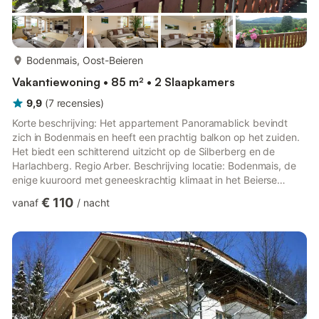
meer...
Bodenmais, Oost-Beieren
Vakantiewoning • 85 m² • 2 Slaapkamers
9,9
(
7
recensies
)
Korte beschrijving: Het appartement Panoramablick bevindt
zich in Bodenmais en heeft een prachtig balkon op het zuiden.
Het biedt een schitterend uitzicht op de Silberberg en de
Harlachberg. Regio Arber. Beschrijving locatie: Bodenmais, de
enige kuuroord met geneeskrachtig klimaat in het Beierse
Woud, ligt midden in een prachtig bosrijk gebergte. Bij ons vindt
€ 110
vanaf
/
nacht
u rust voor lichaam, geest en ziel. U voelt de Beierse
gastvrijheid en keert herboren naar huis terug. Ons huis ligt op
een zonnige en rustige zuidhelling met prachtig weids uitzicht.
In ongeveer 10 minuten lopen bereikt u het kuurcen...