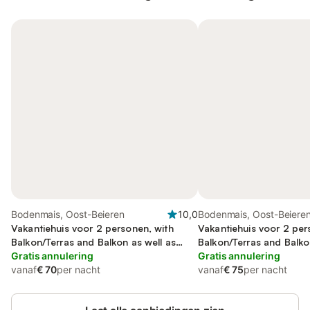
Bodenmais, Oost-Beieren
10,0
Bodenmais, Oost-Beiere
Vakantiehuis voor 2 personen, with
Vakantiehuis voor 2 per
Balkon/Terras and Balkon as well as
Balkon/Terras and Balko
Terras
Gratis annulering
Terras and Tuin
Gratis annulering
vanaf
€ 70
per nacht
vanaf
€ 75
per nacht