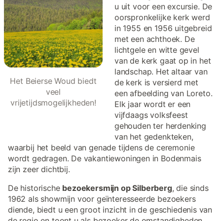
u uit voor een excursie. De
oorspronkelijke kerk werd
in 1955 en 1956 uitgebreid
met een achthoek. De
lichtgele en witte gevel
van de kerk gaat op in het
landschap. Het altaar van
Het Beierse Woud biedt
de kerk is versierd met
veel
een afbeelding van Loreto.
vrijetijdsmogelijkheden!
Elk jaar wordt er een
vijfdaags volksfeest
gehouden ter herdenking
van het gedenkteken,
waarbij het beeld van genade tijdens de ceremonie
wordt gedragen. De vakantiewoningen in Bodenmais
zijn zeer dichtbij.
De historische
bezoekersmijn op Silberberg
, die sinds
1962 als showmijn voor geïnteresseerde bezoekers
diende, biedt u een groot inzicht in de geschiedenis van
de regio en toont u als bezoeker de omstandigheden