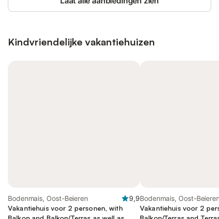
Laat alle aanbiedingen zien
Kindvriendelijke vakantiehuizen
Bodenmais, Oost-Beieren
9,9
Bodenmais, Oost-Beiere
Vakantiehuis voor 2 personen, with
Vakantiehuis voor 2 per
Balkon and Balkon/Terras as well as
Balkon/Terras and Terras