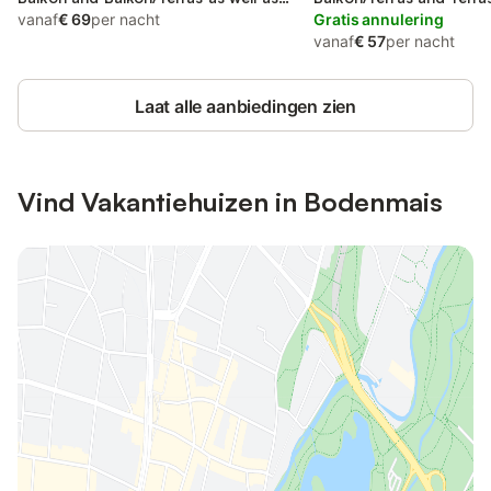
Terras and Tuin
vanaf
€ 69
per nacht
Gratis annulering
vanaf
€ 57
per nacht
Laat alle aanbiedingen zien
Vind Vakantiehuizen in Bodenmais