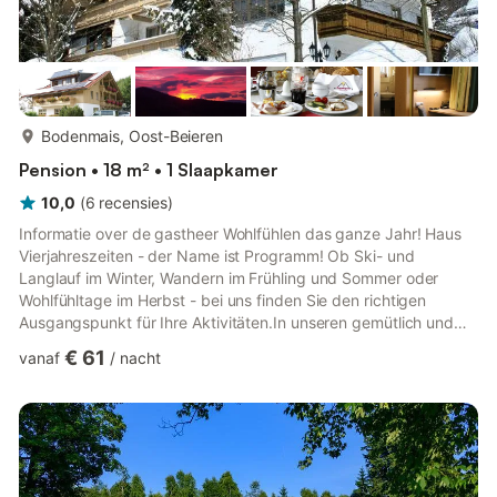
meer...
Bodenmais, Oost-Beieren
Pension • 18 m² • 1 Slaapkamer
10,0
(
6
recensies
)
Informatie over de gastheer Wohlfühlen das ganze Jahr! Haus
Vierjahreszeiten - der Name ist Programm! Ob Ski- und
Langlauf im Winter, Wandern im Frühling und Sommer oder
Wohlfühltage im Herbst - bei uns finden Sie den richtigen
Ausgangspunkt für Ihre Aktivitäten.In unseren gemütlich und
komfortabel eingericheteten Zimmern und Ferienwohnungen
€ 61
vanaf
/
nacht
können Sie Ihren Urlaub so richtig genießen. Starten Sie in den
Tag mit unserem Frühstücksbüffet mit hausgemachten
Marmeladen, frischen Semmeln, duftendem Brot und
geschmackvoller Wurst von Bodenmaiser Metzgern. Säfte,
frisches Obst, Quark und Müsli feh...