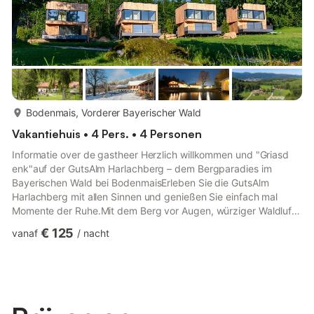
meer...
Bodenmais, Vorderer Bayerischer Wald
Vakantiehuis • 4 Pers. • 4 Personen
Informatie over de gastheer Herzlich willkommen und "Griasd
enk"auf der GutsAlm Harlachberg – dem Bergparadies im
Bayerischen Wald bei BodenmaisErleben Sie die GutsAlm
Harlachberg mit allen Sinnen und genießen Sie einfach mal
Momente der Ruhe.Mit dem Berg vor Augen, würziger Waldluft
in der Nase und umgeben von reizvoller Natur wird Ihr
€ 125
vanaf
/
nacht
Bergaufenthalt zu einem erholsamen Erlebnis.Auch für
Hochzeiten, Feierstunden, Seminare und Tagungen ist die
GutsAlm Harlachberg perfekt geeignet, denn bei uns finden Sie
wohltuende Ruhe und ursprüngliche Romantik
gleichermaßen.Die GutsAlm Harlachberg ist ei...