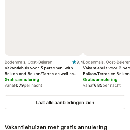
Bodenmais, Oost-Beieren
9,4
Bodenmais, Oost-Beiere
Vakantiehuis voor 3 personen, with
Vakantiehuis voor 2 pe
Balkon and Balkon/Terras as well as
Balkon/Terras en Balkon
Terras and Tuin
Gratis annulering
Gratis annulering
vanaf
€ 79
per nacht
vanaf
€ 85
per nacht
Laat alle aanbiedingen zien
Vakantiehuizen met gratis annulering