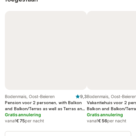
Bodenmais, Oost-Beieren
9,3
Bodenmais, Oost-Beiere
Pension voor 2 personen, with Balkon
Vakantiehuis voor 2 per
and Balkon/Terras as well as Terras and
Balkon and Balkon/Terra
Tuin
Gratis annulering
Terras and Tuin
Gratis annulering
vanaf
€ 75
per nacht
vanaf
€ 56
per nacht