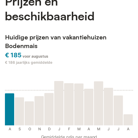
Prijzen en
beschikbaarheid
Huidige prijzen van vakantiehuizen
Bodenmais
€ 185
voor augustus
€ 186
jaarlijks gemiddelde
A
S
O
N
D
J
F
M
A
M
J
J
A
Gemiddelde prijs per maand