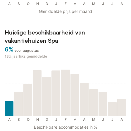
A
S
O
N
D
J
F
M
A
M
J
J
A
Gemiddelde prijs per maand
Huidige beschikbaarheid van
vakantiehuizen Spa
6%
voor augustus
13%
jaarlijks gemiddelde
A
S
O
N
D
J
F
M
A
M
J
J
A
Beschikbare accommodaties in %