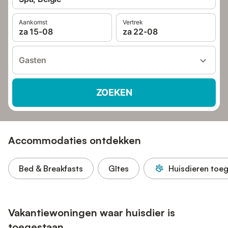
Aankomst
Vertrek
za 15-08
za 22-08
Gasten
ZOEKEN
Accommodaties ontdekken
Bed & Breakfasts
Gîtes
Huisdieren toe
Vakantiewoningen waar huisdier is
toegestaan