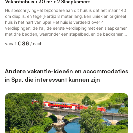
Vakantiehuis • 30 m² • 2 Slaapkamers
HuisbeschrijvingHet bijzondere aan dit huis is dat het maar 140
cm diep is, en tegelijkertijd 8 meter lang. Een uniek en origineel
huis in het hart van Spa! Het huis is verdeeld over 4
verdiepingen: de hal, de eerste verdieping met een slaapkamer
met drie bedden, waaronder een stapelbed, en de badkamer,
de tweede verdieping met de keuken en nog een slaapkamer
€ 86
vanaf
/
nacht
met 2 bedden, en de bovenste verdieping met uitzicht op het
stadscentrumIn de regio kun je naast de stad Spa met zijn
restaurants, casino en thermale baden gemakkelijk naar het
circuit van Spa Francorchamps gaan om een race bij te wone...
Andere vakantie-ideeën en accommodaties
in Spa, die interessant kunnen zijn