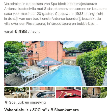
Verscholen in de bossen van Spa biedt deze majestueuze
Ardense kasteelvilla met 8 slaapkamers een serene en luxueuze
oase voor maximaal 20 gasten. Gebouwd in 1938 en ingericht
in de stijl van een traditionele Ardense boerderij, beschikt de
villa over een Finse sauna, infraroodsauna en bubbelbad,
perfect om te ontspannen na een dagje de Hoge Venen te
€ 498
vanaf
/
nacht
hebben verkend. Binnen beschikt de villa over een ruime
woonkamer met open haard, een volledig uitgeruste keuken
met bar en meerdere badkamers voor comfortabele
accommodatie voor grote groepen. De grote omheinde tuin, het
zonnige terras en de sp...
meer...
Spa, Luik en omgeving
Vakantiehuis • 300 m² • 8 Slaapkamers