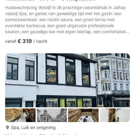
Huisbeschrijving Verblijf in dit prachtige vakantiehuis in Jalhay
vlakbij Spa, en geniet van geweldige tijd met het gezin: een
zomerzwembad, een nordic sauna, een groot terras met
overdekte barbecue, een goed uitgeruste professionele
keuken, een gezellige bar met eigen biertap, een comfortabele
lounge, een ruime eetkamer en een speelkamer met biljart,
€ 319
vanaf
/
nacht
tafeltennis, dobbelstenen en air hockey plus een petanquebaan
en privéparkeerplaatsIn de omgeving van het vakantiehuis zijn
veel sportieve activiteiten mogelijk, zoals wandelen en
mountainbiken. Bezoek het centrum van Spa, waar je kunt
geniete...
meer...
Spa, Luik en omgeving