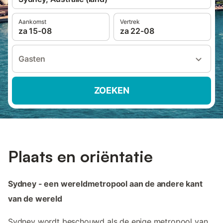
Aankomst
Vertrek
za 15-08
za 22-08
Gasten
ZOEKEN
Plaats en oriëntatie
Sydney - een wereldmetropool aan de andere kant
van de wereld
Sydney wordt beschouwd als de enige metropool van